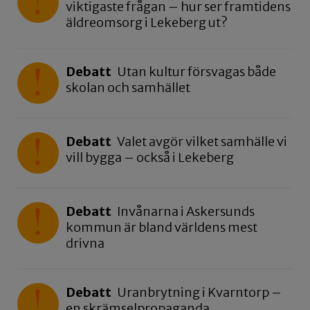
viktigaste frågan – hur ser framtidens
äldreomsorg i Lekeberg ut?
Debatt
Utan kultur försvagas både
skolan och samhället
Debatt
Valet avgör vilket samhälle vi
vill bygga – också i Lekeberg
Debatt
Invånarna i Askersunds
kommun är bland världens mest
drivna
Debatt
Uranbrytning i Kvarntorp –
en skrämselpropaganda