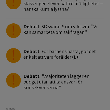
klasser ger elever bättre möjligheter –
när ska Kumla lyssna?
Debatt
SD svarar S om vildsvin: ”Vi
kan samarbeta om sakfrågan”
Debatt
För barnens bästa, gör det
enkelt att vara förälder (L)
Debatt
"Majoriteten lägger en
budget utan att ta ansvar för
konsekvenserna"
Annons