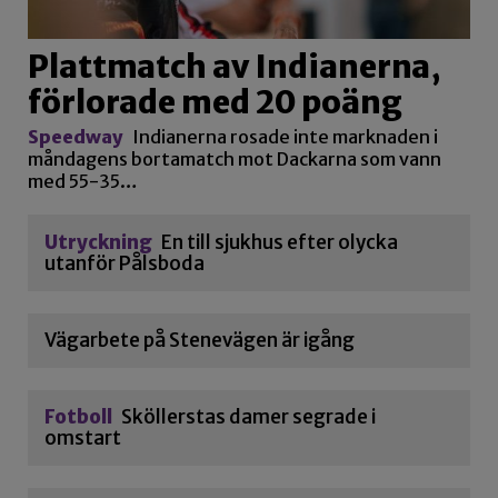
Plattmatch av Indianerna,
förlorade med 20 poäng
Speedway
Indianerna rosade inte marknaden i
måndagens bortamatch mot Dackarna som vann
med 55-35…
Utryckning
En till sjukhus efter olycka
utanför Pålsboda
Vägarbete på Stenevägen är igång
Fotboll
Sköllerstas damer segrade i
omstart