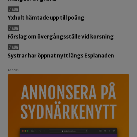
7 AUG
Yxhult hämtade upp till poäng
7 AUG
Förslag om övergångsställe vid korsning
7 AUG
Systrar har öppnat nytt längs Esplanaden
Annons