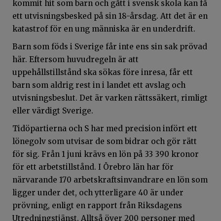
kommit hit som barn och gått i svensk skola kan få
ett utvisningsbesked på sin 18-årsdag. Att det är en
katastrof för en ung människa är en underdrift.
Barn som föds i Sverige får inte ens sin sak prövad
här. Eftersom huvudregeln är att
uppehållstillstånd ska sökas före inresa, får ett
barn som aldrig rest in i landet ett avslag och
utvisningsbeslut. Det är varken rättssäkert, rimligt
eller värdigt Sverige.
Tidöpartierna och S har med precision infört ett
lönegolv som utvisar de som bidrar och gör rätt
för sig. Från 1 juni krävs en lön på 33 390 kronor
för ett arbetstillstånd. I Örebro län har för
närvarande 170 arbetskraftsinvandrare en lön som
ligger under det, och ytterligare 40 är under
prövning, enligt en rapport från Riksdagens
Utredningstjänst. Alltså över 200 personer med