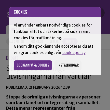
Gå till innehåll
COOKIES
Vi använder enbart nödvändiga cookies för
NYHETER
OPINION
TIDNING
OM SNN
funktionalitet och säkerhet på sidan samt
cookies för trafikmätning.
ALL OPINION
KRÖNIKOR
LEDARE
DEBATT
+
Genom ditt godkännande accepterar du att
vi lagrar cookies enligt vår
cookiepolicy
Debatt
GODKÄNN VÅRA COOKIES
INSTÄLLNINGAR
Stoppa de orimliga
utvisningarna från vårt län
PUBLICERAD: 21 FEBRUARY 2026 12:39
Stoppa de orimliga utvisningarna av personer
som bor i länet och integrerat sig i samhället.
Detta menar representanter från