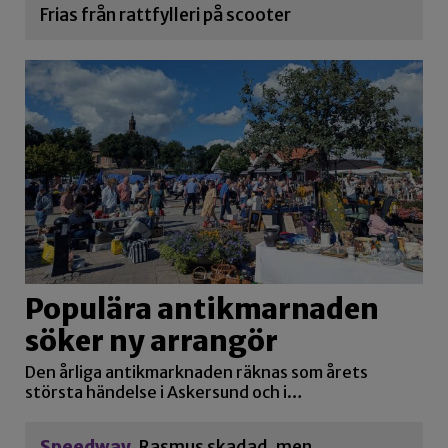
Frias från rattfylleri på scooter
Populära antikmarnaden
söker ny arrangör
Den årliga antikmarknaden räknas som årets
största händelse i Askersund och i…
Speedway
Rasmus skadad, men