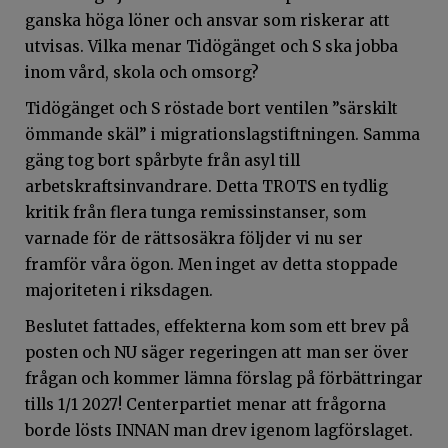
ganska höga löner och ansvar som riskerar att
utvisas. Vilka menar Tidögänget och S ska jobba
inom vård, skola och omsorg?
Tidögänget och S röstade bort ventilen ”särskilt
ömmande skäl” i migrationslagstiftningen. Samma
gäng tog bort spårbyte från asyl till
arbetskraftsinvandrare. Detta TROTS en tydlig
kritik från flera tunga remissinstanser, som
varnade för de rättsosäkra följder vi nu ser
framför våra ögon. Men inget av detta stoppade
majoriteten i riksdagen.
Beslutet fattades, effekterna kom som ett brev på
posten och NU säger regeringen att man ser över
frågan och kommer lämna förslag på förbättringar
tills 1/1 2027! Centerpartiet menar att frågorna
borde lösts INNAN man drev igenom lagförslaget.