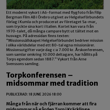
Ett modernt vykort i A6-format med flygfoto från Filip
Bergman Film AB i Örebro utgivet av Helgelseförbundets
förlag i Kumla och producerat av företaget Sa-mar,
som tryckte sina kort i Italien. Kortet kan vara från
1970-talet, då många campare bytt ut tältet mot en
husvagn. På adressidan finns texten:
”Missionssällskapet Helgelseförbundet bedriver mission
i olika världsdelar med ett 80-tal egna missionärer.
Missionsutgifter varje dag c:a 7.000 kr. Årskonferensen,
som samlar omkring 10.000 deltagare, har hållits på
Torps egendom sedan 1887.” Vykort från Arne
Svenssons samling.
Torpkonferensen –
midsommar med tradition
PUBLICERAD: 18 JUNE 2026 18:00
Många från när och fjärran kommer att fira
midsommar på gården Torp i Kräcklinge