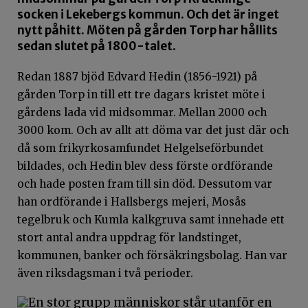
socken i Lekebergs kommun. Och det är inget
nytt påhitt. Möten på gården Torp har hållits
sedan slutet på 1800-talet.
Redan 1887 bjöd Edvard Hedin (1856-1921) på
gården Torp in till ett tre dagars kristet möte i
gårdens lada vid midsommar. Mellan 2000 och
3000 kom. Och av allt att döma var det just där och
då som frikyrkosamfundet Helgelseförbundet
bildades, och Hedin blev dess förste ordförande
och hade posten fram till sin död. Dessutom var
han ordförande i Hallsbergs mejeri, Mosås
tegelbruk och Kumla kalkgruva samt innehade ett
stort antal andra uppdrag för landstinget,
kommunen, banker och försäkringsbolag. Han var
även riksdagsman i två perioder.