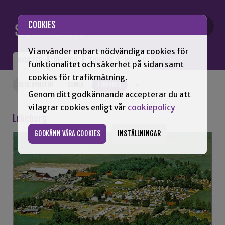
Gå till innehåll
COOKIES
Vi använder enbart nödvändiga cookies för
NYHETER
OPINION
TIDNING
OM SNN
funktionalitet och säkerhet på sidan samt
cookies för trafikmätning.
ALLA NYHETER
KUMLA
LEKEBERG
+
Genom ditt godkännande accepterar du att
vi lagrar cookies enligt vår
cookiepolicy
Lekeberg
GODKÄNN VÅRA COOKIES
INSTÄLLNINGAR