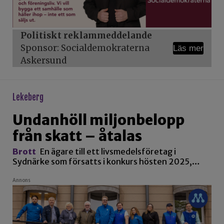
Politiskt reklammeddelande
Sponsor: Socialdemokraterna
Läs mer
Askersund
lekeberg
Undanhöll miljonbelopp
från skatt – åtalas
Brott
En ägare till ett livsmedelsföretag i
Sydnärke som försatts i konkurs hösten 2025,…
Annons