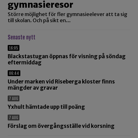
gymnasieresor
Större möjlighet för fler gymnasieelever att ta sig
till skolan. Och på sikt en…
Senaste nytt
16:05
Blackstastugan öppnas för visning på söndag
eftermiddag
06:44
Under marken vid Riseberga kloster finns
mängder av gravar
7 AUG
Yxhult hämtade upp till poäng
7 AUG
Förslag om övergångsställe vid korsning