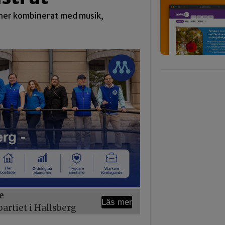
aner kombinerat med musik,
e
Läs mer
rtiet i Hallsberg