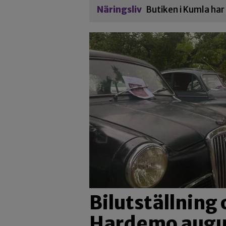
Näringsliv
Butiken i Kumla ha
Bilutställning 
Hardemo augus