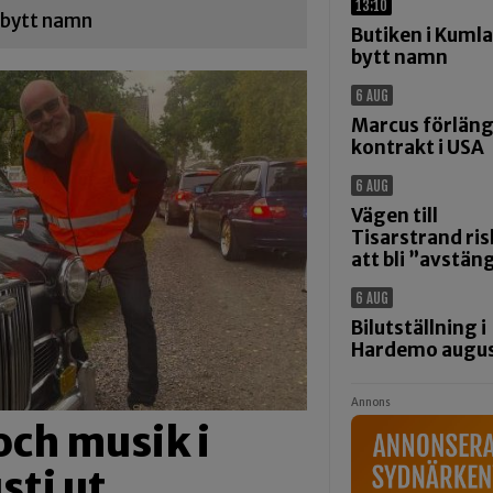
13:10
r bytt namn
Butiken i Kumla
bytt namn
6 AUG
Marcus förlän
kontrakt i USA
6 AUG
Vägen till
Tisarstrand ris
att bli ”avstän
6 AUG
Bilutställning i
Hardemo augus
Annons
och musik i
ti ut