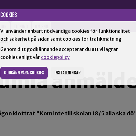
COOKIES
NION
TIDNING
OM SNN
Vi använder enbart nödvändiga cookies för funktionalitet
och säkerhet på sidan samt cookies för trafikmätning.
KERSUND
+
Genom ditt godkännande accepterar du att vi lagrar
cookies enligt vår
cookiepolicy
 Kumla anmälde
GODKÄNN VÅRA COOKIES
INSTÄLLNINGAR
ågon klottrat "Kom inte till skolan 18/5 alla ska dö