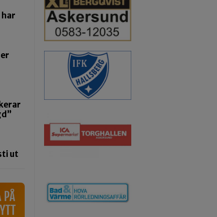
 har
ger
kerar
gd”
ti ut