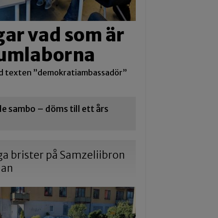
ar vad som är
 Kumlaborna
d texten ”demokratiambassadör”
 sambo – döms till ett års
iga brister på Samzeliibron
dan