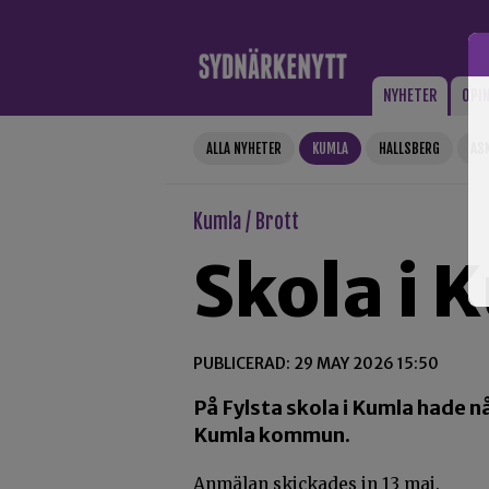
Gå till innehåll
NYHETER
OPI
ALLA NYHETER
KUMLA
HALLSBERG
AS
Kumla / Brott
Skola i
PUBLICERAD: 29 MAY 2026 15:50
På Fylsta skola i Kumla hade n
Kumla kommun.
Anmälan skickades in 13 maj.