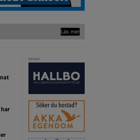
Läs mer
Annons
pnat
 har
ger