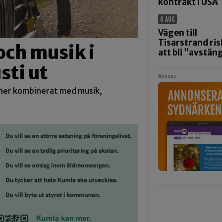
kontrakt i USA
6 AUG
Vägen till
Tisarstrand ris
och musik i
att bli ”avstän
ti ut
Annons
aner kombinerat med musik,