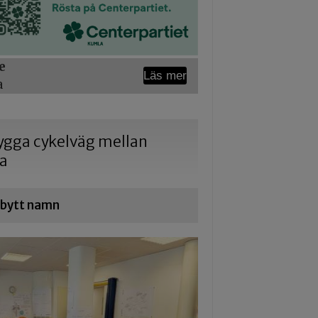
e
Läs mer
a
 bygga cykelväg mellan
na
r bytt namn