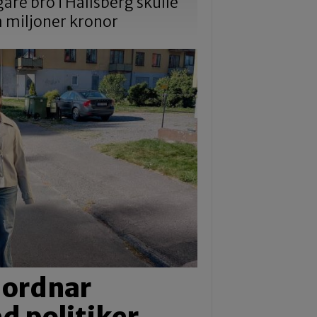
gare bro i Hallsberg skulle
a miljoner kronor
 ordnar