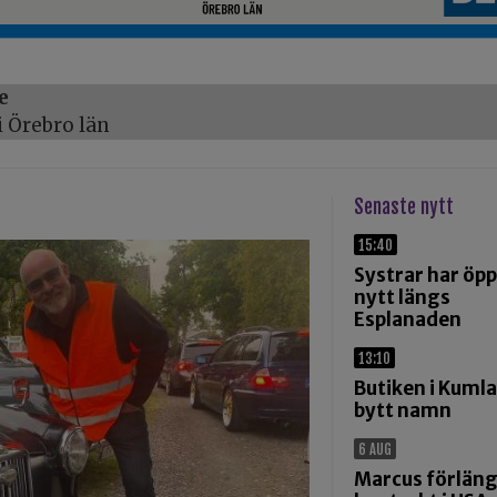
e
 Örebro län
Senaste nytt
15:40
Systrar har öp
nytt längs
Esplanaden
13:10
Butiken i Kumla
bytt namn
6 AUG
Marcus förlän