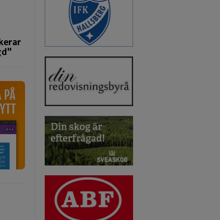
kerar
gd”