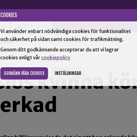
COOKIES
NION
TIDNING
OM SNN
Vi använder enbart nödvändiga cookies för funktionalitet
och säkerhet på sidan samt cookies för trafikmätning.
KERSUND
+
Genom ditt godkännande accepterar du att vi lagrar
cookies enligt vår
cookiepolicy
lös kvinna kö
GODKÄNN VÅRA COOKIES
INSTÄLLNINGAR
erkad