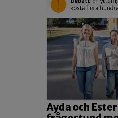
Debatt
En ytterli
kosta flera hundr
Ayda och Ester