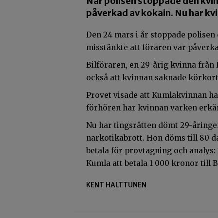
När polisen stoppade den kvin
påverkad av kokain. Nu har kvi
Den 24 mars i år stoppade polisen 
misstänkte att föraren var påverka
Bilföraren, en 29-årig kvinna från
också att kvinnan saknade körkort,
Provet visade att Kumlakvinnan had
förhören har kvinnan varken erkänt 
Nu har tingsrätten dömt 29-åringe
narkotikabrott. Hon döms till 80 
betala för provtagning och analys
Kumla att betala 1 000 kronor till 
KENT HALTTUNEN