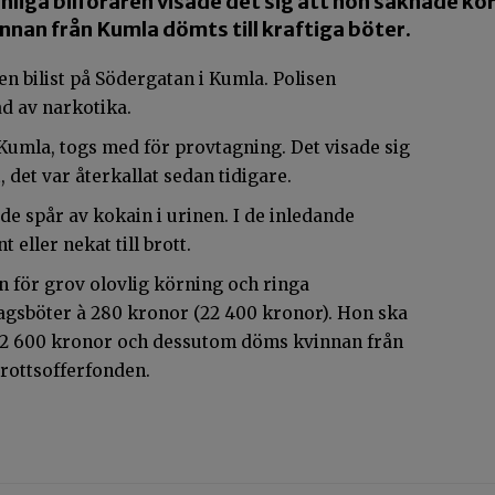
nliga bilföraren visade det sig att hon saknade k
nnan från Kumla dömts till kraftiga böter.
en bilist på Södergatan i Kumla. Polisen
d av narkotika.
 Kumla, togs med för provtagning. Det visade sig
 det var återkallat sedan tidigare.
e spår av kokain i urinen. I de inledande
eller nekat till brott.
n för grov olovlig körning och ringa
dagsböter à 280 kronor (22 400 kronor). Hon ska
: 2 600 kronor och dessutom döms kvinnan från
Brottsofferfonden.