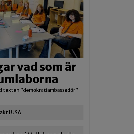
ar vad som är
 Kumlaborna
d texten ”demokratiambassadör”
akt i USA