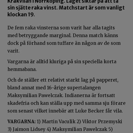
Kråkvilan i Norrköping. Laget siktar på att ta
sin sjätte raka vinst. Matchstart är som vanligt
klockan 19.
De fem raka vinsterna som varit har alla tagits
med betryggande marginal. Denna match känns
dock på förhand som tuffare än någon av de som
varit.
Vargarna är alltid kluriga på sin speciella korta
hemmabana.
Och de ställer ett relativt starkt lag på papperet,
bland annat med 16-årige supertalangen
Maksymilian Pawelczak. Indianerna är fortsatt
skadefria och kan ställa upp med samma sju förare
som senast vilket innebär att Luke Becker får vila.
VARGARNA:
1) Martin Vaculik 2) Viktor Przemyski
3) Jaimon Lidsey 4) Maksymilian Pawelczak 5)