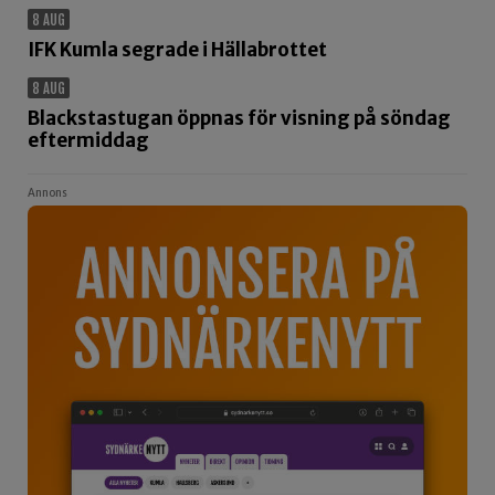
8 AUG
IFK Kumla segrade i Hällabrottet
8 AUG
Blackstastugan öppnas för visning på söndag
eftermiddag
Annons