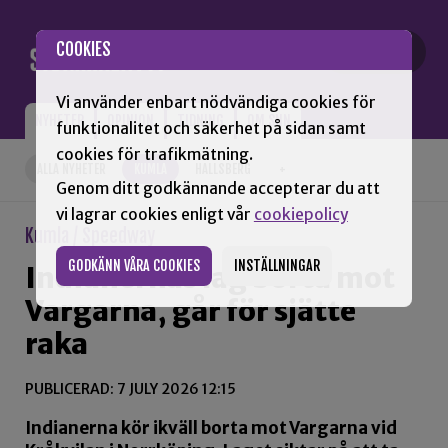
Gå till innehåll
COOKIES
Vi använder enbart nödvändiga cookies för
NYHETER
OPINION
TIDNING
OM SNN
funktionalitet och säkerhet på sidan samt
cookies för trafikmätning.
ALLA NYHETER
KUMLA
HALLSBERG
+
Genom ditt godkännande accepterar du att
vi lagrar cookies enligt vår
cookiepolicy
Kumla / Speedway
GODKÄNN VÅRA COOKIES
INSTÄLLNINGAR
Indianernas lag borta mot
Vargarna, går för sjätte
raka
PUBLICERAD: 7 JULY 2026 12:15
Indianerna kör ikväll borta mot Vargarna vid