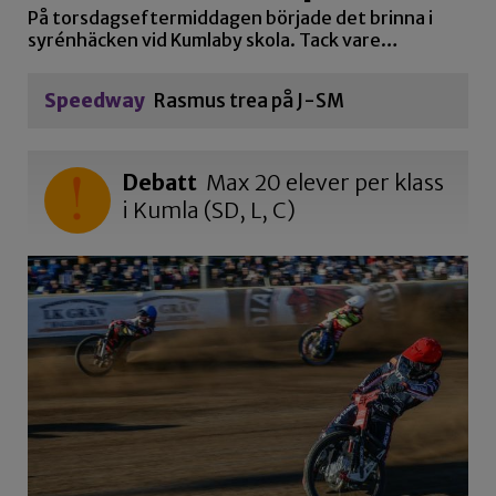
På torsdagseftermiddagen började det brinna i
syrénhäcken vid Kumlaby skola. Tack vare…
Speedway
Rasmus trea på J-SM
Debatt
Max 20 elever per klass
i Kumla (SD, L, C)