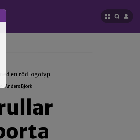
o: Anders Björk
rullar
borta