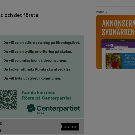
Annons
d och det första
e
Läs mer
a