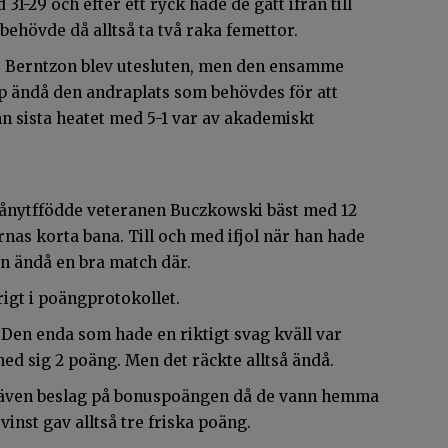
31-29 och efter ett ryck hade de gått ifrån till
behövde då alltså ta två raka femettor.
ver Berntzon blev utesluten, men den ensamme
p ändå den andraplats som behövdes för att
n sista heatet med 5-1 var av akademiskt
 pånytffödde veteranen Buczkowski bäst med 12
nas korta bana. Till och med ifjol när han hade
n ändå en bra match där.
rigt i poängprotokollet.
. Den enda som hade en riktigt svag kväll var
ed sig 2 poäng. Men det räckte alltså ändå.
a även beslag på bonuspoängen då de vann hemma
inst gav alltså tre friska poäng.