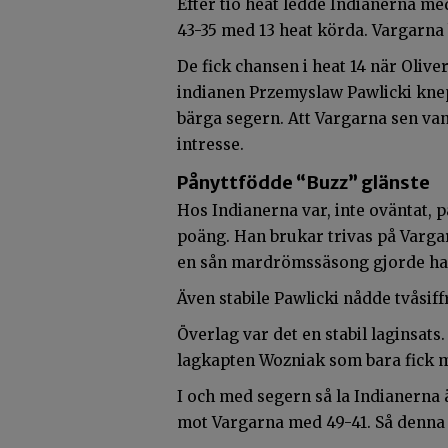
Efter tio heat ledde Indianerna med 
43-35 med 13 heat körda. Vargarna 
De fick chansen i heat 14 när Oli
indianen Przemyslaw Pawlicki kne
bärga segern. Att Vargarna sen van
intresse.
Pånyttfödde “Buzz” glänste
Hos Indianerna var, inte oväntat,
poäng. Han brukar trivas på Vargar
en sån mardrömssäsong gjorde ha
Även stabile Pawlicki nådde tvåsiff
Överlag var det en stabil laginsats
lagkapten Wozniak som bara fick m
I och med segern så la Indianern
mot Vargarna med 49-41. Så denna v