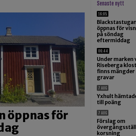
Senaste nytt
16:05
Blackstastuga
öppnas för vis
på söndag
eftermiddag
06:44
Under marken 
Riseberga klos
finns mängder
gravar
7 AUG
Yxhult hämtad
till poäng
n öppnas för
7 AUG
Förslag om
ndag
övergångsställ
korsning