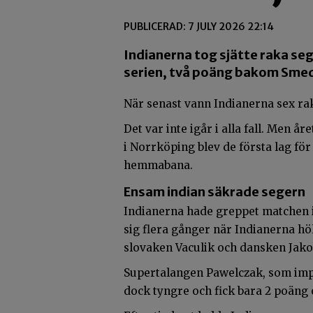
PUBLICERAD: 7 JULY 2026 22:14
Indianerna tog sjätte raka seg
serien, två poäng bakom Sme
När senast vann Indianerna sex ra
Det var inte igår i alla fall. Men å
i Norrköping blev de första lag fö
hemmabana.
Ensam indian säkrade segern
Indianerna hade greppet matchen 
sig flera gånger när Indianerna hö
slovaken Vaculik och dansken Jako
Supertalangen Pawelczak, som impo
dock tyngre och fick bara 2 poäng 