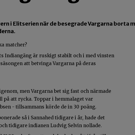
ern i Elitserien när de besegrade Vargarna borta m
derna.
ka matcher?
rets Indiangäng är ruskigt stabilt och i med vinsten
r säsongen att betvinga Vargarna på deras
igenom, men Vargarna bet sig fast och närmade
ll på att rycka. Toppar i hemmalaget var
bsen - tillsammans körde de in 30 poäng.
nerade så i Sannahed tidigare i år, hade det
och tidigare indianen Ludvig Selvin nollade.