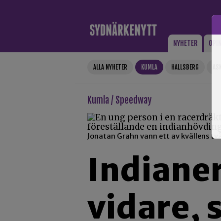
Gå till innehåll
NYHETER
OPI
ALLA NYHETER
KUMLA
HALLSBERG
AS
Kumla / Speedway
Jonatan Grahn vann ett av kvällens tv
Indianer
vidare, 