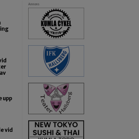
Annons
n
ning
vid
ter
 av
e upp
e vid