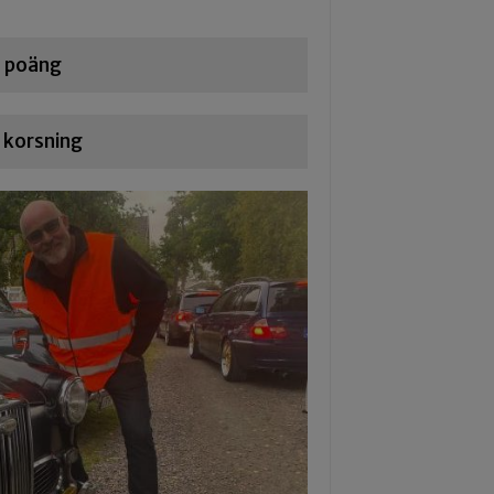
l poäng
 korsning