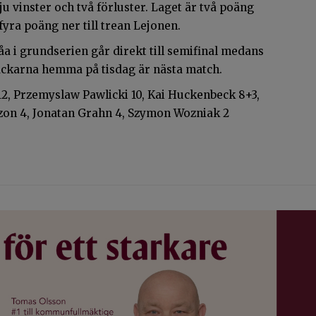
ju vinster och två förluster. Laget är två poäng
ra poäng ner till trean Lejonen.
åa i grundserien går direkt till semifinal medans
 Dackarna hemma på tisdag är nästa match.
2, Przemyslaw Pawlicki 10, Kai Huckenbeck 8+3,
zon 4, Jonatan Grahn 4, Szymon Wozniak 2