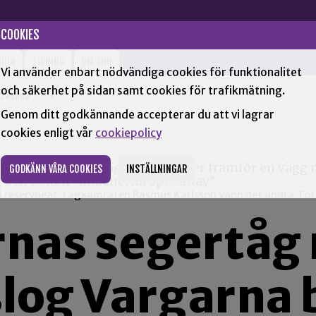
COOKIES
NION
TIDNING
OM SNN
Vi använder enbart nödvändiga cookies för funktionalitet
och säkerhet på sidan samt cookies för trafikmätning.
KERSUND
+
Genom ditt godkännande accepterar du att vi lagrar
cookies enligt vår
cookiepolicy
GODKÄNN VÅRA COOKIES
INSTÄLLNINGAR
å reservheat. Lagkamraten Rasmus Karlsson vann det andra. Fot
nas segertåg 
slog Vargarna 