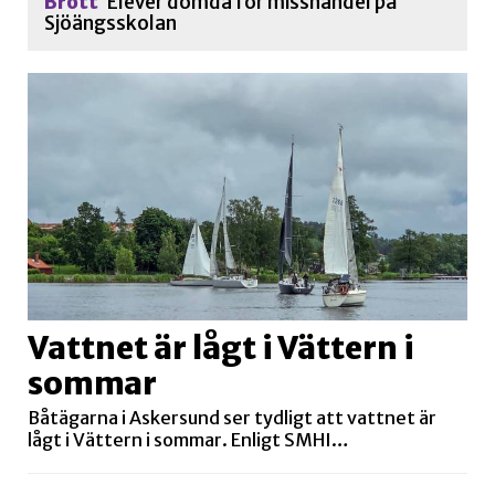
Brott
Elever dömda för misshandel på
Sjöängsskolan
Vattnet är lågt i Vättern i
sommar
Båtägarna i Askersund ser tydligt att vattnet är
lågt i Vättern i sommar. Enligt SMHI…