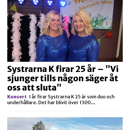
Systrarna K firar 25 år – ”Vi
sjunger tills någon säger åt
oss att sluta”
Konsert
I år firar Systrarna K 25 är som duo och
underhållare. Det har blivit över 1300…