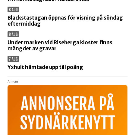
8 AUG
Blackstastugan öppnas för visning på söndag
eftermiddag
8 AUG
Under marken vid Riseberga kloster finns
mängder av gravar
7 AUG
Yxhult hämtade upp till poäng
Annons