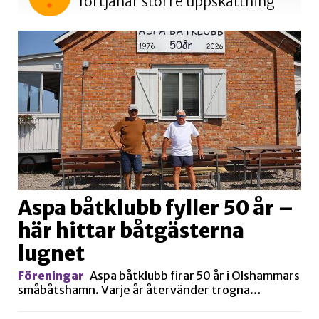
förtjänar större uppskattning
Aspa båtklubb fyller 50 år –
här hittar båtgästerna
lugnet
Föreningar
Aspa båtklubb firar 50 år i Olshammars
småbåtshamn. Varje år återvänder trogna…