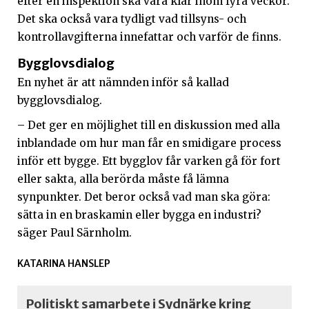
efter en inspektion ska vara klar inom fyra veckor.
Det ska också vara tydligt vad tillsyns- och
kontrollavgifterna innefattar och varför de finns.
Bygglovsdialog
En nyhet är att nämnden inför så kallad
bygglovsdialog.
– Det ger en möjlighet till en diskussion med alla
inblandade om hur man får en smidigare process
inför ett bygge. Ett bygglov får varken gå för fort
eller sakta, alla berörda måste få lämna
synpunkter. Det beror också vad man ska göra:
sätta in en braskamin eller bygga en industri?
säger Paul Särnholm.
KATARINA HANSLEP
Politiskt samarbete i Sydnärke kring