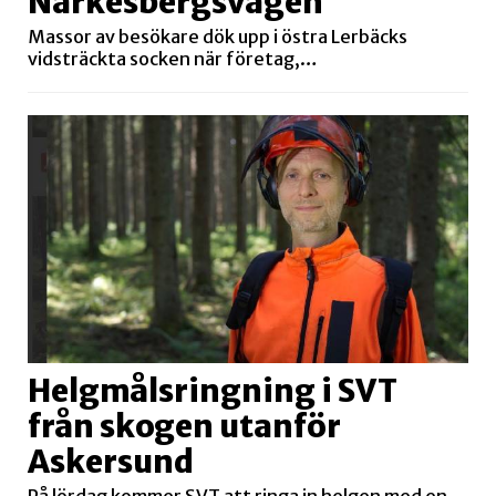
Närkesbergsvägen
Massor av besökare dök upp i östra Lerbäcks
vidsträckta socken när företag,…
Helgmålsringning i SVT
från skogen utanför
Askersund
På lördag kommer SVT att ringa in helgen med en