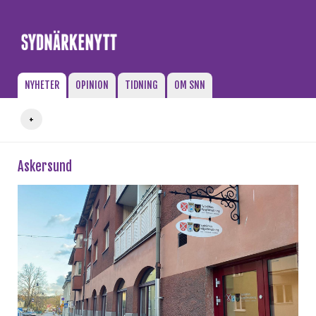
Gå till innehåll
NYHETER
OPINION
TIDNING
OM SNN
+
Askersund