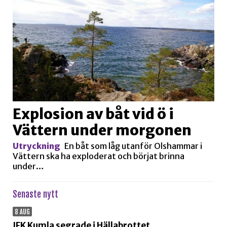
Explosion av båt vid ö i
Vättern under morgonen
Utryckning
En båt som låg utanför Olshammar i
Vättern ska ha exploderat och börjat brinna
under…
Senaste nytt
8 AUG
IFK Kumla segrade i Hällabrottet