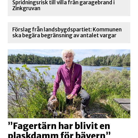
Spridningsrisk till villa från garagebrand i
Zinkgruvan
Förslag från landsbygdspartiet: Kommunen
ska begära begränsning av antalet vargar
”Fagertärn har blivit en
plaskdamm för bävern”