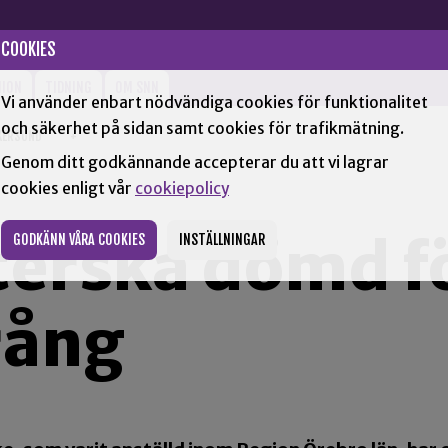
COOKIES
NION
TIDNING
OM SNN
Vi använder enbart nödvändiga cookies för funktionalitet
och säkerhet på sidan samt cookies för trafikmätning.
KERSUND
+
Genom ditt godkännande accepterar du att vi lagrar
cookies enligt vår
cookiepolicy
terska dömd f
GODKÄNN VÅRA COOKIES
INSTÄLLNINGAR
rång