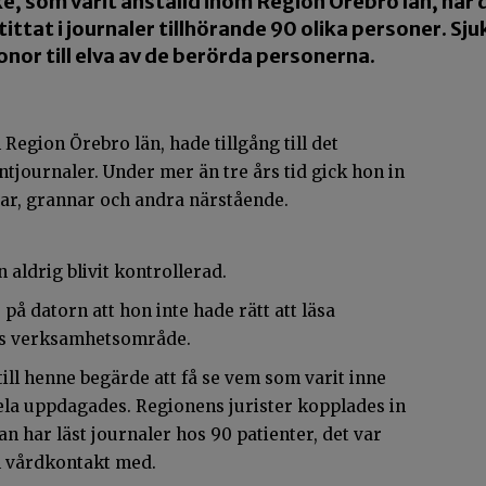
e, som varit anställd inom Region Örebro län, har
n tittat i journaler tillhörande 90 olika personer. Sj
nor till elva av de berörda personerna.
egion Örebro län, hade tillgång till det
tjournaler. Under mer än tre års tid gick hon in
gar, grannar och andra närstående.
 aldrig blivit kontrollerad.
på datorn att hon inte hade rätt att läsa
nes verksamhetsområde.
till henne begärde att få se vem som varit inne
ela uppdagades. Regionens jurister kopplades in
an har läst journaler hos 90 patienter, det var
n vårdkontakt med.