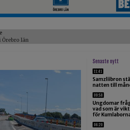
e
 Örebro län
Senaste nytt
11:41
Samzliibron st
natten till må
09:58
Ungdomar frå
vad som är vikt
för Kumlaborn
06:20