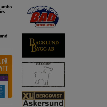
 sambo
års
tund