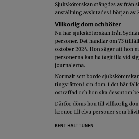
Sjuksköterskan stängdes av från s
anställning avslutades i början av 
Villkorlig dom och böter
Nu har sjuksköterskan från Sydnär
personer. Det handlar om 73 tillfäl
oktober 2024. Hon säger att hon nu 
personerna kan ha tagit illa vid sig
journalerna.
Normalt sett borde sjuksköterskan
tingsrätten i sin dom. I det här fal
ostraffad och hon ska dessutom bet
Därför döms hon till villkorlig d
kronor till elva personer som blivi
KENT HALTTUNEN