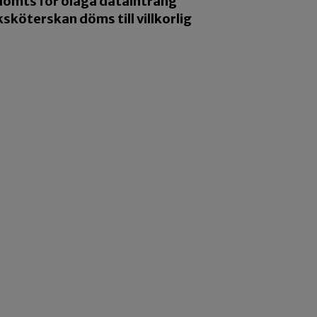
 dömts för olaga dataintrång
uksköterskan döms till villkorlig