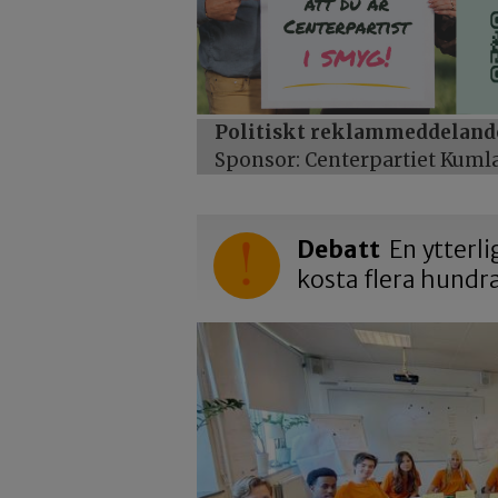
Politiskt reklammeddeland
Sponsor: Centerpartiet Kuml
Debatt
En ytterli
kosta flera hundr