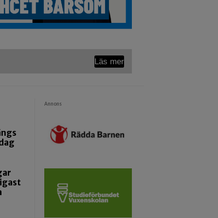
Läs mer
Annons
ängs
ndag
gar
igast
a