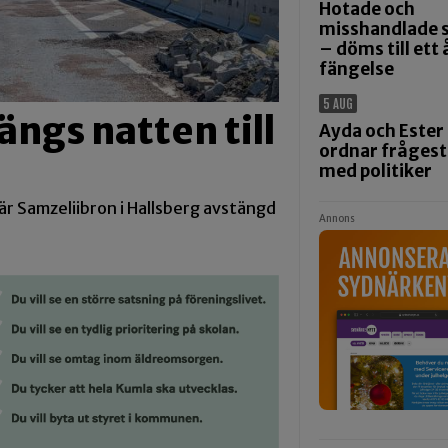
Hotade och
misshandlade
– döms till ett 
fängelse
5 AUG
ängs natten till
Ayda och Ester
ordnar fråges
med politiker
 är Samzeliibron i Hallsberg avstängd
Annons