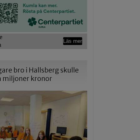
e
Läs mer
a
gare bro i Hallsberg skulle
a miljoner kronor