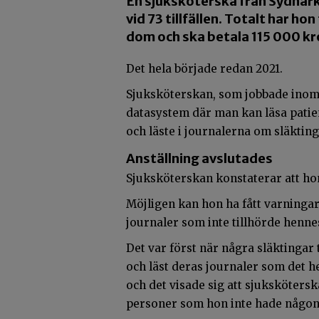
En sjuksköterska från Sydnärk
vid 73 tillfällen. Totalt har ho
dom och ska betala 115 000 kro
Det hela började redan 2021.
Sjuksköterskan, som jobbade inom R
datasystem där man kan läsa patien
och läste i journalerna om släktin
Anställning avslutades
Sjuksköterskan konstaterar att hon
Möjligen kan hon ha fått varningar 
journaler som inte tillhörde hen
Det var först när några släktingar 
och läst deras journaler som det h
och det visade sig att sjukskötersk
personer som hon inte hade någo