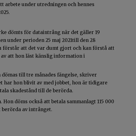
itt arbete under utredningen och hennes
2025.
ke dömts för dataintrång när det gäller 19
len under perioden 25 maj 2021till den 28
förstår att det var dumt gjort och kan förstå att
 av att hon läst känslig information i
 dömas till tre månades fängelse, skriver
let har hon blivit av med jobbet, hon är tidigare
ala skadestånd till de berörda.
om. Hon döms också att betala sammanlagt 115 000
t berörda av intrånget.