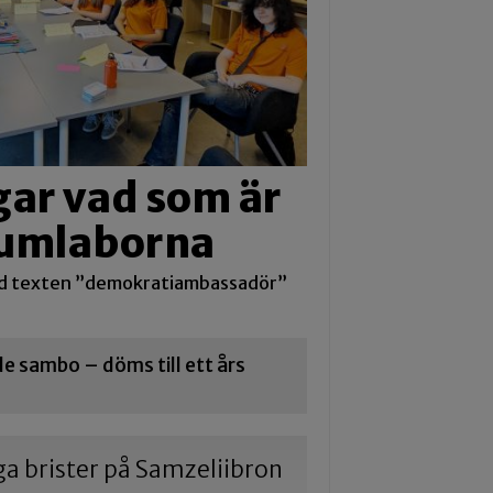
ar vad som är
 Kumlaborna
d texten ”demokratiambassadör”
 sambo – döms till ett års
iga brister på Samzeliibron