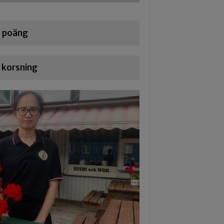
l poäng
 korsning