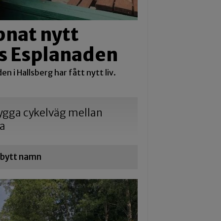
pnat nytt
gs Esplanaden
n i Hallsberg har fått nytt liv.
 bygga cykelväg mellan
na
r bytt namn