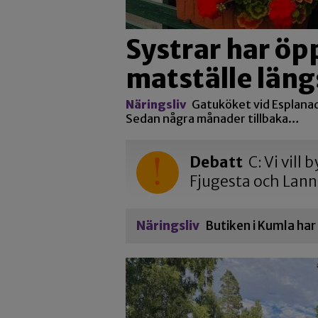
Systrar har öp
matställe län
Näringsliv
Gatuköket vid Esplanade
Sedan några månader tillbaka…
Debatt
C: Vi vill
Fjugesta och Lan
Näringsliv
Butiken i Kumla ha