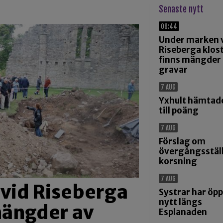
Senaste nytt
06:44
Under marken 
Riseberga klos
finns mängder
gravar
7 AUG
Yxhult hämtad
till poäng
7 AUG
Förslag om
övergångsställ
korsning
7 AUG
vid Riseberga
Systrar har öp
nytt längs
mängder av
Esplanaden