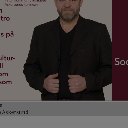
e
a Askersund