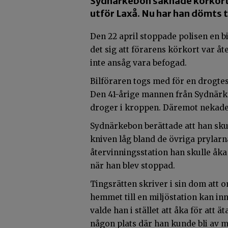
Sydnärkebon saknade körkort, 
utför Laxå. Nu har han dömts t
Den 22 april stoppade polisen en bi
det sig att förarens körkort var åt
inte ansåg vara befogad.
Bilföraren togs med för en drogtes
Den 41-årige mannen från Sydnärke
droger i kroppen. Däremot nekade h
Sydnärkebon berättade att han skul
kniven låg bland de övriga prylarna
återvinningsstation han skulle åka ti
när han blev stoppad.
Tingsrätten skriver i sin dom att
hemmet till en miljöstation kan in
valde han i stället att åka för att 
någon plats där han kunde bli av 