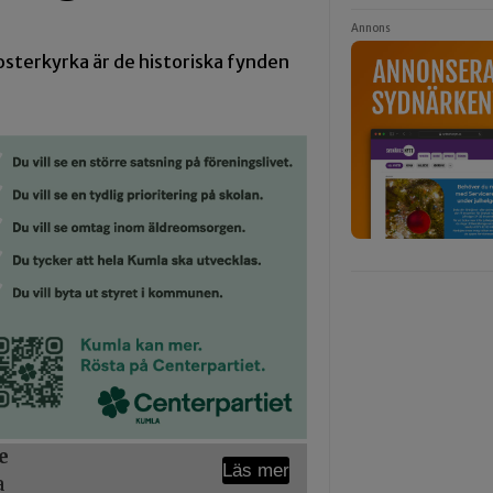
Annons
sterkyrka är de historiska fynden
e
Läs mer
a