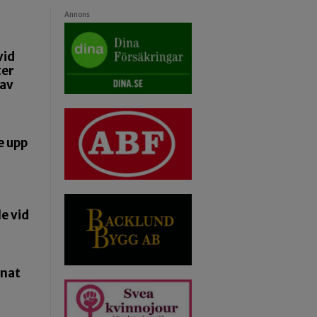
Annons
vid
ter
 av
e upp
e vid
pnat