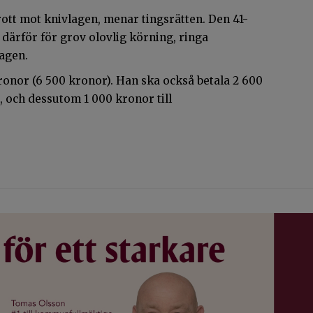
tt mot knivlagen, menar tingsrätten. Den 41-
ärför för grov olovlig körning, ringa
lagen.
ronor (6 500 kronor). Han ska också betala 2 600
 och dessutom 1 000 kronor till