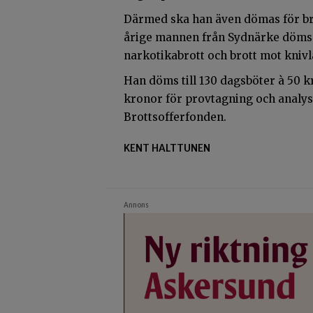
Därmed ska han även dömas för bro
årige mannen från Sydnärke döms d
narkotikabrott och brott mot kniv
Han döms till 130 dagsböter à 50 k
kronor för provtagning och analys,
Brottsofferfonden.
KENT HALTTUNEN
Annons