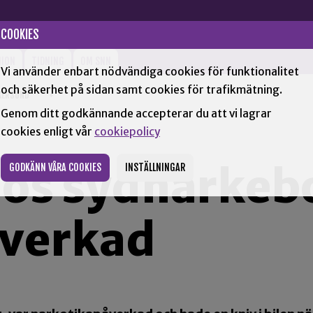
COOKIES
NION
TIDNING
OM SNN
Vi använder enbart nödvändiga cookies för funktionalitet
och säkerhet på sidan samt cookies för trafikmätning.
KERSUND
+
Genom ditt godkännande accepterar du att vi lagrar
cookies enligt vår
cookiepolicy
lös sydnärkeb
GODKÄNN VÅRA COOKIES
INSTÄLLNINGAR
verkad