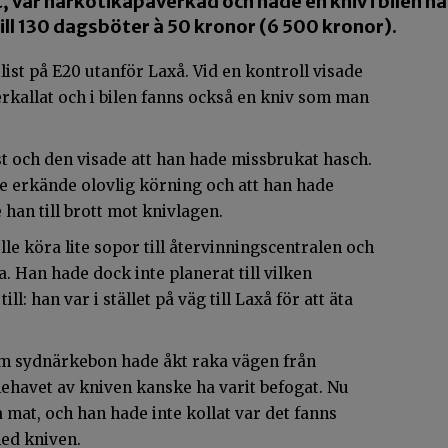
var narkotikapåverkad och hade en kniv i bilen 
ill 130 dagsböter à 50 kronor (6 500 kronor).
list på E20 utanför Laxå. Vid en kontroll visade
erkallat och i bilen fanns också en kniv som man
t och den visade att han hade missbrukat hasch.
 erkände olovlig körning och att han hade
an till brott mot knivlagen.
le köra lite sopor till återvinningscentralen och
. Han hade dock inte planerat till vilken
ll: han var i stället på väg till Laxå för att äta
 om sydnärkebon hade åkt raka vägen från
nehavet av kniven kanske ha varit befogat. Nu
äta mat, och han hade inte kollat var det fanns
med kniven.