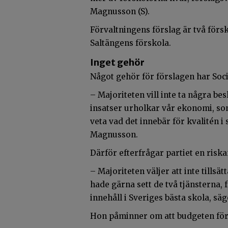
Magnusson (S).
Förvaltningens förslag är två för
Saltängens förskola.
Inget gehör
Något gehör för förslagen har Soci
– Majoriteten vill inte ta några be
insatser urholkar vår ekonomi, som 
veta vad det innebär för kvalitén i
Magnusson.
Därför efterfrågar partiet en riska
– Majoriteten väljer att inte tillsä
hade gärna sett de två tjänsterna, f
innehåll i Sveriges bästa skola, s
Hon påminner om att budgeten för 2