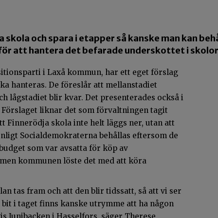
a skola och spara i etapper så kanske man kan beh
ör att hantera det befarade underskottet i skolo
tionsparti i Laxå kommun, har ett eget förslag
ka hanteras. De föreslår att mellanstadiet
och lågstadiet blir kvar. Det presenterades också i
 Förslaget liknar det som förvaltningen tagit
tt Finnerödja skola inte helt läggs ner, utan att
 enligt Socialdemokraterna behållas eftersom de
 budget som var avsatta för köp av
er men kommunen löste det med att köra
n tas fram och att den blir tidssatt, så att vi ser
bit i taget finns kanske utrymme att ha någon
is Junibacken i Hasselfors, säger Therese