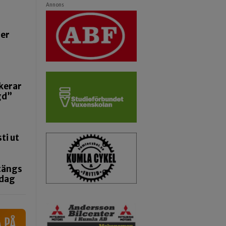
Annons
ger
kerar
gd”
ti ut
tängs
ndag