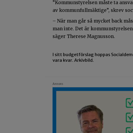
”Kommunstyrelsen måste ta ansvar 
av kommunfullmäktige”, skrev soci
– När man går så mycket back mås
man inte. Det är kommunstyrelsen
säger Therese Magnusson.
I sitt budgetförslag hoppas Socialdem
vara kvar. Arkivbild.
Annons