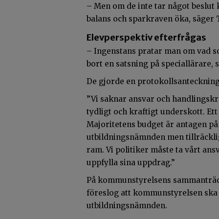
– Men om de inte tar något beslut
balans och sparkraven öka, säger
Elevperspektiv efterfrågas
– Ingenstans pratar man om vad som 
bort en satsning på speciallärare
De gjorde en protokollsanteckning 
”Vi saknar ansvar och handlingskra
tydligt och kraftigt underskott. E
Majoritetens budget är antagen på 
utbildningsnämnden men tillräckli
ram. Vi politiker måste ta vårt an
uppfylla sina uppdrag.”
På kommunstyrelsens sammanträde
föreslog att kommunstyrelsen ska 
utbildningsnämnden.