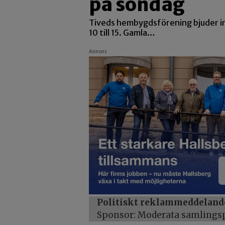
på söndag
Tiveds hembygdsförening bjuder in
10 till 15. Gamla…
Annons
Politiskt reklammeddeland
Sponsor: Moderata samlingspa