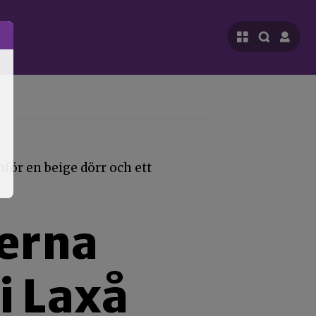
terna
i Laxå