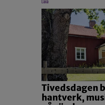
laxa
Tivedsdagen b
hantverk, mus