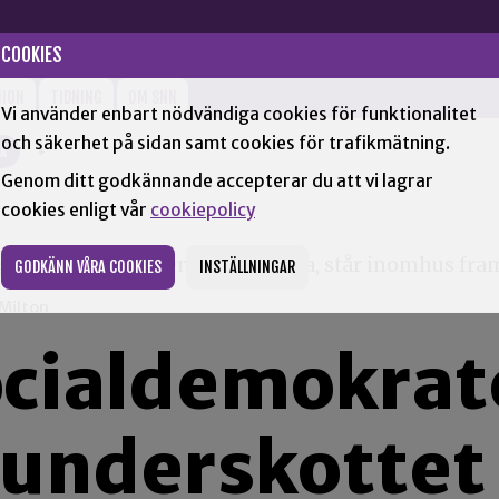
COOKIES
NION
TIDNING
OM SNN
Vi använder enbart nödvändiga cookies för funktionalitet
och säkerhet på sidan samt cookies för trafikmätning.
XÅ
+
Genom ditt godkännande accepterar du att vi lagrar
cookies enligt vår
cookiepolicy
GODKÄNN VÅRA COOKIES
INSTÄLLNINGAR
 Milton
Socialdemokra
underskottet 