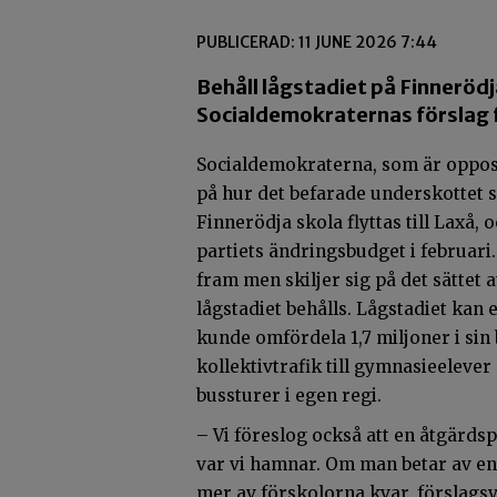
PUBLICERAD: 11 JUNE 2026 7:44
Behåll lågstadiet på Finnerödj
Socialdemokraternas förslag f
Socialdemokraterna, som är opposi
på hur det befarade underskottet s
Finnerödja skola flyttas till Laxå, 
partiets ändringsbudget i februari.
fram men skiljer sig på det sättet a
lågstadiet behålls. Lågstadiet kan
kunde omfördela 1,7 miljoner i sin
kollektivtrafik till gymnasieelev
bussturer i egen regi.
– Vi föreslog också att en åtgärdspla
var vi hamnar. Om man betar av en 
mer av förskolorna kvar, förslagsv