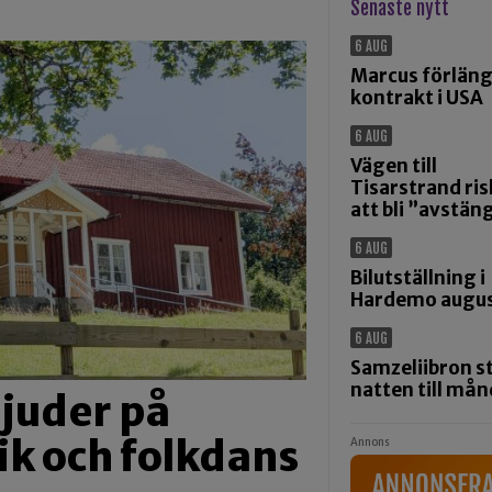
Senaste nytt
6 AUG
Marcus förlän
kontrakt i USA
6 AUG
Vägen till
Tisarstrand ris
att bli ”avstän
6 AUG
Bilutställning i
Hardemo augus
6 AUG
Samzeliibron s
natten till må
juder på
ik och folkdans
Annons