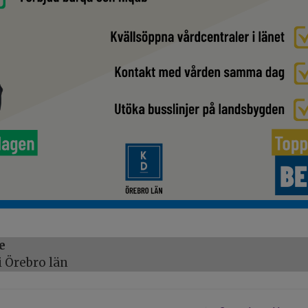
e
 Örebro län