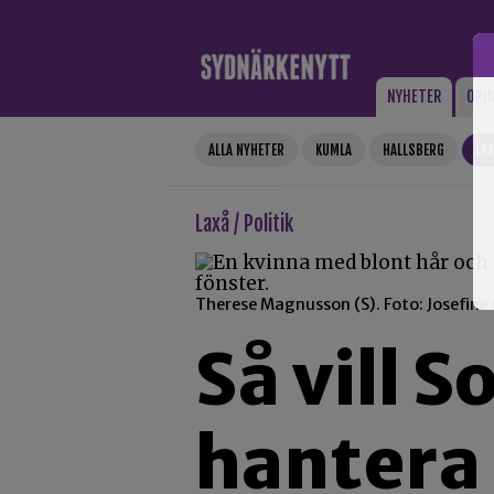
Gå till innehåll
NYHETER
OPI
ALLA NYHETER
KUMLA
HALLSBERG
LA
Laxå / Politik
Therese Magnusson (S). Foto: Josefine
Så vill 
hantera 