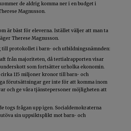
 kommer de aldrig komma ner i en budget i
 Therese Magnusson.
är bäst för eleverna. Istället väljer att man ta
, säger Therese Magnusson.
till protokollet i barn- och utbildningsnämnden:
ft från majoriteten, då tertialrapporten visar
tt underskott som fortsätter urholka ekonomin.
cirka 115 miljoner kronor till barn- och
ga förutsättningar ger inte för att komma inom
svar och ge våra tjänstepersoner möjligheten att
 togs frågan upp igen. Socialdemokraterna
utöva sin uppsiktsplikt mot barn- och