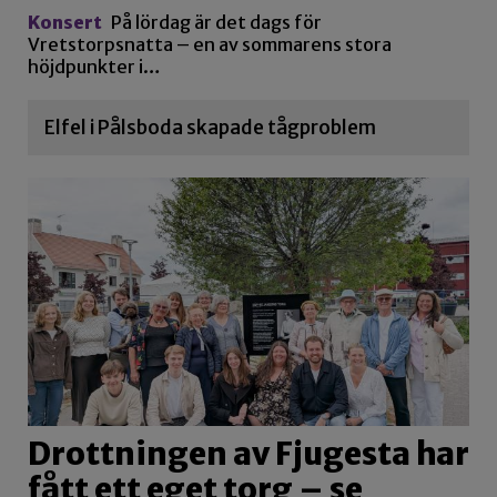
Konsert
På lördag är det dags för
Vretstorpsnatta – en av sommarens stora
höjdpunkter i…
Elfel i Pålsboda skapade tågproblem
Drottningen av Fjugesta har
fått ett eget torg – se