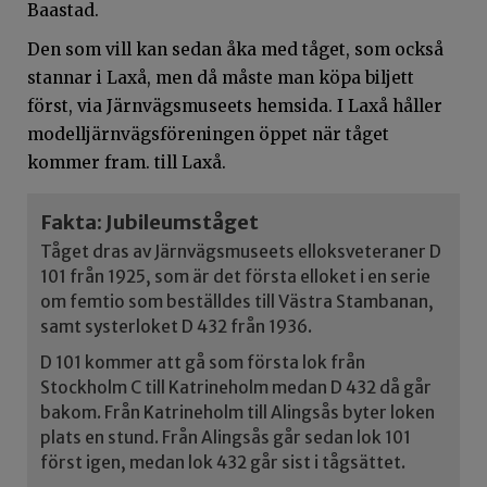
Baastad.
Den som vill kan sedan åka med tåget, som också
stannar i Laxå, men då måste man köpa biljett
först, via Järnvägsmuseets hemsida. I Laxå håller
modelljärnvägsföreningen öppet när tåget
kommer fram. till Laxå.
Fakta: Jubileumståget
Tåget dras av Järnvägsmuseets elloksveteraner D
101 från 1925, som är det första elloket i en serie
om femtio som beställdes till Västra Stambanan,
samt systerloket D 432 från 1936.
D 101 kommer att gå som första lok från
Stockholm C till Katrineholm medan D 432 då går
bakom. Från Katrineholm till Alingsås byter loken
plats en stund. Från Alingsås går sedan lok 101
först igen, medan lok 432 går sist i tågsättet.