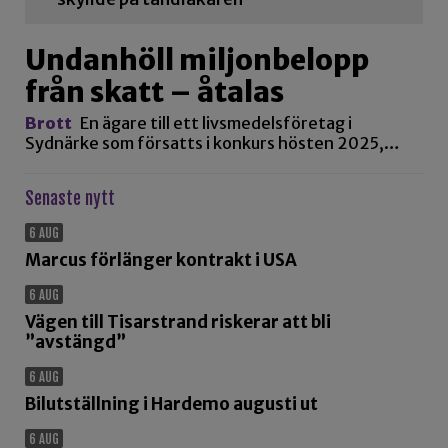
Undanhöll miljonbelopp
från skatt – åtalas
Brott
En ägare till ett livsmedelsföretag i
Sydnärke som försatts i konkurs hösten 2025,…
Senaste nytt
6 AUG
Marcus förlänger kontrakt i USA
6 AUG
Vägen till Tisarstrand riskerar att bli
”avstängd”
6 AUG
Bilutställning i Hardemo augusti ut
6 AUG