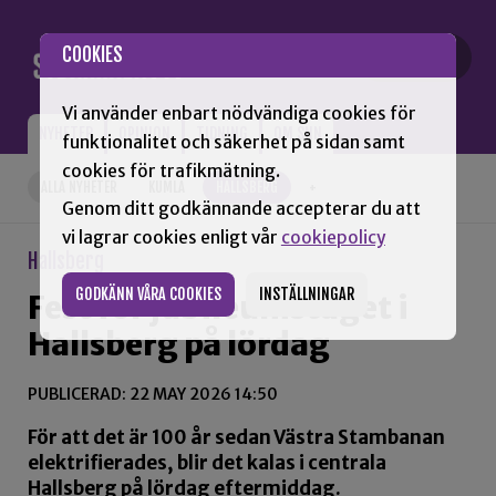
Gå till innehåll
COOKIES
Vi använder enbart nödvändiga cookies för
NYHETER
OPINION
TIDNING
OM SNN
funktionalitet och säkerhet på sidan samt
cookies för trafikmätning.
ALLA NYHETER
KUMLA
HALLSBERG
+
Genom ditt godkännande accepterar du att
vi lagrar cookies enligt vår
cookiepolicy
Hallsberg
GODKÄNN VÅRA COOKIES
INSTÄLLNINGAR
Fest för jubileumståget i
Hallsberg på lördag
PUBLICERAD: 22 MAY 2026 14:50
För att det är 100 år sedan Västra Stambanan
elektrifierades, blir det kalas i centrala
Hallsberg på lördag eftermiddag.