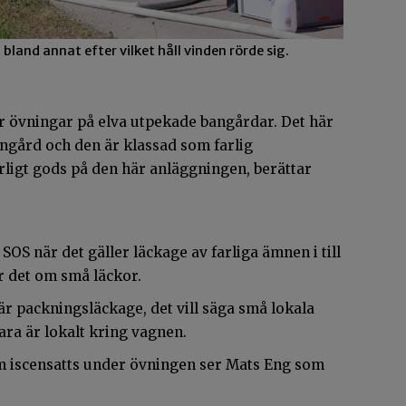
land annat efter vilket håll vinden rörde sig.
r övningar på elva utpekade bangårdar. Det här
ngård och den är klassad som farlig
arligt gods på den här anläggningen, berättar
OS när det gäller läckage av farliga ämnen i till
 det om små läckor.
är packningsläckage, det vill säga små lokala
ra är lokalt kring vagnen.
om iscensatts under övningen ser Mats Eng som