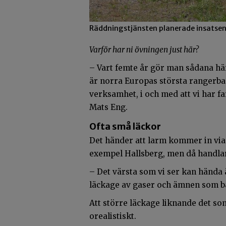
Räddningstjänsten planerade insatsen b
Varför har ni övningen just här?
– Vart femte år gör man sådana hä
är norra Europas största rangerba
verksamhet, i och med att vi har f
Mats Eng.
Ofta små läckor
Det händer att larm kommer in via S
exempel Hallsberg, men då handlar
– Det värsta som vi ser kan hända 
läckage av gaser och ämnen som ba
Att större läckage liknande det s
orealistiskt.