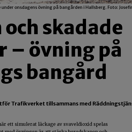
under onsdagens övning på bangården i Hallsberg. Foto: Josefi
m och skadade
r – övning på
rgs bangård
för Trafikverket tillsammans med Räddningstjän
är ett simulerat läckage av svaveldioxid spelas
tet med övningen är att stärka beredskapen och