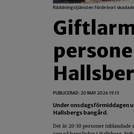
Räddningstjänsten förde bort skadade 
Giftlar
persone
Hallsbe
PUBLICERAD: 20 MAY 2026 19:13
Under onsdagsförmiddagen ut
Hallsbergs bangård.
Det är 20-30 personer inblandade n
upp på bangården i Hallsberg. Syf