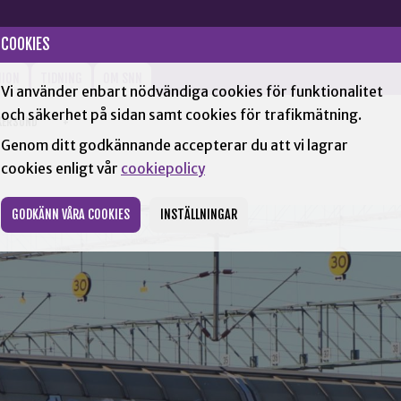
COOKIES
NION
TIDNING
OM SNN
Vi använder enbart nödvändiga cookies för funktionalitet
och säkerhet på sidan samt cookies för trafikmätning.
KERSUND
+
Genom ditt godkännande accepterar du att vi lagrar
cookies enligt vår
cookiepolicy
GODKÄNN VÅRA COOKIES
INSTÄLLNINGAR