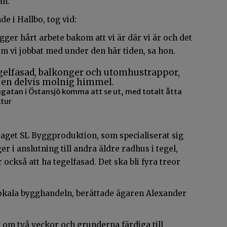
an.
e i Hallbo, tog vid:
ligger hårt arbete bakom att vi är där vi är och det
som vi jobbat med under den här tiden, sa hon.
ngatan i Östansjö komma att se ut, med totalt åtta
ktur
aget SL Byggproduktion, som specialiserat sig
er i anslutning till andra äldre radhus i tegel,
ckså att ha tegelfasad. Det ska bli fyra treor
 lokala bygghandeln, berättade ägaren Alexander
om två veckor och grunderna färdiga till