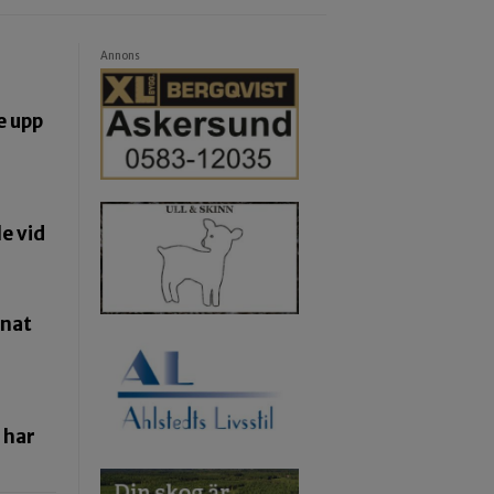
Annons
e upp
e vid
pnat
 har