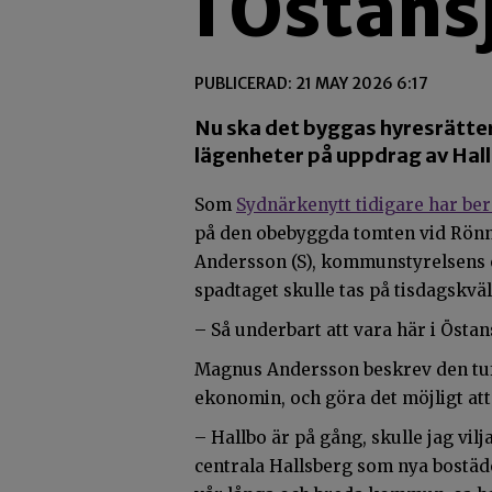
i Östans
PUBLICERAD: 21 MAY 2026 6:17
Nu ska det byggas hyresrätter 
lägenheter på uppdrag av Hall
Som
Sydnärkenytt tidigare har ber
på den obebyggda tomten vid Rönng
Andersson (S), kommunstyrelsens o
spadtaget skulle tas på tisdagskväl
– Så underbart att vara här i Östan
Magnus Andersson beskrev den tuff
ekonomin, och göra det möjligt att
– Hallbo är på gång, skulle jag vilja
centrala Hallsberg som nya bostäder