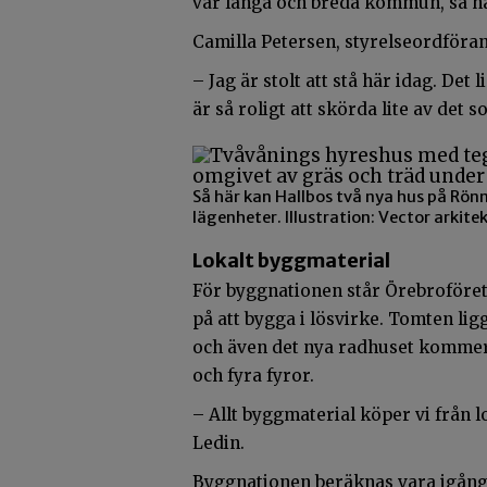
vår långa och breda kommun, sa h
Camilla Petersen, styrelseordförand
– Jag är stolt att stå här idag. Det 
är så roligt att skörda lite av det 
Så här kan Hallbos två nya hus på Rön
lägenheter. Illustration: Vector arkite
Lokalt byggmaterial
För byggnationen står Örebroföret
på att bygga i lösvirke. Tomten ligg
och även det nya radhuset kommer o
och fyra fyror.
– Allt byggmaterial köper vi från
Ledin.
Byggnationen beräknas vara igång 