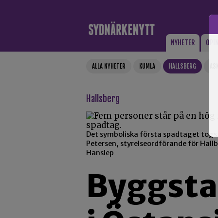
Gå till innehåll
NYHETER
OPI
ALLA NYHETER
KUMLA
HALLSBERG
AS
Hallsberg
Det symboliska första spadtaget togs
Petersen, styrelseordförande för Hallb
Hanslep
Byggstar