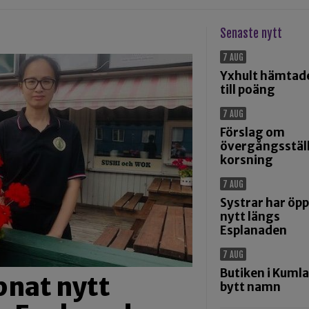
Senaste nytt
7 AUG
Yxhult hämtad
till poäng
7 AUG
Förslag om
övergångsställ
korsning
7 AUG
Systrar har öp
nytt längs
Esplanaden
7 AUG
Butiken i Kumla
pnat nytt
bytt namn