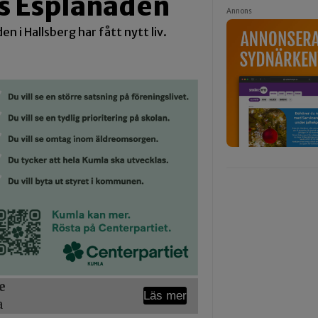
gs Esplanaden
Annons
n i Hallsberg har fått nytt liv.
e
Läs mer
a