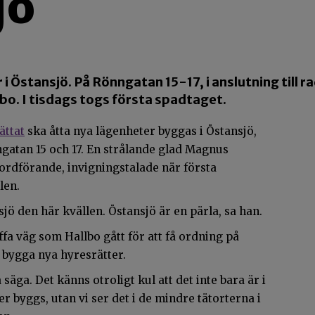
jö
i Östansjö. På Rönngatan 15-17, i anslutning till 
bo. I tisdags togs första spadtaget.
ättat
ska åtta nya lägenheter byggas i Östansjö,
atan 15 och 17. En strålande glad Magnus
rdförande, invigningstalade när första
len.
sjö den här kvällen. Östansjö är en pärla, sa han.
a väg som Hallbo gått för att få ordning på
 bygga nya hyresrätter.
 säga. Det känns otroligt kul att det inte bara är i
 byggs, utan vi ser det i de mindre tätorterna i