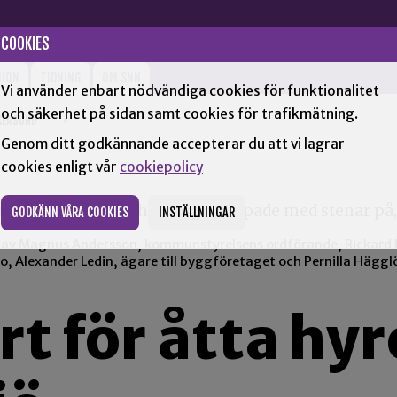
COOKIES
NION
TIDNING
OM SNN
Vi använder enbart nödvändiga cookies för funktionalitet
och säkerhet på sidan samt cookies för trafikmätning.
KERSUND
+
Genom ditt godkännande accepterar du att vi lagrar
cookies enligt vår
cookiepolicy
GODKÄNN VÅRA COOKIES
INSTÄLLNINGAR
 av Magnus Andersson, kommunstyrelsens ordförande, Rickard 
o, Alexander Ledin, ägare till byggföretaget och Pernilla Hägglö
t för åtta hyr