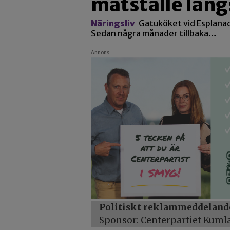
matställe län
Näringsliv
Gatuköket vid Esplanade
Sedan några månader tillbaka…
Annons
Politiskt reklammeddeland
Sponsor: Centerpartiet Kuml