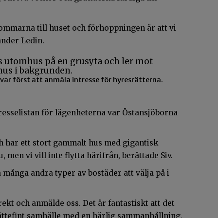
ommarna till huset och förhoppningen är att vi
ander Ledin.
ar först att anmäla intresse för hyresrätterna.
ntresselistan för lägenheterna var Östansjöborna
ch har ett stort gammalt hus med gigantisk
, men vi vill inte flytta härifrån, berättade Siv.
så många andra typer av bostäder att välja på i
ekt och anmälde oss. Det är fantastiskt att det
 jättefint samhälle med en härlig sammanhållning,