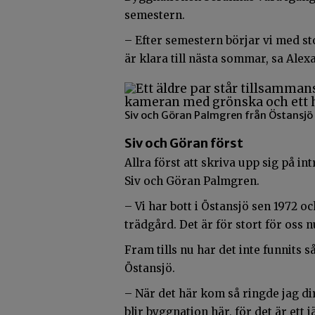
semestern.
– Efter semestern börjar vi med st
är klara till nästa sommar, sa Alex
Siv och Göran Palmgren från Östansjö v
Siv och Göran först
Allra först att skriva upp sig på i
Siv och Göran Palmgren.
– Vi har bott i Östansjö sen 1972 o
trädgård. Det är för stort för oss nu
Fram tills nu har det inte funnits 
Östansjö.
– När det här kom så ringde jag dir
blir byggnation här, för det är ett