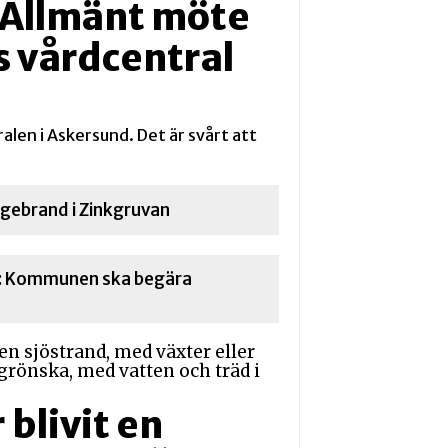
: Allmänt möte
 vårdcentral
ralen i Askersund. Det är svårt att
ragebrand i Zinkgruvan
t: Kommunen ska begära
 blivit en