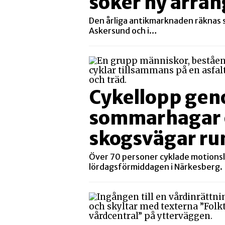
söker ny arran
Den årliga antikmarknaden räknas s
Askersund och i…
Cykellopp ge
sommarhagar 
skogsvägar ru
Över 70 personer cyklade motions
lördagsförmiddagen i Närkesberg.