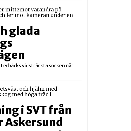
ch glada
ngs
ägen
 Lerbäcks vidsträckta socken när
ng i SVT från
r Askersund