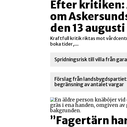
Efter kritiken
om Askersunds
den 13 augusti
Kraftfull kritik riktas mot vårdcent
boka tider,…
Spridningsrisk till villa från ga
Förslag från landsbygdspartie
begränsning av antalet vargar
”Fagertärn har