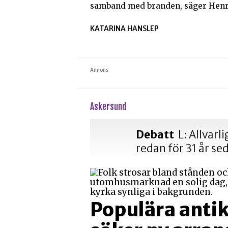
samband med branden, säger Henr
KATARINA HANSLEP
Annons
askersund
Debatt
L: Allvarl
redan för 31 år se
Populära ant