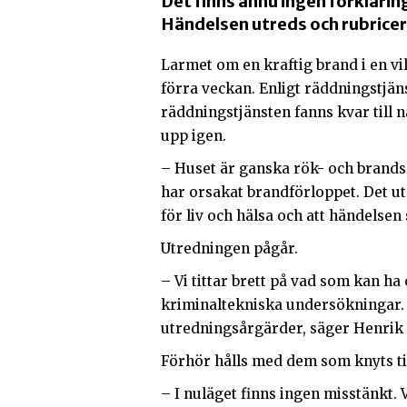
Det finns ännu ingen förklaring
Händelsen utreds och rubrice
Larmet om en kraftig brand i en vill
förra veckan. Enligt räddningstjä
räddningstjänsten fanns kvar till n
upp igen.
– Huset är ganska rök- och brands
har orsakat brandförloppet. Det 
för liv och hälsa och att händelse
Utredningen pågår.
– Vi tittar brett på vad som kan ha
kriminaltekniska undersökningar. 
utredningsårgärder, säger Henrik
Förhör hålls med dem som knyts till
– I nuläget finns ingen misstänkt. V