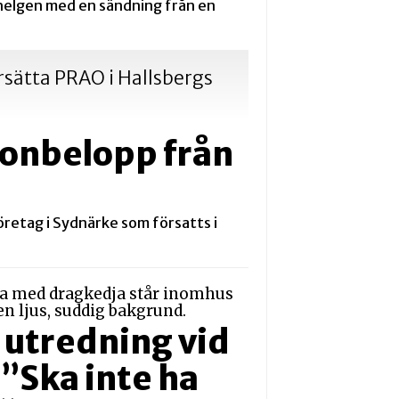
 helgen med en sändning från en
rsätta PRAO i Hallsbergs
jonbelopp från
företag i Sydnärke som försatts i
 utredning vid
 ”Ska inte ha