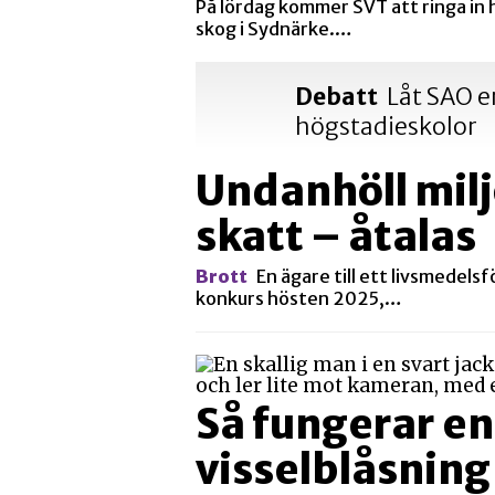
På lördag kommer SVT att ringa in
skog i Sydnärke.…
Debatt
Låt SAO e
högstadieskolor
Undanhöll mil
skatt – åtalas
Brott
En ägare till ett livsmedels
konkurs hösten 2025,…
Så fungerar en
visselblåsning