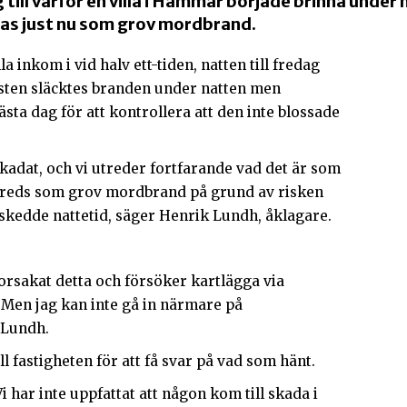
 till varför en villa i Hammar började brinna under n
ras just nu som grov mordbrand.
a inkom i vid halv ett-tiden, natten till fredag
nsten släcktes branden under natten men
ästa dag för att kontrollera att den inte blossade
kadat, och vi utreder fortfarande vad det är som
utreds som grov mordbrand på grund av risken
n skedde nattetid, säger Henrik Lundh, åklagare.
 orsakat detta och försöker kartlägga via
Men jag kan inte gå in närmare på
 Lundh.
 fastigheten för att få svar på vad som hänt.
i har inte uppfattat att någon kom till skada i