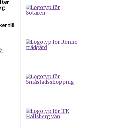
efter
erg
er till