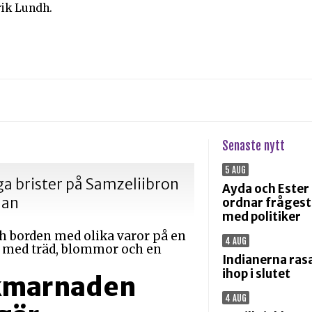
ik Lundh.
Senaste nytt
5 AUG
iga brister på Samzeliibron
Ayda och Ester
dan
ordnar fråges
med politiker
4 AUG
Indianerna ras
ihop i slutet
ikmarnaden
4 AUG