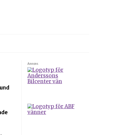
Annons
tund
ade