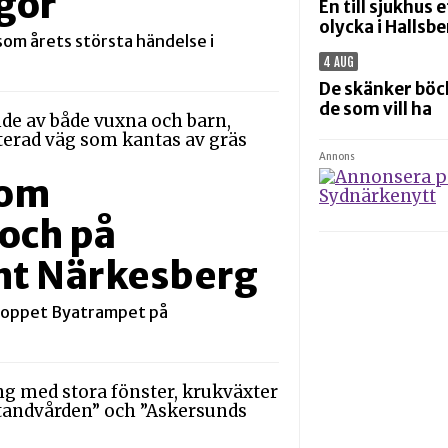
gör
En till sjukhus 
olycka i Hallsb
om årets största händelse i
4 AUG
De skänker böck
de som vill ha
Annons
nom
och på
nt Närkesberg
loppet Byatrampet på