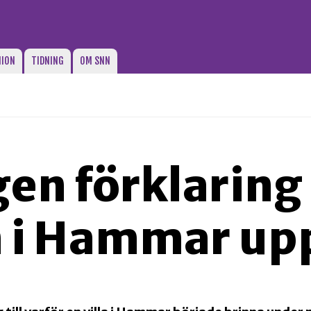
NION
TIDNING
OM SNN
en förklaring t
 i Hammar up