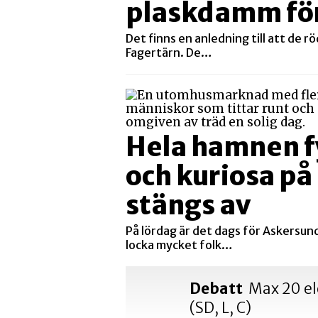
plaskdamm fö
Det finns en anledning till att de 
Fagertärn. De…
Hela hamnen fy
och kuriosa på
stängs av
På lördag är det dags för Askersun
locka mycket folk…
Debatt
Max 20 el
(SD, L, C)