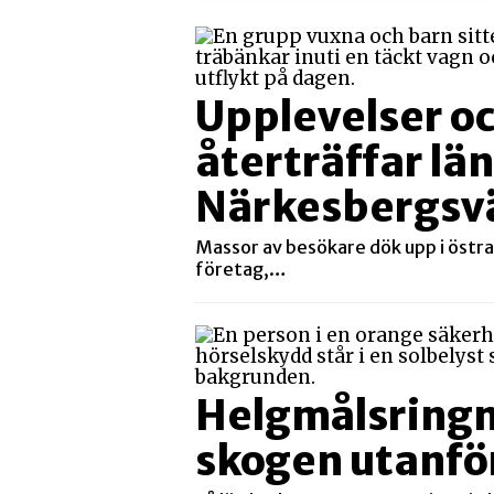
Upplevelser o
återträffar lä
Närkesbergsv
Massor av besökare dök upp i östra
företag,…
Helgmålsringni
skogen utanfö