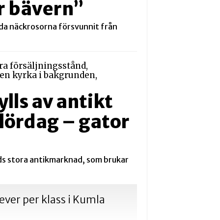
r bävern”
röda näckrosorna försvunnit från
lls av antikt
 lördag – gator
ds stora antikmarknad, som brukar
ever per klass i Kumla