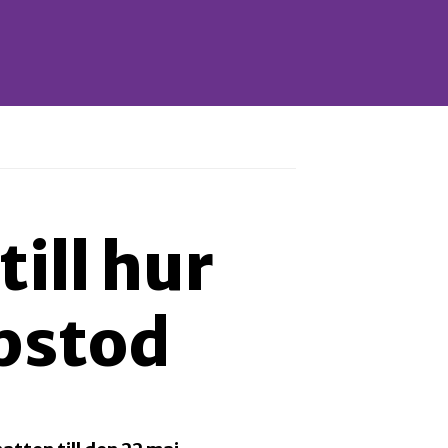
ill hur
pstod