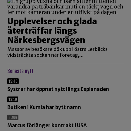
Upplevelser och glada
återträffar längs
Närkesbergsvägen
Massor av besökare dök upp i östra Lerbäcks
vidsträckta socken när företag,…
Senaste nytt
15:40
Systrar har öppnat nytt längs Esplanaden
13:10
Butiken i Kumla har bytt namn
6 AUG
Marcus förlänger kontrakt i USA