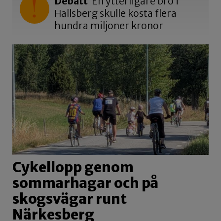
Debatt
En ytterligare bro i
Hallsberg skulle kosta flera
hundra miljoner kronor
Cykellopp genom
sommarhagar och på
skogsvägar runt
Närkesberg