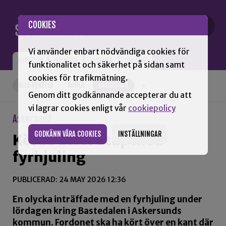
Gå till innehåll
COOKIES
Vi använder enbart nödvändiga cookies för
NYHETER
OPINION
TIDNING
OM SNN
funktionalitet och säkerhet på sidan samt
cookies för trafikmätning.
ALLA NYHETER
KUMLA
ASKERSUND
+
Genom ditt godkännande accepterar du att
vi lagrar cookies enligt vår
cookiepolicy
Askersund
GODKÄNN VÅRA COOKIES
INSTÄLLNINGAR
Körde utför stup med
fyrhjuling
PUBLICERAD: 24 MAY 2026 12:36
En olycka inträffade med en fyrhjuling under
lördagen kring Bastedalen i Askersunds
kommun. Fordonet ska ha kört över en kant där