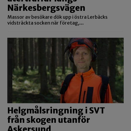
Närkesbergsvägen
Massor av besökare dök upp i östra Lerbäcks
vidsträckta socken när företag,…
Helgmålsringning i SVT
från skogen utanför
Askersund