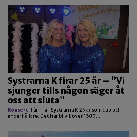
Systrarna K firar 25 år – ”Vi
sjunger tills någon säger åt
oss att sluta”
Konsert
I år firar Systrarna K 25 är som duo och
underhållare. Det har blivit över 1300…