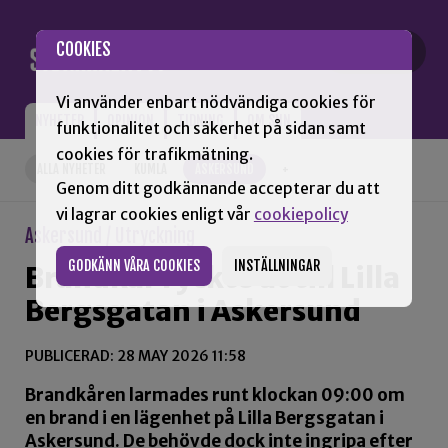
Gå till innehåll
COOKIES
Vi använder enbart nödvändiga cookies för
NYHETER
OPINION
TIDNING
OM SNN
funktionalitet och säkerhet på sidan samt
cookies för trafikmätning.
ALLA NYHETER
KUMLA
ASKERSUND
+
Genom ditt godkännande accepterar du att
vi lagrar cookies enligt vår
cookiepolicy
Askersund / Utryckning
GODKÄNN VÅRA COOKIES
INSTÄLLNINGAR
Brandkår ryckte ut till Lilla
Bergsgatan i Askersund
PUBLICERAD: 28 MAY 2026 11:58
Brandkåren larmades runt klockan 09:00 om
en brand i en lägenhet på Lilla Bergsgatan i
Askersund. De behövde dock inte ingripa efter