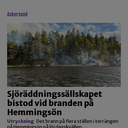
askersund
Sjöräddningssällskapet
bistod vid branden på
Hemmingsön
Utryckning
Det brann på flera ställen i terrängen
på Hemmingsön på lördagskvällen.…