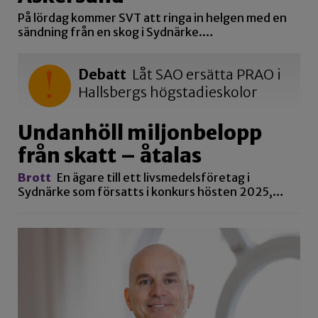
På lördag kommer SVT att ringa in helgen med en
sändning från en skog i Sydnärke.…
Debatt
Låt SAO ersätta PRAO i
Hallsbergs högstadieskolor
Undanhöll miljonbelopp
från skatt – åtalas
Brott
En ägare till ett livsmedelsföretag i
Sydnärke som försatts i konkurs hösten 2025,…