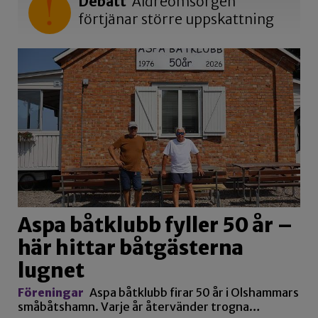
Debatt
Äldreomsorgen
förtjänar större uppskattning
Aspa båtklubb fyller 50 år –
här hittar båtgästerna
lugnet
Föreningar
Aspa båtklubb firar 50 år i Olshammars
småbåtshamn. Varje år återvänder trogna…