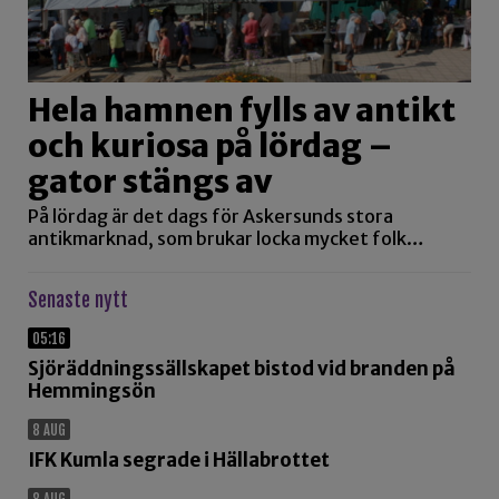
Hela hamnen fylls av antikt
och kuriosa på lördag –
gator stängs av
På lördag är det dags för Askersunds stora
antikmarknad, som brukar locka mycket folk…
Senaste nytt
05:16
Sjöräddningssällskapet bistod vid branden på
Hemmingsön
8 AUG
IFK Kumla segrade i Hällabrottet