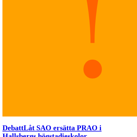
Debatt
Låt SAO ersätta PRAO i
Hallsbergs högstadieskolor