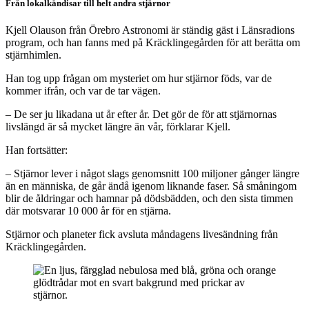
Från lokalkändisar till helt andra stjärnor
Kjell Olauson från Örebro Astronomi är ständig gäst i Länsradions
program, och han fanns med på Kräcklingegården för att berätta om
stjärnhimlen.
Han tog upp frågan om mysteriet om hur stjärnor föds, var de
kommer ifrån, och var de tar vägen.
– De ser ju likadana ut år efter år. Det gör de för att stjärnornas
livslängd är så mycket längre än vår, förklarar Kjell.
Han fortsätter:
– Stjärnor lever i något slags genomsnitt 100 miljoner gånger längre
än en människa, de går ändå igenom liknande faser. Så småningom
blir de åldringar och hamnar på dödsbädden, och den sista timmen
där motsvarar 10 000 år för en stjärna.
Stjärnor och planeter fick avsluta måndagens livesändning från
Kräcklingegården.