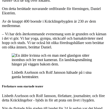
vänner
och de tog över lokalen.
Om detta berättade nuvarande ordförande för föreningen, Daniel
Ekström.
Av de knappt 400 boende i Kräcklingebygden är 230 av dem
medlemmar.
– Vi har dels återkommande evenemang som är grunden och kärnan
i det vi gör. Vi har yoga, gympa, stickcafé och barnaktiviteter med
hopp och studs. Vi tar också hit olika föredragshållare som berättar
om olika ämnen, berättar Daniel.
Lisbeth Axelsson och Rolf Jansson hälsade på i sina
gamla hemtrakter.
Författare som startade teater
Lisbeth Axelsson och Rolf Jansson, författare, journalister, och före
detta Kräcklingebor - bjöds in för att prata om livet i bygden.
När de flyttade från staden till landet för 24 år sedan var det bland