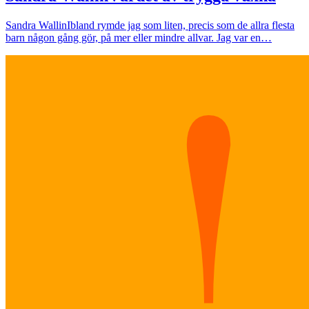
Sandra Wallin
Ibland rymde jag som liten, precis som de allra flesta
barn någon gång gör, på mer eller mindre allvar. Jag var en…