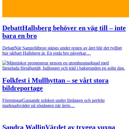
Debatt
Hallsberg behöver en väg till – inte
bara en bro
Debatt
När Samzeliibron stängs under resten av året blir det tydligt
hur sårbart Hallsberg är. En enda bro påverkar…
Folkfest i Mullhyttan – se vårt stora
bildreportage
Föreningar
Gassande solsken under lördagen och perfekt
marknadsväder på söndagen när årets…
Sandra Wallin
Värdet av trygga vuxna