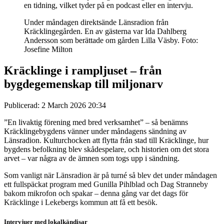
Under måndagen direktsände Länsradion från
Kräcklingegården. En av gästerna var Ida Dahlberg
Andersson som berättade om gården Lilla Väsby. Foto:
Josefine Milton
Kräcklinge i rampljuset – från
bygdegemenskap till miljonarv
Publicerad: 2 March 2026 20:34
”En livaktig förening med bred verksamhet” – så benämns
Kräcklingebygdens vänner under måndagens sändning av
Länsradion. Kulturchocken att flytta från stad till Kräcklinge, hur
bygdens befolkning blev skådespelare, och historien om det stora
arvet – var några av de ämnen som togs upp i sändning.
Som vanligt när Länsradion är på turné så blev det under måndagen
ett fullspäckat program med Gunilla Pihlblad och Dag Stranneby
bakom mikrofon och spakar – denna gång var det dags för
Kräcklinge i Lekebergs kommun att få ett besök.
Intervjuer med lokalkändisar