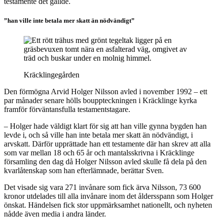
testamente det gällde.
”han ville inte betala mer skatt än nödvändigt”
Kräcklingegården
Den förmögna Arvid Holger Nilsson avled i november 1992 – ett
par månader senare hölls bouppteckningen i Kräcklinge kyrka
framför förväntansfulla testamentstagare.
– Holger hade väldigt klart för sig att han ville gynna bygden han
levde i, och så ville han inte betala mer skatt än nödvändigt, i
arvskatt. Därför upprättade han ett testamente där han skrev att alla
som var mellan 18 och 65 år och mantalsskrivna i Kräcklinge
församling den dag då Holger Nilsson avled skulle få dela på den
kvarlåtenskap som han efterlämnade, berättar Sven.
Det visade sig vara 271 invånare som fick ärva Nilsson, 73 600
kronor utdelades till alla invånare inom det åldersspann som Holger
önskat. Händelsen fick stor uppmärksamhet nationellt, och nyheten
nådde även media i andra länder.