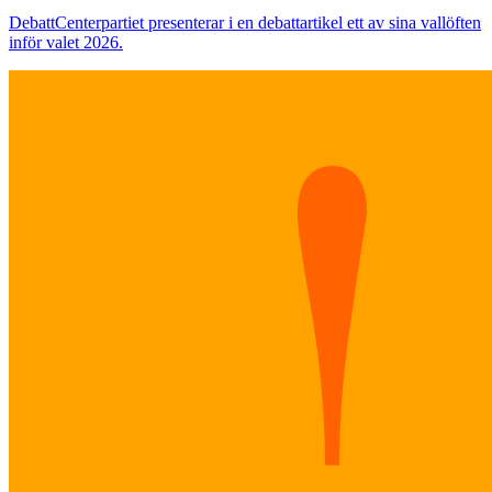
Debatt
Centerpartiet presenterar i en debattartikel ett av sina vallöften
inför valet 2026.