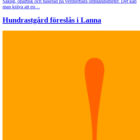
Saklig, opartisk och baserad på verifierbara omständigheter. Det kan
man kräva att en…
Hundrastgård föreslås i Lanna