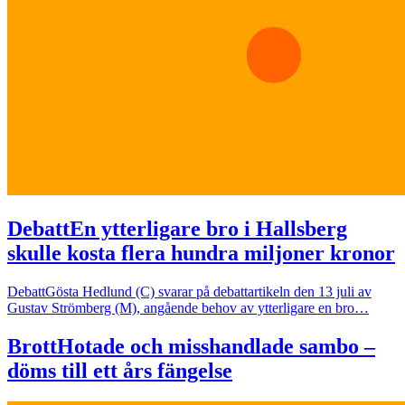
Debatt
En ytterligare bro i Hallsberg
skulle kosta flera hundra miljoner kronor
Debatt
Gösta Hedlund (C) svarar på debattartikeln den 13 juli av
Gustav Strömberg (M), angående behov av ytterligare en bro…
Brott
Hotade och misshandlade sambo –
döms till ett års fängelse