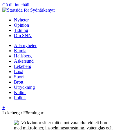
Gå till innehåll
Nyheter
Opinion
Tidning
Om SNN
Alla nyheter
Kumla
Hallsberg
Askersund
Lekeberg
Laxå
Sport
Brott
Utryckning
Kultur
Politik
+
Lekeberg / Föreningar