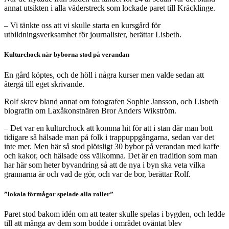
annat utsikten i alla väderstreck som lockade paret till Kräcklinge.
– Vi tänkte oss att vi skulle starta en kursgård för
utbildningsverksamhet för journalister, berättar Lisbeth.
Kulturchock när byborna stod på verandan
En gård köptes, och de höll i några kurser men valde sedan att
återgå till eget skrivande.
Rolf skrev bland annat om fotografen Sophie Jansson, och Lisbeth
biografin om Laxåkonstnären Bror Anders Wikström.
– Det var en kulturchock att komma hit för att i stan där man bott
tidigare så hälsade man på folk i trappuppgångarna, sedan var det
inte mer. Men här så stod plötsligt 30 bybor på verandan med kaffe
och kakor, och hälsade oss välkomna. Det är en tradition som man
har här som heter byvandring så att de nya i byn ska veta vilka
grannarna är och vad de gör, och var de bor, berättar Rolf.
”lokala förmågor spelade alla roller”
Paret stod bakom idén om att teater skulle spelas i bygden, och ledde
till att många av dem som bodde i området oväntat blev