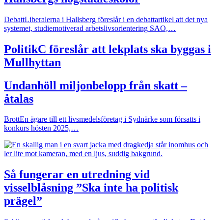
Debatt
Liberalerna i Hallsberg föreslår i en debattartikel att det nya
systemet, studiemotiverad arbetslivsorientering SAO,…
Politik
C föreslår att lekplats ska byggas i
Mullhyttan
Undanhöll miljonbelopp från skatt –
åtalas
Brott
En ägare till ett livsmedelsföretag i Sydnärke som försatts i
konkurs hösten 2025,…
Så fungerar en utredning vid
visselblåsning ”Ska inte ha politisk
prägel”