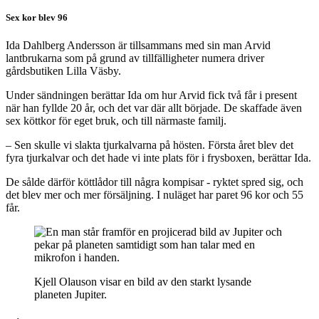
Sex kor blev 96
Ida Dahlberg Andersson är tillsammans med sin man Arvid
lantbrukarna som på grund av tillfälligheter numera driver
gårdsbutiken Lilla Väsby.
Under sändningen berättar Ida om hur Arvid fick två får i present
när han fyllde 20 år, och det var där allt började. De skaffade även
sex köttkor för eget bruk, och till närmaste familj.
– Sen skulle vi slakta tjurkalvarna på hösten. Första året blev det
fyra tjurkalvar och det hade vi inte plats för i frysboxen, berättar Ida.
De sålde därför köttlådor till några kompisar - ryktet spred sig, och
det blev mer och mer försäljning. I nuläget har paret 96 kor och 55
får.
Kjell Olauson visar en bild av den starkt lysande
planeten Jupiter.