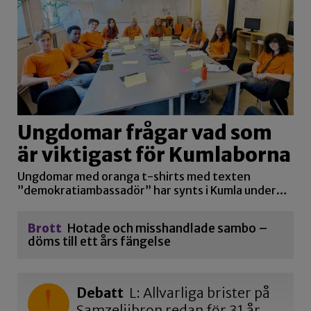
Ungdomar frågar vad som
är viktigast för Kumlaborna
Ungdomar med oranga t-shirts med texten
”demokratiambassadör” har synts i Kumla under…
Brott
Hotade och misshandlade sambo –
döms till ett års fängelse
Debatt
L: Allvarliga brister på
Samzeliibron redan för 31 år