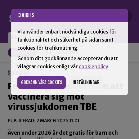
Gå till innehåll
COOKIES
Vi använder enbart nödvändiga cookies för
NYHETER
OPINION
TIDNING
OM SNN
funktionalitet och säkerhet på sidan samt
cookies för trafikmätning.
ALLA NYHETER
KUMLA
HALLSBERG
+
Genom ditt godkännande accepterar du att
vi lagrar cookies enligt vår
cookiepolicy
Sydnärke
GODKÄNN VÅRA COOKIES
INSTÄLLNINGAR
Fortsatt gratis för barn att
vaccinera sig mot
virussjukdomen TBE
PUBLICERAD: 2 MARCH 2026 11:01
Även under 2026 är det gratis för barn och