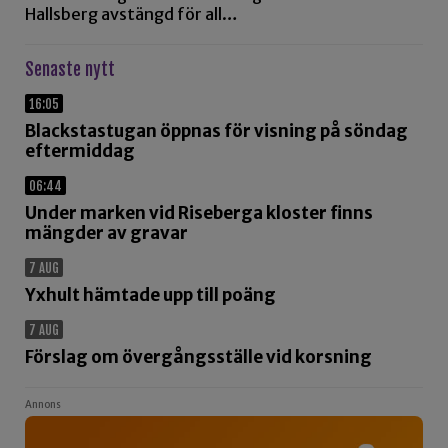
Hallsberg avstängd för all…
Senaste nytt
16:05
Blackstastugan öppnas för visning på söndag
eftermiddag
06:44
Under marken vid Riseberga kloster finns
mängder av gravar
7 AUG
Yxhult hämtade upp till poäng
7 AUG
Förslag om övergångsställe vid korsning
Annons