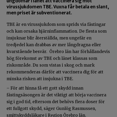
ungdomar i länet att vaccinera sig mot
virussjukdomen TBE. Vuxna får betala en slant,
men priset är subventionerat.
TBE är en virussjukdom som sprids via fästingar
och kan orsaka hjärninflammation. De flesta som
insjuknar blir återställda, men ungefär en
tredjedel kan drabbas av mer långdragna eller
kvarstående besvär. Örebro län har förhållandevis
hög förekomst av TBE och länet klassas som
riskområde. Du som vistas i skog och mark
rekommenderas därför att vaccinera dig för att
minska risken att insjukna i TBE.
– För att hinna få ett gott skydd innan
fästingsäsongen är det viktigt att börja vaccinera
sig i god tid, eftersom det behövs flera doser för
ett fullgott skydd, säger Gunlög Rasmussen,
smittskyddsläkare i Region Örebro län.