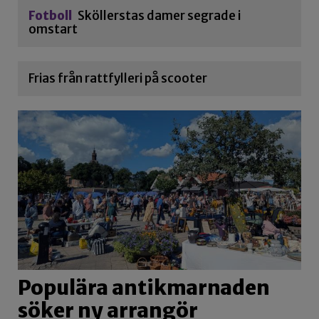
Fotboll
Sköllerstas damer segrade i
omstart
Frias från rattfylleri på scooter
Populära antikmarnaden
söker ny arrangör