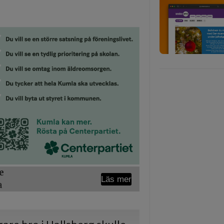
e
Läs mer
a