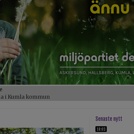
e
öna i Kumla kommun
Senaste nytt
18:03