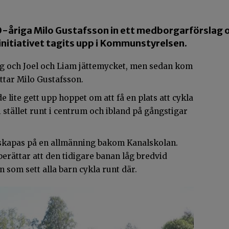
10-åriga Milo Gustafsson in ett medborgarförslag 
initiativet tagits upp i Kommunstyrelsen.
ag och Joel och Liam jättemycket, men sedan kom
ättar Milo Gustafsson.
de lite gett upp hoppet om att få en plats att cykla
 stället runt i centrum och ibland på gångstigar
 skapas på en allmänning bakom Kanalskolan.
rättar att den tidigare banan låg bredvid
som sett alla barn cykla runt där.