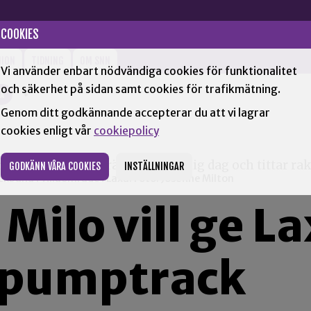
COOKIES
NION
TIDNING
OM SNN
Vi använder enbart nödvändiga cookies för funktionalitet
och säkerhet på sidan samt cookies för trafikmätning.
XÅ
+
Genom ditt godkännande accepterar du att vi lagrar
cookies enligt vår
cookiepolicy
GODKÄNN VÅRA COOKIES
INSTÄLLNINGAR
bana i villaområde i Laxå. Foto: Josefine Milton
 Milo vill ge L
 pumptrack