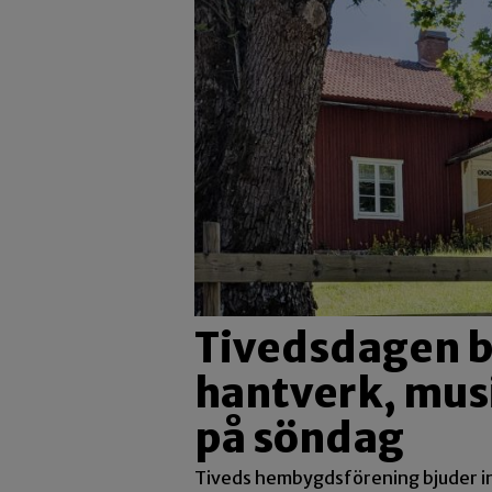
Tivedsdagen b
hantverk, mus
på söndag
Tiveds hembygdsförening bjuder in