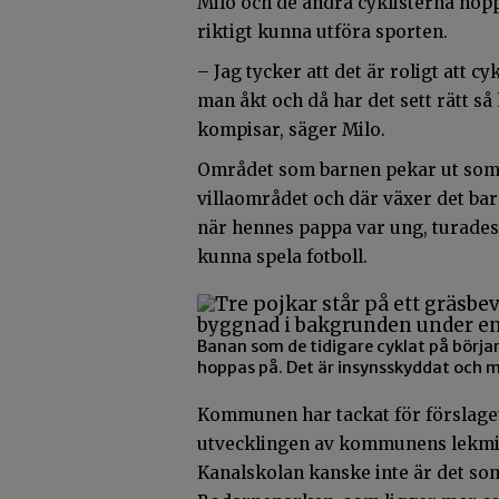
Milo och de andra cyklisterna hop
riktigt kunna utföra sporten.
– Jag tycker att det är roligt att cy
man åkt och då har det sett rätt så 
kompisar, säger Milo.
Området som barnen pekar ut som e
villaområdet och där växer det bara
när hennes pappa var ung, turades 
kunna spela fotboll.
Banan som de tidigare cyklat på börj
hoppas på. Det är insynsskyddat och mi
Kommunen har tackat för förslaget 
utvecklingen av kommunens lekmil
Kanalskolan kanske inte är det som