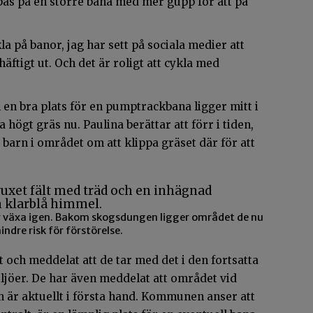
pas på en större bana med mer gupp för att på
kla på banor, jag har sett på sociala medier att
häftigt ut. Och det är roligt att cykla med
n bra plats för en pumptrackbana ligger mitt i
 högt gräs nu. Paulina berättar att förr i tiden,
barn i området om att klippa gräset där för att
ar växa igen. Bakom skogsdungen ligger området de nu
ndre risk för förstörelse.
och meddelat att de tar med det i den fortsatta
jöer. De har även meddelat att området vid
 är aktuellt i första hand. Kommunen anser att