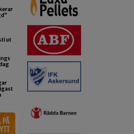
kerar
gd”
ti ut
ängs
ndag
gar
igast
a