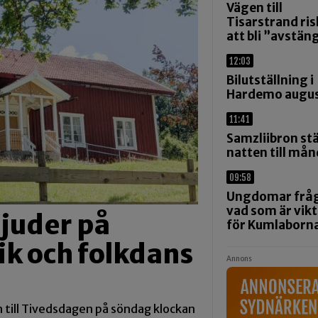
Vägen till
Tisarstrand ris
att bli ”avstän
12:03
Bilutställning i
Hardemo augus
11:41
Samzliibron st
natten till må
09:58
Ungdomar frå
vad som är vikt
juder på
för Kumlaborn
ik och folkdans
Annons
 till Tivedsdagen på söndag klockan