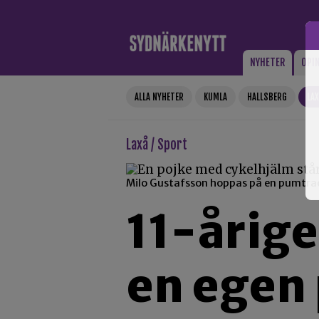
Gå till innehåll
NYHETER
OPI
ALLA NYHETER
KUMLA
HALLSBERG
LA
Laxå / Sport
Milo Gustafsson hoppas på en pumtrack
11-årige
en egen