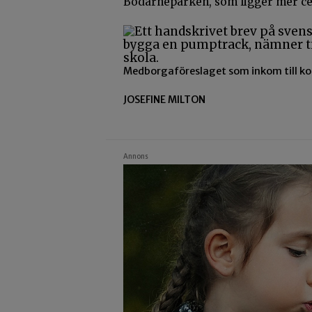
Bodarneparken, som ligger mer cent
Medborgaföreslaget som inkom till ko
JOSEFINE MILTON
Annons