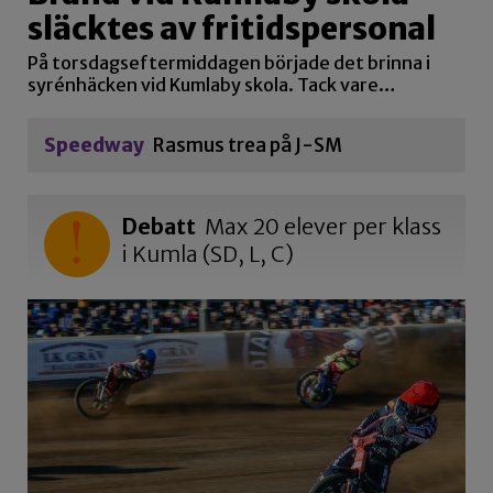
släcktes av fritidspersonal
På torsdagseftermiddagen började det brinna i
syrénhäcken vid Kumlaby skola. Tack vare…
Speedway
Rasmus trea på J-SM
Debatt
Max 20 elever per klass
i Kumla (SD, L, C)