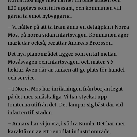
Norra Mos läge med närhet till både staden och
E20 upplevs som intressant, och kommunen vill
gärna ta emot nybyggarna.
– Vi håller på att ta fram ännu en detaljplan i Norra
Mos, på norra sidan infartsvägen. Kommunen äger
mark där också, berättar Andreas Brorsson.
Det nya planområdet ligger som en kil mellan
Mosåsvägen och infartsvägen, och mäter 4,5
hektar. Även där är tanken att ge plats för handel
och service.
– I Norra Mos har inriktningen från början legat
på det mer småskaliga. Vi har styckat upp
tomterna utifrån det. Det lämpar sig bäst där vid
infarten till staden.
– Annars har vi ju Via, i södra Kumla. Det har mer
karaktären av ett renodlat industriområde,