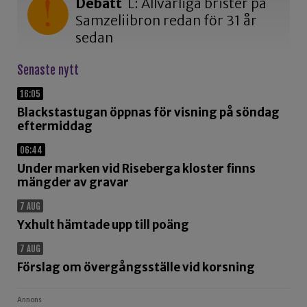
Debatt
L: Allvarliga brister på
Samzeliibron redan för 31 år
sedan
Senaste nytt
16:05
Blackstastugan öppnas för visning på söndag
eftermiddag
06:44
Under marken vid Riseberga kloster finns
mängder av gravar
7 AUG
Yxhult hämtade upp till poäng
7 AUG
Förslag om övergångsställe vid korsning
Annons