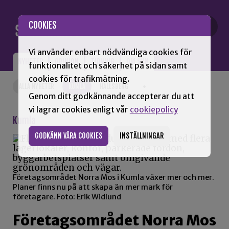
Gå till innehåll
COOKIES
Vi använder enbart nödvändiga cookies för
NYHETER
OPINION
TIDNING
OM SNN
funktionalitet och säkerhet på sidan samt
cookies för trafikmätning.
ALLA NYHETER
KUMLA
HALLSBERG
+
Genom ditt godkännande accepterar du att
vi lagrar cookies enligt vår
cookiepolicy
Kumla
GODKÄNN VÅRA COOKIES
INSTÄLLNINGAR
Företagsområdet Norra Mos i Kumla växer mer och mer.
Planer finns nu på att skapa än mer mark för
företagare. Foto: Erik Widlund
Företagsområdet Norra Mos