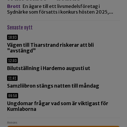
Brott
En ägare till ett livsmedelsföretag i
Sydnärke som försatts i konkurs hösten 2025,…
Senaste nytt
18:03
Vägen till Tisarstrand riskerar att bli
”avstängd”
12:03
Bilutställning i Hardemo augusti ut
11:41
Samzliibron stängs natten till måndag
09:58
Ungdomar frågar vad som är viktigast för
Kumlaborna
Annons