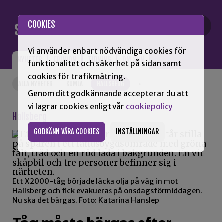
Gå till innehåll
COOKIES
Vi använder enbart nödvändiga cookies för
NYHETER
OPINION
TIDNING
OM SNN
funktionalitet och säkerhet på sidan samt
cookies för trafikmätning.
ALLA NYHETER
KUMLA
HALLSBERG
+
Genom ditt godkännande accepterar du att
vi lagrar cookies enligt vår
cookiepolicy
Hallsberg
GODKÄNN VÅRA COOKIES
INSTÄLLNINGAR
Ett X2000-tåg började läcka olja på väg in mot
Hallsberg och fick evakueras på onsdagsförmiddagen.
Nu ska det bärgas. Foto: Katarina Hanslep