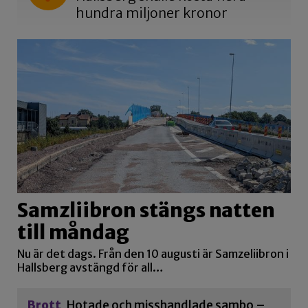
hundra miljoner kronor
Samzliibron stängs natten
till måndag
Nu är det dags. Från den 10 augusti är Samzeliibron i
Hallsberg avstängd för all…
Brott
Hotade och misshandlade sambo –