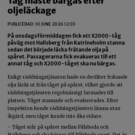
Tåg måste bärgas efter
oljeläckage
PUBLICERAD: 10 JUNE 2026 12:03
På onsdagsförmiddagen fick ett X2000-tåg
påväg mot Hallsberg från Katrineholm stanna
sedan det började läcka frätande olja på
spåret. Passagerarna fick evakueras till ett
annat tåg och X2000-tåget ska nu bärgas.
Enligt räddningstjänsten hade en deciliter frätande
olja läckt ut från tåget på spåret, vilket gjorde att
räddningstjänsten regelmässigt larmades till
platsen. Tåget stannade och evakuerades. Efter
inspektion kunde räddningstjänsten lämna utan
åtgärd, men tåget kunde inte åka vidare.
– Tåget står på spåret mellan Pålsboda och
Hallsberg och ska bärgas till Pålsboda snart. Det är