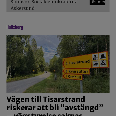
Sponsor: Socialdemokraterna
Läs mer
Askersund
hallsberg
Vägen till Tisarstrand
riskerar att bli ”avstängd”
– vägstyrelse saknas