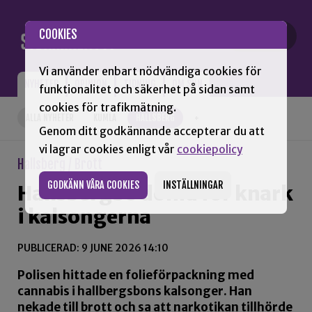
Gå till innehåll
COOKIES
Vi använder enbart nödvändiga cookies för
NYHETER
OPINION
TIDNING
OM SNN
funktionalitet och säkerhet på sidan samt
cookies för trafikmätning.
ALLA NYHETER
KUMLA
HALLSBERG
+
Genom ditt godkännande accepterar du att
vi lagrar cookies enligt vår
cookiepolicy
Hallsberg / Brott
GODKÄNN VÅRA COOKIES
INSTÄLLNINGAR
Hallsbergbo dömd för knark
i kalsongerna
PUBLICERAD: 9 JUNE 2026 14:10
Polisen hittade en folieförpackning med
cannabis i hallbergsbons kalsonger. Han
nekade till brott och sa att narkotikan tillhörde