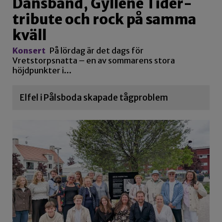
Dansband, Gyllene Tider-
tribute och rock på samma
kväll
Konsert
På lördag är det dags för
Vretstorpsnatta – en av sommarens stora
höjdpunkter i…
Elfel i Pålsboda skapade tågproblem