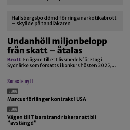
Hallsbergsbo dömd för ringa narkotikabrott
– skyllde på tandläkaren
Undanhöll miljonbelopp
från skatt – åtalas
Brott
En ägare till ett livsmedelsföretag i
Sydnärke som försatts i konkurs hösten 2025,…
Senaste nytt
6 AUG
Marcus förlänger kontrakt i USA
6 AUG
Vägen till Tisarstrand riskerar att bli
”avstängd”