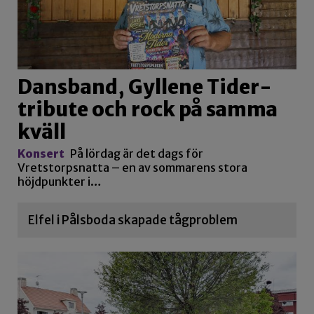
Dansband, Gyllene Tider-
tribute och rock på samma
kväll
Konsert
På lördag är det dags för
Vretstorpsnatta – en av sommarens stora
höjdpunkter i…
Elfel i Pålsboda skapade tågproblem