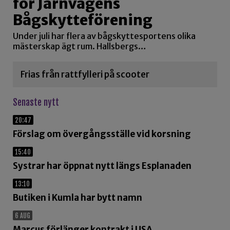
för Järnvägens
Bågskytteförening
Under juli har flera av bågskyttesportens olika
mästerskap ägt rum. Hallsbergs…
Frias från rattfylleri på scooter
Senaste nytt
20:47
Förslag om övergångsställe vid korsning
15:40
Systrar har öppnat nytt längs Esplanaden
13:10
Butiken i Kumla har bytt namn
6 AUG
Marcus förlänger kontrakt i USA