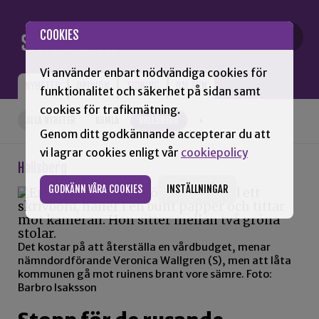
Gå till innehåll
COOKIES
Vi använder enbart nödvändiga cookies för
NYHETER
OPINION
TIDNING
OM SNN
funktionalitet och säkerhet på sidan samt
cookies för trafikmätning.
ALLA NYHETER
KUMLA
HALLSBERG
+
Genom ditt godkännande accepterar du att
vi lagrar cookies enligt vår
cookiepolicy
Hallsberg
GODKÄNN VÅRA COOKIES
INSTÄLLNINGAR
Det kostar på att återställa en vårdbudget, menar
nämndordförande Veronica Wallgren (S), men att låta
kommunen gå mot ruinens brant vore sämre. Foto:
Barbro Isaksson