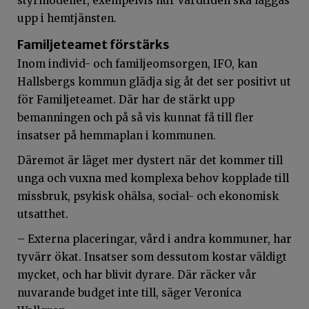
styrmodeller, exempelvis hur vårdtiden ska läggas
upp i hemtjänsten.
Familjeteamet förstärks
Inom individ- och familjeomsorgen, IFO, kan
Hallsbergs kommun glädja sig åt det ser positivt ut
för Familjeteamet. Där har de stärkt upp
bemanningen och på så vis kunnat få till fler
insatser på hemmaplan i kommunen.
Däremot är läget mer dystert när det kommer till
unga och vuxna med komplexa behov kopplade till
missbruk, psykisk ohälsa, social- och ekonomisk
utsatthet.
– Externa placeringar, vård i andra kommuner, har
tyvärr ökat. Insatser som dessutom kostar väldigt
mycket, och har blivit dyrare. Där räcker vår
nuvarande budget inte till, säger Veronica