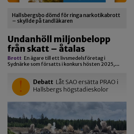
Hallsbergsbo dömd för ringa narkotikabrott
– skyllde på tandläkaren
Undanhöll miljonbelopp
från skatt – åtalas
Brott
En ägare till ett livsmedelsföretag i
Sydnärke som försatts i konkurs hösten 2025,…
Debatt
Låt SAO ersätta PRAO i
Hallsbergs högstadieskolor