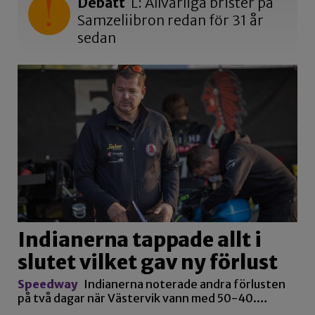
Debatt
L: Allvarliga brister på
Samzeliibron redan för 31 år
sedan
Indianerna tappade allt i
slutet vilket gav ny förlust
Speedway
Indianerna noterade andra förlusten
på två dagar när Västervik vann med 50-40.…