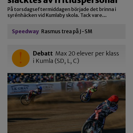
På torsdagseftermiddagen började det brinna i
syrénhäcken vid Kumlaby skola. Tack vare…
Speedway
Rasmus trea på J-SM
Debatt
Max 20 elever per klass
i Kumla (SD, L, C)