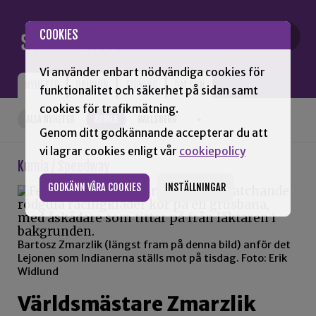
Gå till innehåll
COOKIES
Vi använder enbart nödvändiga cookies för
NYHETER
OPINION
TIDNING
OM SNN
funktionalitet och säkerhet på sidan samt
cookies för trafikmätning.
ALLA NYHETER
KUMLA
HALLSBERG
+
Genom ditt godkännande accepterar du att
vi lagrar cookies enligt vår
cookiepolicy
Kumla / Speedway
GODKÄNN VÅRA COOKIES
INSTÄLLNINGAR
Bartosz Zmarzlik (längst fram på denna bild) anför det
Lejonen som Indianerna ställs mot på tisdag. Foto: Erik
Widlund
Världsmästare Zmarzlik