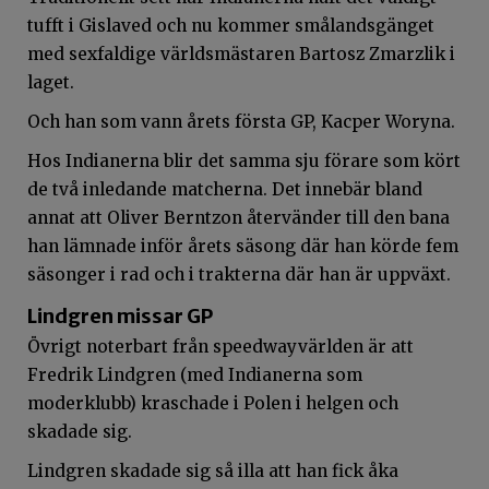
tufft i Gislaved och nu kommer smålandsgänget
med sexfaldige världsmästaren Bartosz Zmarzlik i
laget.
Och han som vann årets första GP, Kacper Woryna.
Hos Indianerna blir det samma sju förare som kört
de två inledande matcherna. Det innebär bland
annat att Oliver Berntzon återvänder till den bana
han lämnade inför årets säsong där han körde fem
säsonger i rad och i trakterna där han är uppväxt.
Lindgren missar GP
Övrigt noterbart från speedwayvärlden är att
Fredrik Lindgren (med Indianerna som
moderklubb) kraschade i Polen i helgen och
skadade sig.
Lindgren skadade sig så illa att han fick åka