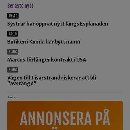
Senaste nytt
15:40
Systrar har öppnat nytt längs Esplanaden
13:10
Butiken i Kumla har bytt namn
6 AUG
Marcus förlänger kontrakt i USA
6 AUG
Vägen till Tisarstrand riskerar att bli
”avstängd”
Annons