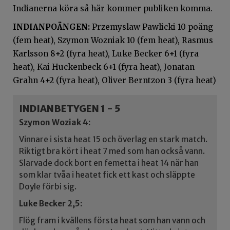
Indianerna köra så här kommer publiken komma.
INDIANPOÄNGEN:
Przemyslaw Pawlicki 10 poäng
(fem heat), Szymon Wozniak 10 (fem heat), Rasmus
Karlsson 8+2 (fyra heat), Luke Becker 6+1 (fyra
heat), Kai Huckenbeck 6+1 (fyra heat), Jonatan
Grahn 4+2 (fyra heat), Oliver Berntzon 3 (fyra heat)
INDIANBETYGEN 1 - 5
Szymon Woziak 4:
Vinnare i sista heat 15 och överlag en stark match.
Riktigt bra kört i heat 7 med som han också vann.
Slarvade dock bort en femetta i heat 14 när han
som klar tvåa i heatet fick ett kast och släppte
Doyle förbi sig.
Luke Becker 2,5:
Flög fram i kvällens första heat som han vann och