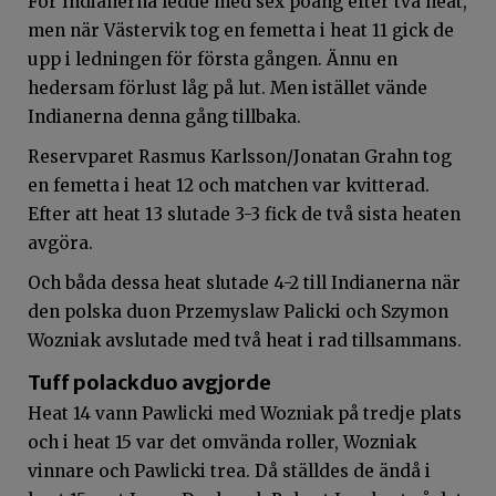
För Indianerna ledde med sex poäng efter två heat,
men när Västervik tog en femetta i heat 11 gick de
upp i ledningen för första gången. Ännu en
hedersam förlust låg på lut. Men istället vände
Indianerna denna gång tillbaka.
Reservparet Rasmus Karlsson/Jonatan Grahn tog
en femetta i heat 12 och matchen var kvitterad.
Efter att heat 13 slutade 3-3 fick de två sista heaten
avgöra.
Och båda dessa heat slutade 4-2 till Indianerna när
den polska duon Przemyslaw Palicki och Szymon
Wozniak avslutade med två heat i rad tillsammans.
Tuff polackduo avgjorde
Heat 14 vann Pawlicki med Wozniak på tredje plats
och i heat 15 var det omvända roller, Wozniak
vinnare och Pawlicki trea. Då ställdes de ändå i