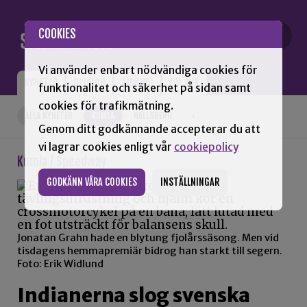
Gå till innehåll
COOKIES
Vi använder enbart nödvändiga cookies för
NYHETER
OPINION
TIDNING
OM SNN
funktionalitet och säkerhet på sidan samt
cookies för trafikmätning.
ALLA NYHETER
KUMLA
HALLSBERG
+
Genom ditt godkännande accepterar du att
vi lagrar cookies enligt vår
cookiepolicy
Kumla / Speedway
GODKÄNN VÅRA COOKIES
INSTÄLLNINGAR
Jonatan Grahn hade en blytung fjolårssäsong. Men vid
tisdagens hemmapremiär bidrog han starkt till segern.
Foto: Erik Widlund
Indianerna slog svenska