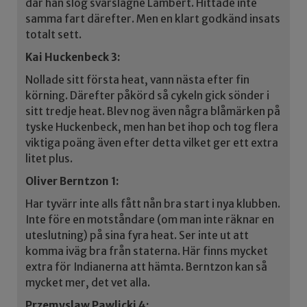
där han slog svårslagne Lambert. Hittade inte
samma fart därefter. Men en klart godkänd insats
totalt sett.
Kai Huckenbeck 3:
Nollade sitt första heat, vann nästa efter fin
körning. Därefter påkörd så cykeln gick sönder i
sitt tredje heat. Blev nog även några blåmärken på
tyske Huckenbeck, men han bet ihop och tog flera
viktiga poäng även efter detta vilket ger ett extra
litet plus.
Oliver Berntzon 1:
Har tyvärr inte alls fått nån bra start i nya klubben.
Inte före en motståndare (om man inte räknar en
uteslutning) på sina fyra heat. Ser inte ut att
komma iväg bra från staterna. Här finns mycket
extra för Indianerna att hämta. Berntzon kan så
mycket mer, det vet alla.
Przemyslaw Pawlicki 4: