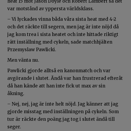
heat 15 mot Jason Doyle och Robert Lambert så det
var motstånd av yppersta världsklass.
– Vi lyckades vinna båda våra sista heat med 4-2
och det räckte till segern, men jag är inte nöjd då
jag kom trea i sista heatet och inte hittade riktigt
rätt inställning med cykeln, sade matchhjälten
Przemyslaw Pawlicki.
Men vänta nu.
Pawlicki gjorde alltså en kanonmatch och var
avgörande i slutet. Ändå var han frustrerad efteråt
då han kände att han inte fick ut max av sin
åkning.
– Nej, nej, jag är inte helt nöjd. Jag känner att jag
gjorde misstag med inställningen på cykeln. Som
tur är räckte den poäng jag tog i slutet ändå till
seger.