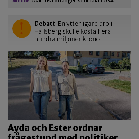
Motor
Marcus förlänger kontrakt i USA
Debatt
En ytterligare bro i
Hallsberg skulle kosta flera
hundra miljoner kronor
Ayda och Ester ordnar
frågestund med politiker