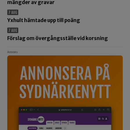
mängder av gravar
7 AUG
Yxhult hämtade upp till poäng
7 AUG
Förslag om övergångsställe vid korsning
Annons