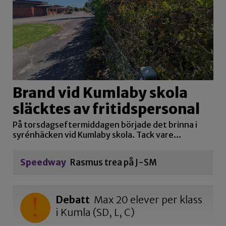
Brand vid Kumlaby skola
släcktes av fritidspersonal
På torsdagseftermiddagen började det brinna i
syrénhäcken vid Kumlaby skola. Tack vare…
Speedway
Rasmus trea på J-SM
Debatt
Max 20 elever per klass
i Kumla (SD, L, C)