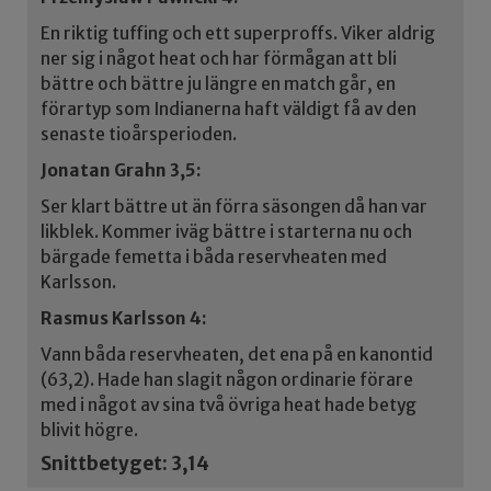
En riktig tuffing och ett superproffs. Viker aldrig
ner sig i något heat och har förmågan att bli
bättre och bättre ju längre en match går, en
förartyp som Indianerna haft väldigt få av den
senaste tioårsperioden.
Jonatan Grahn 3,5:
Ser klart bättre ut än förra säsongen då han var
likblek. Kommer iväg bättre i starterna nu och
bärgade femetta i båda reservheaten med
Karlsson.
Rasmus Karlsson 4:
Vann båda reservheaten, det ena på en kanontid
(63,2). Hade han slagit någon ordinarie förare
med i något av sina två övriga heat hade betyg
blivit högre.
Snittbetyget: 3,14