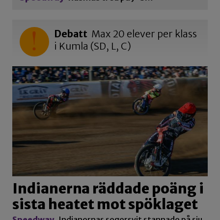
Debatt
Max 20 elever per klass
i Kumla (SD, L, C)
Indianerna räddade poäng i
sista heatet mot spöklaget
Speedway
Indianernas segersvit stannade på sju