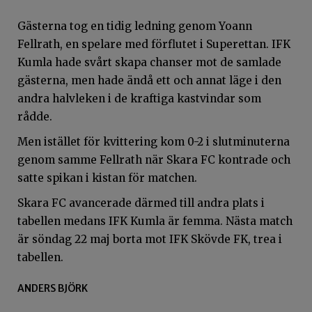
Gästerna tog en tidig ledning genom Yoann
Fellrath, en spelare med förflutet i Superettan. IFK
Kumla hade svårt skapa chanser mot de samlade
gästerna, men hade ändå ett och annat läge i den
andra halvleken i de kraftiga kastvindar som
rådde.
Men istället för kvittering kom 0-2 i slutminuterna
genom samme Fellrath när Skara FC kontrade och
satte spikan i kistan för matchen.
Skara FC avancerade därmed till andra plats i
tabellen medans IFK Kumla är femma. Nästa match
är söndag 22 maj borta mot IFK Skövde FK, trea i
tabellen.
ANDERS BJÖRK