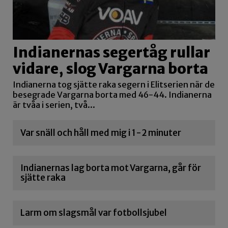
Indianernas segertåg rullar
vidare, slog Vargarna borta
Indianerna tog sjätte raka segern i Elitserien när de
besegrade Vargarna borta med 46-44. Indianerna
är tvåa i serien, två...
Var snäll och håll med mig i 1-2 minuter
Indianernas lag borta mot Vargarna, går för
sjätte raka
Larm om slagsmål var fotbollsjubel