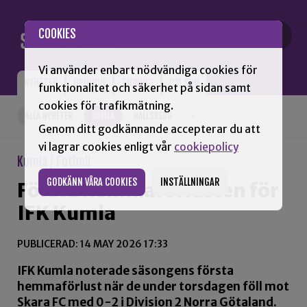
Gå till innehåll
COOKIES
Vi använder enbart nödvändiga cookies för
NYHETER
OPINION
TIDNING
OM SNN
funktionalitet och säkerhet på sidan samt
cookies för trafikmätning.
ALLA NYHETER
KUMLA
HALLSBERG
+
Genom ditt godkännande accepterar du att
vi lagrar cookies enligt vår
cookiepolicy
Kumla / Fotboll
GODKÄNN VÅRA COOKIES
INSTÄLLNINGAR
Första hemmaförlusten för
IFK Kumla
PUBLICERAD: 14 MAY 2026 17:33
IFK Kumla noterade säsongens första
hemmaförlust när de under torsdagen föll mot
Skara FC med 0-2 i Division 2 Norra Götaland.