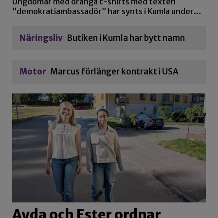
Ungdomar med oranga t-shirts med texten
”demokratiambassadör” har synts i Kumla under…
Näringsliv
Butiken i Kumla har bytt namn
Motor
Marcus förlänger kontrakt i USA
Ayda och Ester ordnar