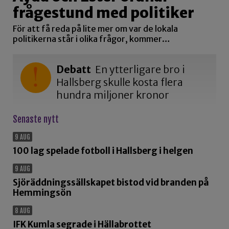
frågestund med politiker
För att få reda på lite mer om var de lokala
politikerna står i olika frågor, kommer…
Debatt
En ytterligare bro i
Hallsberg skulle kosta flera
hundra miljoner kronor
Senaste nytt
9 AUG
100 lag spelade fotboll i Hallsberg i helgen
9 AUG
Sjöräddningssällskapet bistod vid branden på
Hemmingsön
8 AUG
IFK Kumla segrade i Hällabrottet