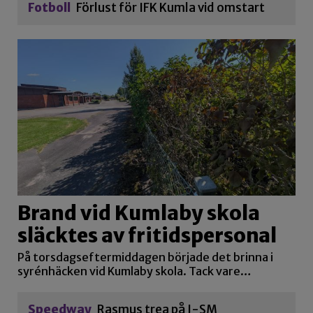
Fotboll
Förlust för IFK Kumla vid omstart
Brand vid Kumlaby skola
släcktes av fritidspersonal
På torsdagseftermiddagen började det brinna i
syrénhäcken vid Kumlaby skola. Tack vare…
Speedway
Rasmus trea på J-SM