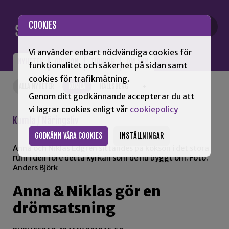
Gå till innehåll
COOKIES
Vi använder enbart nödvändiga cookies för
NYHETER
OPINION
TIDNING
OM SNN
funktionalitet och säkerhet på sidan samt
cookies för trafikmätning.
ALLA NYHETER
KUMLA
HALLSBERG
+
Genom ditt godkännande accepterar du att
vi lagrar cookies enligt vår
cookiepolicy
Kumla / Näringsliv
GODKÄNN VÅRA COOKIES
INSTÄLLNINGAR
Anna och Niklas Edgren sittandes på köksön i det stora
rum i den före detta kyrkan som de nu byggt om. Foto:
Anders Björk
Anna & Niklas gör en
drömsatsning