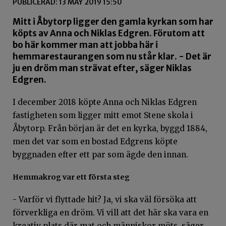
PUBLICERAD: 13 MAY 2019 15:50
Mitt i Åbytorp ligger den gamla kyrkan som har
köpts av Anna och Niklas Edgren. Förutom att
bo här kommer man att jobba här i
hemmarestaurangen som nu står klar. - Det är
ju en dröm man strävat efter, säger Niklas
Edgren.
I december 2018 köpte Anna och Niklas Edgren
fastigheten som ligger mitt emot Stene skola i
Åbytorp. Från början är det en kyrka, byggd 1884,
men det var som en bostad Edgrens köpte
byggnaden efter ett par som ägde den innan.
Hemmakrog var ett första steg
- Varför vi flyttade hit? Ja, vi ska väl försöka att
förverkliga en dröm. Vi vill att det här ska vara en
kreativ plats där mat och människor möts, säger