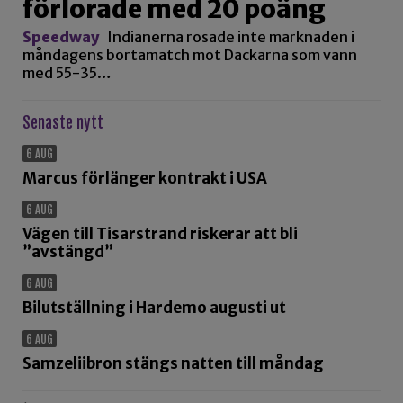
förlorade med 20 poäng
Speedway
Indianerna rosade inte marknaden i
måndagens bortamatch mot Dackarna som vann
med 55-35…
Senaste nytt
6 AUG
Marcus förlänger kontrakt i USA
6 AUG
Vägen till Tisarstrand riskerar att bli
”avstängd”
6 AUG
Bilutställning i Hardemo augusti ut
6 AUG
Samzeliibron stängs natten till måndag