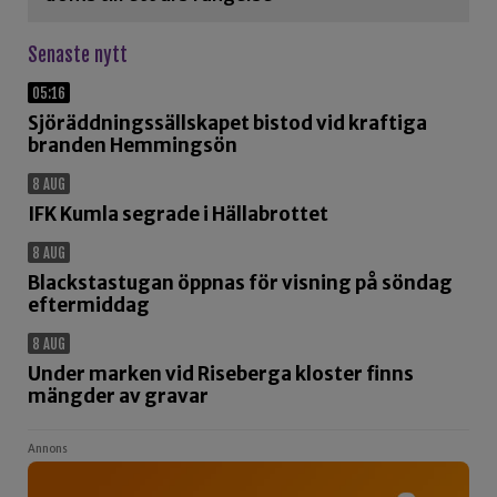
Senaste nytt
05:16
Sjöräddningssällskapet bistod vid kraftiga
branden Hemmingsön
8 AUG
IFK Kumla segrade i Hällabrottet
8 AUG
Blackstastugan öppnas för visning på söndag
eftermiddag
8 AUG
Under marken vid Riseberga kloster finns
mängder av gravar
Annons