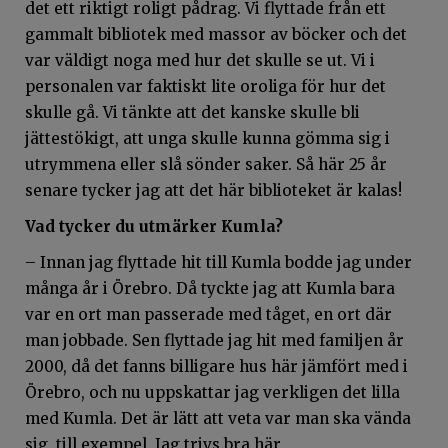
det ett riktigt roligt pådrag. Vi flyttade från ett
gammalt bibliotek med massor av böcker och det
var väldigt noga med hur det skulle se ut. Vi i
personalen var faktiskt lite oroliga för hur det
skulle gå. Vi tänkte att det kanske skulle bli
jättestökigt, att unga skulle kunna gömma sig i
utrymmena eller slå sönder saker. Så här 25 år
senare tycker jag att det här biblioteket är kalas!
Vad tycker du utmärker Kumla?
– Innan jag flyttade hit till Kumla bodde jag under
många år i Örebro. Då tyckte jag att Kumla bara
var en ort man passerade med tåget, en ort där
man jobbade. Sen flyttade jag hit med familjen år
2000, då det fanns billigare hus här jämfört med i
Örebro, och nu uppskattar jag verkligen det lilla
med Kumla. Det är lätt att veta var man ska vända
sig, till exempel. Jag trivs bra här.