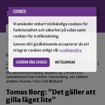
Gå till innehåll
COOKIES
Vi använder enbart nödvändiga cookies för
NYHETER
OPINION
TIDNING
OM SNN
funktionalitet och säkerhet på sidan samt
cookies för trafikmätning.
ALLA NYHETER
KUMLA
HALLSBERG
+
Genom ditt godkännande accepterar du att
vi lagrar cookies enligt vår
cookiepolicy
Kumla
GODKÄNN VÅRA COOKIES
INSTÄLLNINGAR
Sydnärkenytt har träffat Tomas Borg, ett välkänt
ansikte i Kumla. Foto: Erik Widlund
Tomas Borg: ”Det gäller att
gilla läget lite”