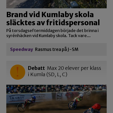
Brand vid Kumlaby skola
släcktes av fritidspersonal
På torsdagseftermiddagen började det brinna i
syrénhäcken vid Kumlaby skola. Tack vare…
Speedway
Rasmus trea på J-SM
Debatt
Max 20 elever per klass
i Kumla (SD, L, C)