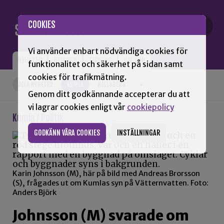
Gå till innehåll
COOKIES
Vi använder enbart nödvändiga cookies för
NYHETER
OPINION
TIDNING
OM SNN
funktionalitet och säkerhet på sidan samt
cookies för trafikmätning.
ALLA NYHETER
KUMLA
HALLSBERG
+
Genom ditt godkännande accepterar du att
vi lagrar cookies enligt vår
cookiepolicy
Kumla / Politik
GODKÄNN VÅRA COOKIES
INSTÄLLNINGAR
Karin Johnsson (M), här på bild med Andreas Brorsson
(S), frågades ut om Kumlas syn på Vätternvatten. Foto:
Anders Björk
Johnsson (M) svarade om