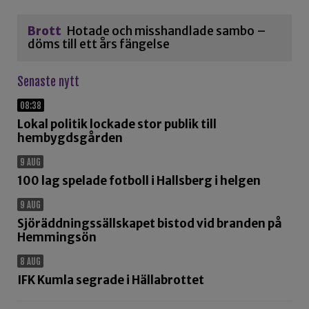
Brott
Hotade och misshandlade sambo –
döms till ett års fängelse
Senaste nytt
08:38
Lokal politik lockade stor publik till
hembygdsgården
9 AUG
100 lag spelade fotboll i Hallsberg i helgen
9 AUG
Sjöräddningssällskapet bistod vid branden på
Hemmingsön
8 AUG
IFK Kumla segrade i Hällabrottet