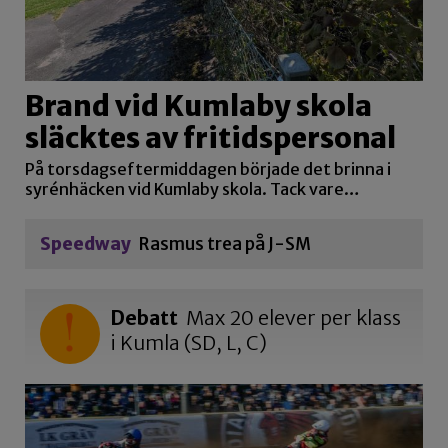
Brand vid Kumlaby skola
släcktes av fritidspersonal
På torsdagseftermiddagen började det brinna i
syrénhäcken vid Kumlaby skola. Tack vare…
Speedway
Rasmus trea på J-SM
Debatt
Max 20 elever per klass
i Kumla (SD, L, C)