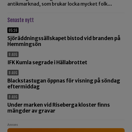
antikmarknad, som brukar locka mycket folk…
Senaste nytt
05:16
Sjöräddningssällskapet bistod vid branden på
Hemmingsön
8 AUG
IFK Kumla segrade i Hällabrottet
8 AUG
Blackstastugan öppnas för visning på söndag
eftermiddag
8 AUG
Under marken vid Riseberga kloster finns
mängder av gravar
Annons