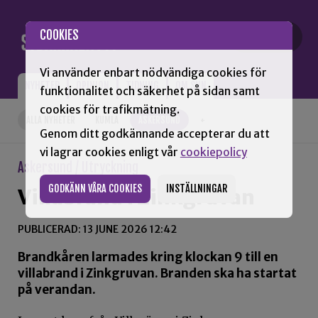
Gå till innehåll
COOKIES
Vi använder enbart nödvändiga cookies för
NYHETER
OPINION
TIDNING
OM SNN
funktionalitet och säkerhet på sidan samt
cookies för trafikmätning.
ALLA NYHETER
KUMLA
ASKERSUND
+
Genom ditt godkännande accepterar du att
vi lagrar cookies enligt vår
cookiepolicy
Askersund / Utryckning
GODKÄNN VÅRA COOKIES
INSTÄLLNINGAR
Villabrand i Zinkgruvan
PUBLICERAD: 13 JUNE 2026 12:42
Brandkåren larmades kring klockan 9 till en
villabrand i Zinkgruvan. Branden ska ha startat
på verandan.