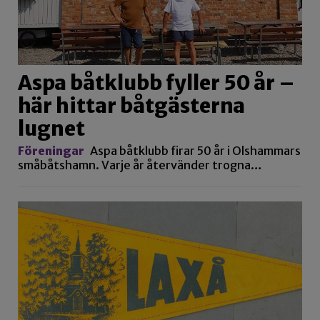
Aspa båtklubb fyller 50 år –
här hittar båtgästerna
lugnet
Föreningar
Aspa båtklubb firar 50 år i Olshammars
småbåtshamn. Varje år återvänder trogna…