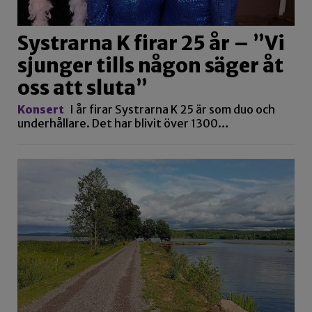
Systrarna K firar 25 år – ”Vi
sjunger tills någon säger åt
oss att sluta”
Konsert
I år firar Systrarna K 25 är som duo och
underhållare. Det har blivit över 1300…