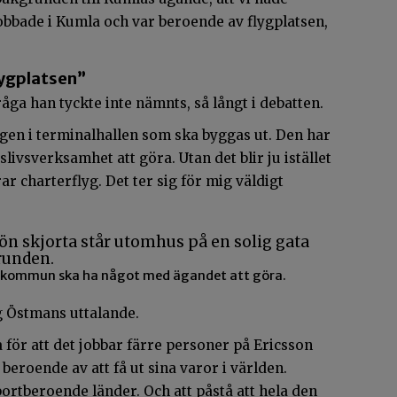
obbade i Kumla och var beroende av flygplatsen,
lygplatsen”
åga han tyckte inte nämnts, så långt i debatten.
ngen i terminalhallen som ska byggas ut. Den har
livsverksamhet att göra. Utan det blir ju istället
r charterflyg. Det ter sig för mig väldigt
a kommun ska ha något med ägandet att göra.
g Östmans uttalande.
a för att det jobbar färre personer på Ericsson
beroende av att få ut sina varor i världen.
portberoende länder. Och att påstå att hela den