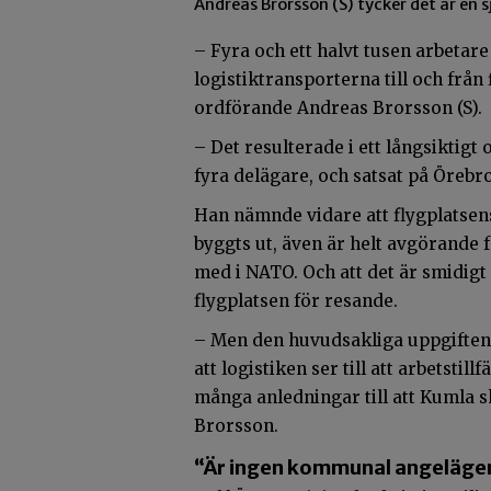
Andreas Brorsson (S) tycker det är en
– Fyra och ett halvt tusen arbetare
logistiktransporterna till och fr
ordförande Andreas Brorsson (S).
– Det resulterade i ett långsiktigt
fyra delägare, och satsat på Örebr
Han nämnde vidare att flygplatsen
byggts ut, även är helt avgörande f
med i NATO. Och att det är smidigt
flygplatsen för resande.
– Men den huvudsakliga uppgiften 
att logistiken ser till att arbetstil
många anledningar till att Kumla s
Brorsson.
“Är ingen kommunal angeläge