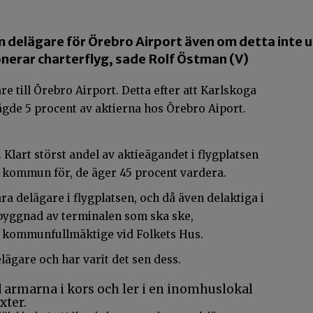
elägare för Örebro Airport även om detta inte up
erar charterflyg, sade Rolf Östman (V)
 till Örebro Airport. Detta efter att Karlskoga
ägde 5 procent av aktierna hos Örebro Aiport.
art störst andel av aktieägandet i flygplatsen
 kommun för, de äger 45 procent vardera.
a delägare i flygplatsen, och då även delaktiga i
tbyggnad av terminalen som ska ske,
 kommunfullmäktige vid Folkets Hus.
ägare och har varit det sen dess.