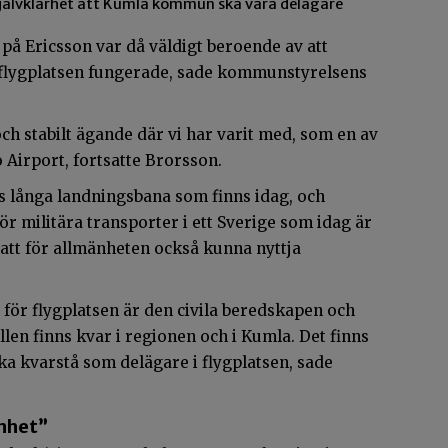
 självklarhet att Kumla kommun ska vara delägare
 på Ericsson var då väldigt beroende av att
ån flygplatsen fungerade, sade kommunstyrelsens
 och stabilt ägande där vi har varit med, som en av
o Airport, fortsatte Brorsson.
s långa landningsbana som finns idag, och
ör militära transporter i ett Sverige som idag är
 att för allmänheten också kunna nyttja
för flygplatsen är den civila beredskapen och
lfällen finns kvar i regionen och i Kumla. Det finns
ka kvarstå som delägare i flygplatsen, sade
nhet”