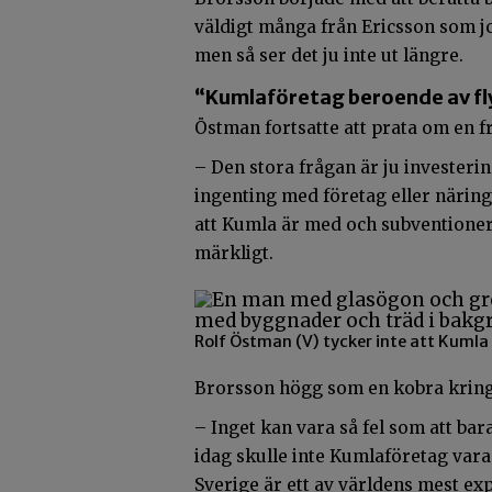
väldigt många från Ericsson som j
men så ser det ju inte ut längre.
“Kumlaföretag beroende av f
Östman fortsatte att prata om en fr
– Den stora frågan är ju investeri
ingenting med företag eller närings
att Kumla är med och subventionera
märkligt.
Rolf Östman (V) tycker inte att Kuml
Brorsson högg som en kobra krin
– Inget kan vara så fel som att bar
idag skulle inte Kumlaföretag vara 
Sverige är ett av världens mest ex