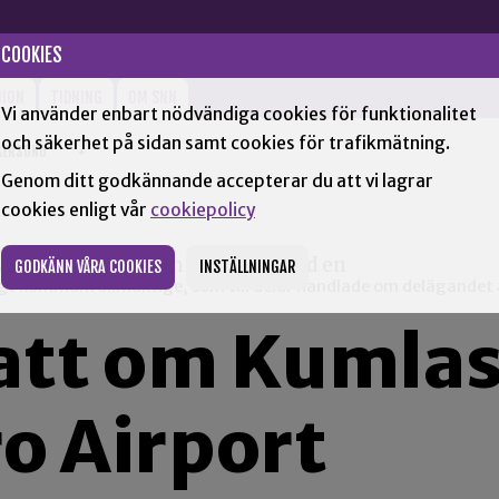
COOKIES
NION
TIDNING
OM SNN
Vi använder enbart nödvändiga cookies för funktionalitet
och säkerhet på sidan samt cookies för trafikmätning.
KERSUND
+
Genom ditt godkännande accepterar du att vi lagrar
cookies enligt vår
cookiepolicy
GODKÄNN VÅRA COOKIES
INSTÄLLNINGAR
ligt kommunfullmäktige, som till delar handlade om delägandet a
att om Kumla
o Airport