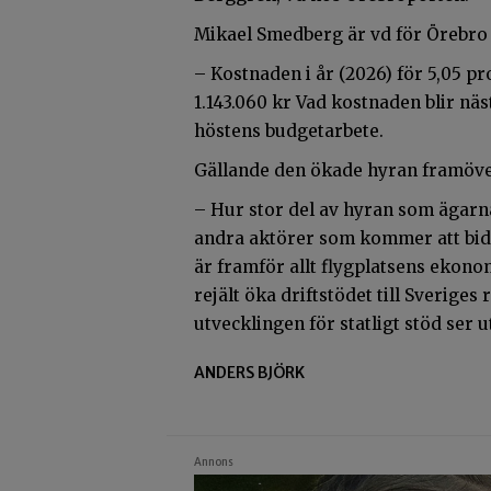
Mikael Smedberg är vd för Örebro
– Kostnaden i år (2026) för 5,05
1.143.060 kr Vad kostnaden blir näst
höstens budgetarbete.
Gällande den ökade hyran framöv
– Hur stor del av hyran som ägarna
andra aktörer som kommer att bidra 
är framför allt flygplatsens ekono
rejält öka driftstödet till Sverige
utvecklingen för statligt stöd ser ut
ANDERS BJÖRK
Annons