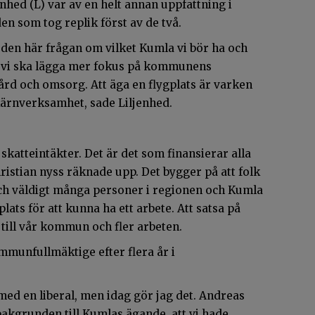
nhed (L) var av en helt annan uppfattning i
en som tog replik först av de två.
 den här frågan om vilket Kumla vi bör ha och
att vi ska lägga mer fokus på kommunens
rd och omsorg. Att äga en flygplats är varken
ärnverksamhet, sade Liljenhed.
atteintäkter. Det är det som finansierar alla
ristian nyss räknade upp. Det bygger på att folk
 och väldigt många personer i regionen och Kumla
ats för att kunna ha ett arbete. Att satsa på
 till vår kommun och fler arbeten.
munfullmäktige efter flera år i
med en liberal, men idag gör jag det. Andreas
akgrunden till Kumlas ägande, att vi hade