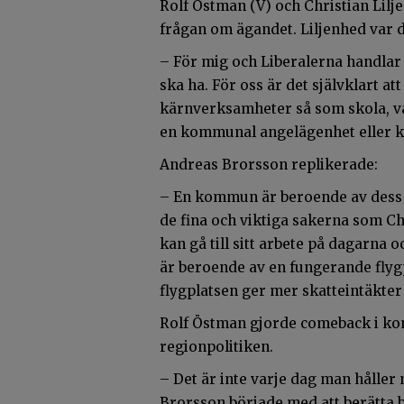
Rolf Östman (V) och Christian Lilje
frågan om ägandet. Liljenhed var d
– För mig och Liberalerna handlar
ska ha. För oss är det självklart 
kärnverksamheter så som skola, vå
en kommunal angelägenhet eller k
Andreas Brorsson replikerade:
– En kommun är beroende av dess sk
de fina och viktiga sakerna som Ch
kan gå till sitt arbete på dagarna
är beroende av en fungerande flygpl
flygplatsen ger mer skatteintäkter
Rolf Östman gjorde comeback i kom
regionpolitiken.
– Det är inte varje dag man håller 
Brorsson började med att berätta b