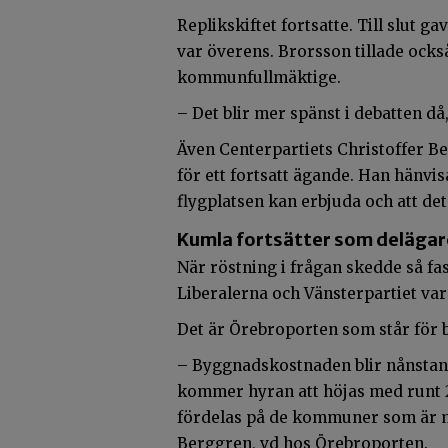
Replikskiftet fortsatte. Till slut g
var överens. Brorsson tillade också
kommunfullmäktige.
– Det blir mer spänst i debatten då,
Även Centerpartiets Christoffer Be
för ett fortsatt ägande. Han hänvi
flygplatsen kan erbjuda och att de
Kumla fortsätter som delägar
När röstning i frågan skedde så fas
Liberalerna och Vänsterpartiet var
Det är Örebroporten som står för 
– Byggnadskostnaden blir nånstans 
kommer hyran att höjas med runt 2
fördelas på de kommuner som är me
Berggren, vd hos Örebroporten.