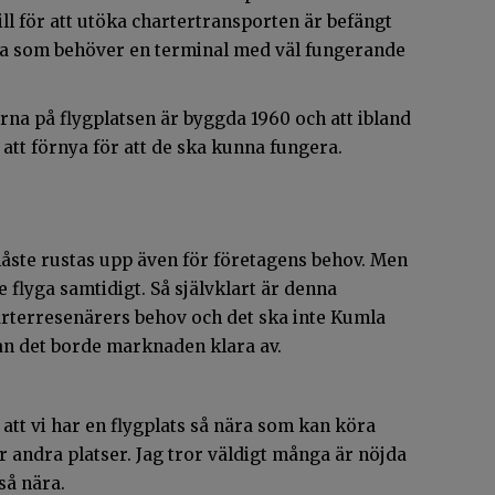
ill för att utöka chartertransporten är befängt
dra som behöver en terminal med väl fungerande
na på flygplatsen är byggda 1960 och att ibland
att förnya för att de ska kunna fungera.
måste rustas upp även för företagens behov. Men
flyga samtidigt. Så självklart är denna
harterresenärers behov och det ska inte Kumla
an det borde marknaden klara av.
i att vi har en flygplats så nära som kan köra
er andra platser. Jag tror väldigt många är nöjda
 så nära.