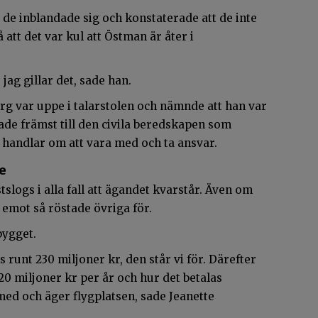
av de inblandade sig och konstaterade att de inte
 att det var kul att Östman är åter i
 jag gillar det, sade han.
rg var uppe i talarstolen och nämnde att han var
sade främst till den civila beredskapen som
t handlar om att vara med och ta ansvar.
e
tslogs i alla fall att ägandet kvarstår. Även om
 emot så röstade övriga för.
bygget.
runt 230 miljoner kr, den står vi för. Därefter
0 miljoner kr per år och hur det betalas
d och äger flygplatsen, sade Jeanette