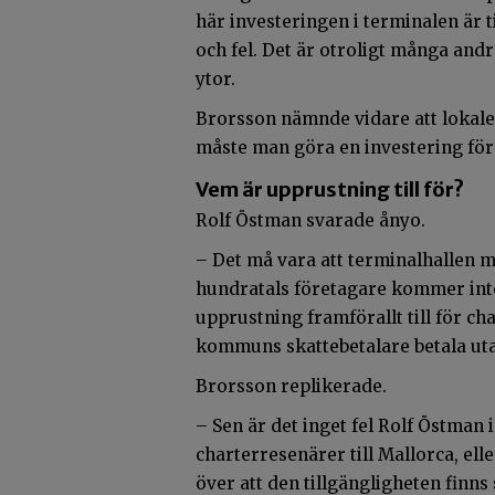
här investeringen i terminalen är t
och fel. Det är otroligt många an
ytor.
Brorsson nämnde vidare att lokaler
måste man göra en investering för 
Vem är upprustning till för?
Rolf Östman svarade ånyo.
– Det må vara att terminalhallen 
hundratals företagare kommer inte 
upprustning framförallt till för c
kommuns skattebetalare betala ut
Brorsson replikerade.
– Sen är det inget fel Rolf Östman 
charterresenärer till Mallorca, ell
över att den tillgängligheten finns