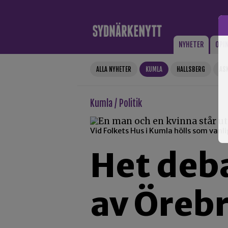
Gå till innehåll
NYHETER
OPI
ALLA NYHETER
KUMLA
HALLSBERG
AS
Kumla / Politik
Vid Folkets Hus i Kumla hölls som van
Het deb
av Örebr