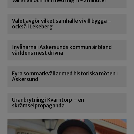
Var snäll och håll med mig i 1-2 minuter
Valet avgör vilket samhälle vi vill bygga –
också i Lekeberg
Invånarna i Askersunds kommun är bland
världens mest drivna
Fyra sommarkvällar med historiska möten i
Askersund
Uranbrytning i Kvarntorp – en
skrämselpropaganda