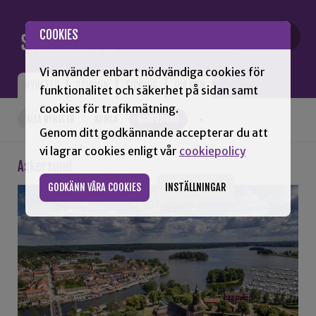
Gå till innehåll
COOKIES
Vi använder enbart nödvändiga cookies för
NYHETER
OPINION
TIDNING
OM SNN
funktionalitet och säkerhet på sidan samt
cookies för trafikmätning.
ALLA NYHETER
KUMLA
ASKERSUND
+
Genom ditt godkännande accepterar du att
vi lagrar cookies enligt vår
cookiepolicy
Askersund
GODKÄNN VÅRA COOKIES
INSTÄLLNINGAR