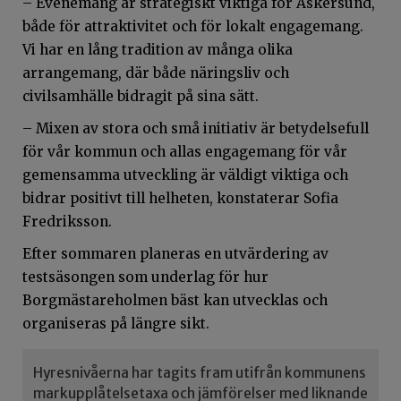
– Evenemang är strategiskt viktiga för Askersund,
både för attraktivitet och för lokalt engagemang.
Vi har en lång tradition av många olika
arrangemang, där både näringsliv och
civilsamhälle bidragit på sina sätt.
– Mixen av stora och små initiativ är betydelsefull
för vår kommun och allas engagemang för vår
gemensamma utveckling är väldigt viktiga och
bidrar positivt till helheten, konstaterar Sofia
Fredriksson.
Efter sommaren planeras en utvärdering av
testsäsongen som underlag för hur
Borgmästareholmen bäst kan utvecklas och
organiseras på längre sikt.
Hyresnivåerna har tagits fram utifrån kommunens
markupplåtelsetaxa och jämförelser med liknande