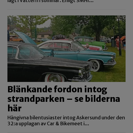
lågt i Vättern i sommar. Enligt SMHI…
Blänkande fordon intog
strandparken – se bilderna
här
Hängivna bilentusiaster intog Askersund under den
32:a upplagan av Car & Bikemeet i…