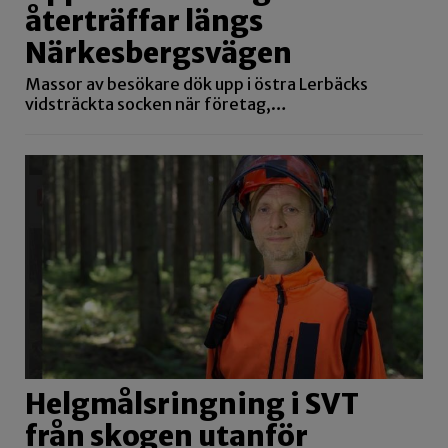
återträffar längs
Närkesbergsvägen
Massor av besökare dök upp i östra Lerbäcks
vidsträckta socken när företag,…
Helgmålsringning i SVT
från skogen utanför