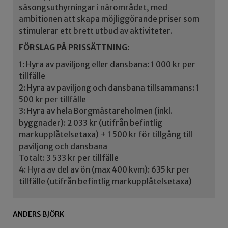
säsongsuthyrningar i närområdet, med
ambitionen att skapa möjliggörande priser som
stimulerar ett brett utbud av aktiviteter.
FÖRSLAG PÅ PRISSÄTTNING:
1: Hyra av paviljong eller dansbana: 1 000 kr per
tillfälle
2: Hyra av paviljong och dansbana tillsammans: 1
500 kr per tillfälle
3: Hyra av hela Borgmästareholmen (inkl.
byggnader): 2 033 kr (utifrån befintlig
markupplåtelsetaxa) + 1 500 kr för tillgång till
paviljong och dansbana
Totalt: 3 533 kr per tillfälle
4: Hyra av del av ön (max 400 kvm): 635 kr per
tillfälle (utifrån befintlig markupplåtelsetaxa)
ANDERS BJÖRK