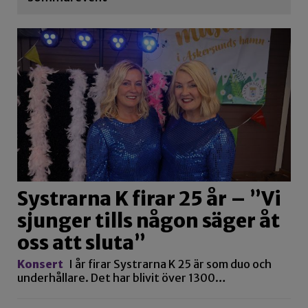
Systrarna K firar 25 år – ”Vi
sjunger tills någon säger åt
oss att sluta”
Konsert
I år firar Systrarna K 25 är som duo och
underhållare. Det har blivit över 1300…