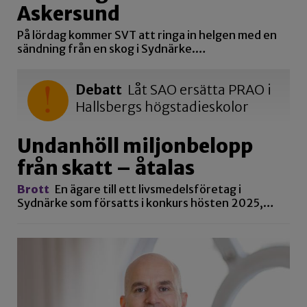
Askersund
På lördag kommer SVT att ringa in helgen med en
sändning från en skog i Sydnärke.…
Debatt
Låt SAO ersätta PRAO i
Hallsbergs högstadieskolor
Undanhöll miljonbelopp
från skatt – åtalas
Brott
En ägare till ett livsmedelsföretag i
Sydnärke som försatts i konkurs hösten 2025,…