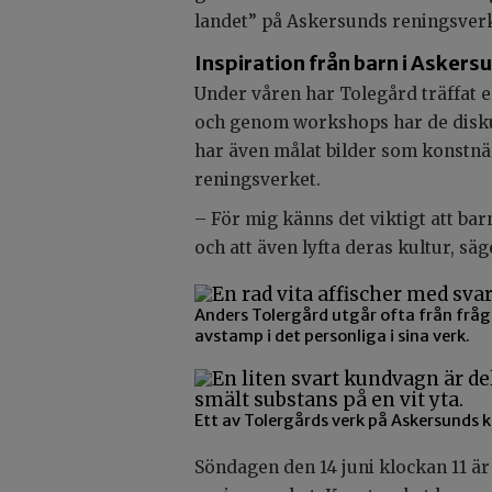
landet” på Askersunds reningsverk
Inspiration från barn i Askers
Under våren har Tolegård träffat e
och genom workshops har de disku
har även målat bilder som konstnä
reningsverket.
– För mig känns det viktigt att bar
och att även lyfta deras kultur, sä
Anders Tolergård utgår ofta från fråg
avstamp i det personliga i sina verk.
Ett av Tolergårds verk på Askersunds k
Söndagen den 14 juni klockan 11 är