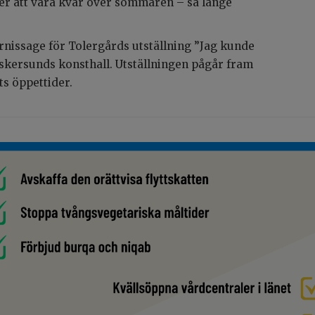
r att vara kvar över sommaren – så länge
rnissage för Tolergårds utställning ”Jag kunde
skersunds konsthall. Utställningen pågår fram
ts öppettider.