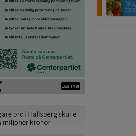
e
Läs mer
a
gare bro i Hallsberg skulle
a miljoner kronor