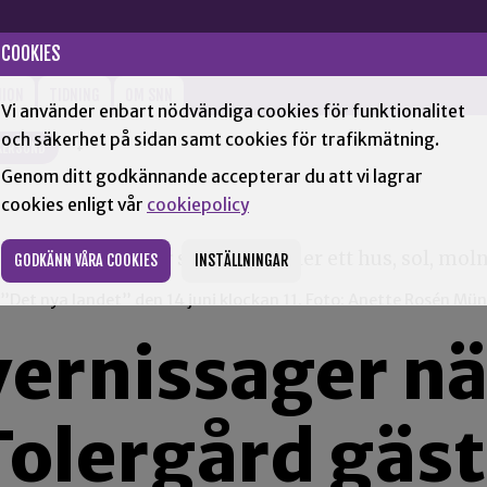
COOKIES
NION
TIDNING
OM SNN
Vi använder enbart nödvändiga cookies för funktionalitet
och säkerhet på sidan samt cookies för trafikmätning.
KERSUND
+
Genom ditt godkännande accepterar du att vi lagrar
cookies enligt vår
cookiepolicy
GODKÄNN VÅRA COOKIES
INSTÄLLNINGAR
 ”Det nya landet” den 14 juni klockan 11. Foto: Anette Rosén Mü
vernissager nä
Tolergård gäst