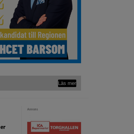
Läs mer
Annons
ger