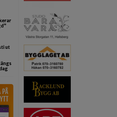
kerar
gd”
ti ut
tängs
ndag