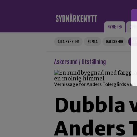
Gå till innehåll
NYHETER
OPI
ALLA NYHETER
KUMLA
HALLSBERG
AS
Askersund / Utställning
Vernissage för Anders Tolergårds verk
Dubbla 
Anders 