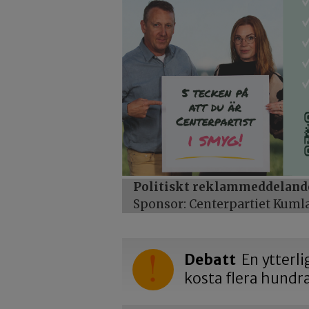
Politiskt reklammeddeland
Sponsor: Centerpartiet Kuml
Debatt
En ytterli
kosta flera hundr