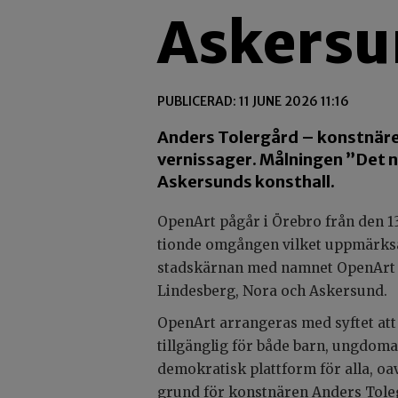
Askersu
PUBLICERAD: 11 JUNE 2026 11:16
Anders Tolergård – konstnären
vernissager. Målningen ”Det n
Askersunds konsthall.
OpenArt pågår i Örebro från den 13
tionde omgången vilket uppmärks
stadskärnan med namnet OpenArt L
Lindesberg, Nora och Askersund.
OpenArt arrangeras med syftet att
tillgänglig för både barn, ungdoma
demokratisk plattform för alla, oav
grund för konstnären Anders Tole