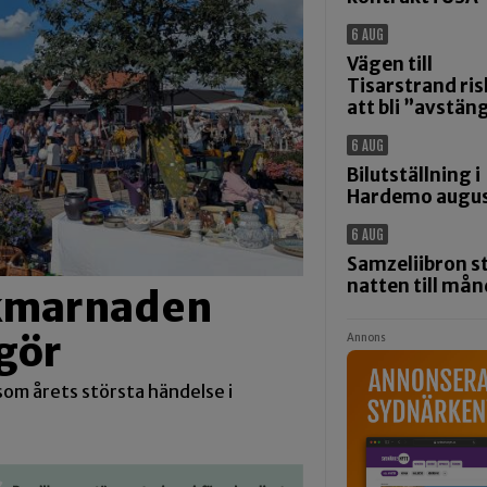
6 AUG
Vägen till
Tisarstrand ris
att bli ”avstän
6 AUG
Bilutställning i
Hardemo augus
6 AUG
Samzeliibron s
natten till må
ikmarnaden
gör
Annons
om årets största händelse i