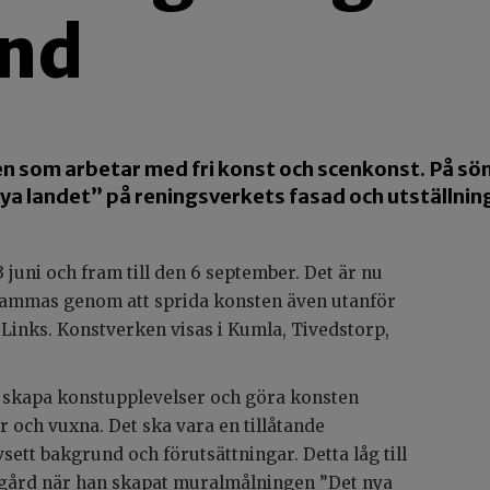
nd
 som arbetar med fri konst och scenkonst. På sönd
ya landet” på reningsverkets fasad och utställni
 juni och fram till den 6 september. Det är nu
ammas genom att sprida konsten även utanför
inks. Konstverken visas i Kumla, Tivedstorp,
 skapa konstupplevelser och göra konsten
r och vuxna. Det ska vara en tillåtande
sett bakgrund och förutsättningar. Detta låg till
gård när han skapat muralmålningen ”Det nya