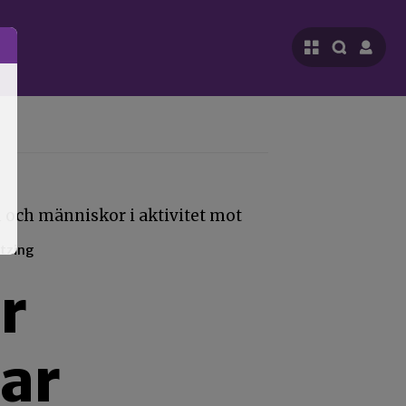
ntzing
r
ar