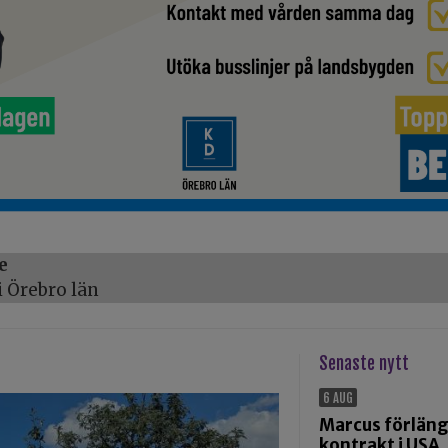
e
 Örebro län
Senaste nytt
6 AUG
Marcus förlän
kontrakt i USA