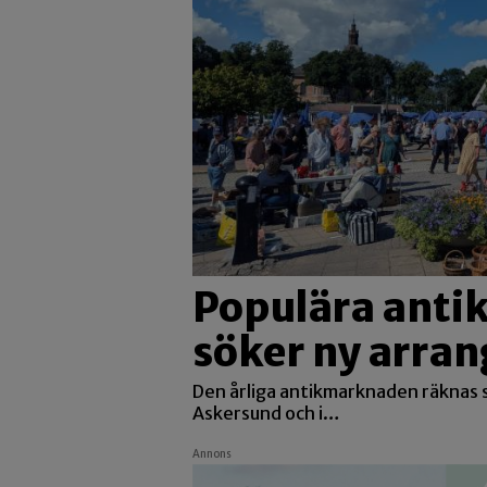
Populära ant
söker ny arran
Den årliga antikmarknaden räknas s
Askersund och i…
Annons