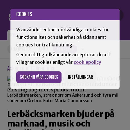
Gå till innehåll
COOKIES
Vi använder enbart nödvändiga cookies för
NYHETER
OPINION
TIDNING
OM SNN
funktionalitet och säkerhet på sidan samt
cookies för trafikmätning.
ALLA NYHETER
KUMLA
ASKERSUND
+
Genom ditt godkännande accepterar du att
vi lagrar cookies enligt vår
cookiepolicy
Askersund / Föreningar
GODKÄNN VÅRA COOKIES
INSTÄLLNINGAR
Lerbäcksmarken, strax norr om Askersund och fyra mil
söder om Örebro. Foto: Maria Gunnarsson
Lerbäcksmarken bjuder på
marknad, musik och