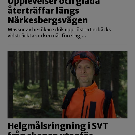
Upplevelser och glada
återträffar längs
Närkesbergsvägen
Massor av besökare dök upp i östra Lerbäcks
vidsträckta socken när företag,…
Helgmålsringning i SVT