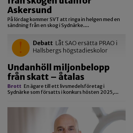
från skogen utanför
Askersund
På lördag kommer SVT att ringa in helgen med en
sändning från en skog i Sydnärke.…
Debatt
Låt SAO ersätta PRAO i
Hallsbergs högstadieskolor
Undanhöll miljonbelopp
från skatt – åtalas
Brott
En ägare till ett livsmedelsföretag i
Sydnärke som försatts i konkurs hösten 2025,…