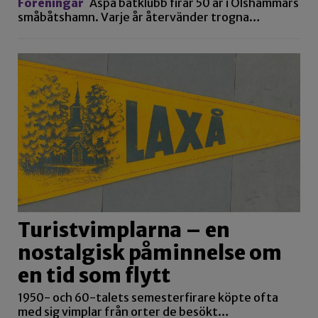
Föreningar
Aspa båtklubb firar 50 år i Olshammars
småbåtshamn. Varje år återvänder trogna…
Turistvimplarna – en
nostalgisk påminnelse om
en tid som flytt
1950- och 60-talets semesterfirare köpte ofta
med sig vimplar från orter de besökt…