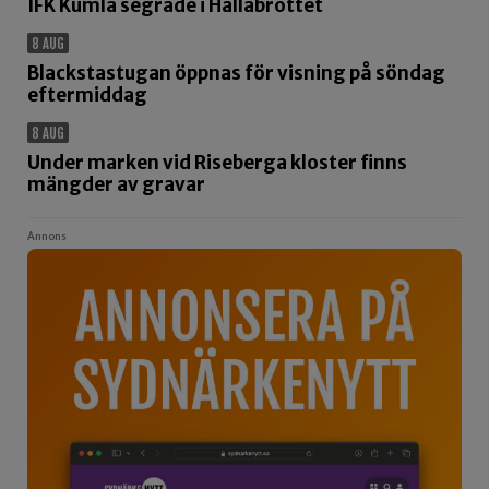
IFK Kumla segrade i Hällabrottet
8 AUG
Blackstastugan öppnas för visning på söndag
eftermiddag
8 AUG
Under marken vid Riseberga kloster finns
mängder av gravar
Annons