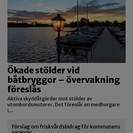
Ökade stölder vid
båtbryggor – övervakning
föreslås
Aktiva skyddåtgärder mot stölder av
utombordsmotorer. Det föreslår en medborgare
i…
Förslag om friskvårdsbidrag för kommunens
seniorer