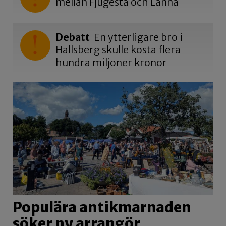
mellan Fjugesta och Lanna
Debatt
En ytterligare bro i
Hallsberg skulle kosta flera
hundra miljoner kronor
Populära antikmarnaden
söker ny arrangör