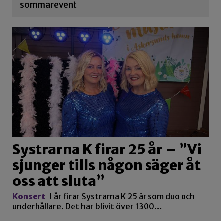
sommarevent
Systrarna K firar 25 år – ”Vi
sjunger tills någon säger åt
oss att sluta”
Konsert
I år firar Systrarna K 25 är som duo och
underhållare. Det har blivit över 1300…