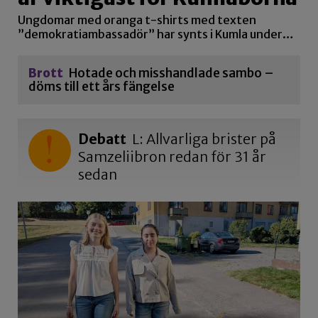
Debatt
L: Allvarliga brister på
Samzeliibron redan för 31 år
sedan
Ayda och Ester ordnar
frågestund med politiker
För att få reda på lite mer om var de lokala
politikerna står i olika frågor, kommer…