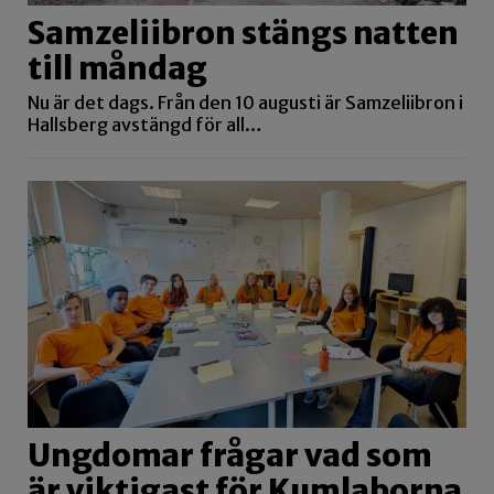
Ungdomar frågar vad som
är viktigast för Kumlaborna
Ungdomar med oranga t-shirts med texten
”demokratiambassadör” har synts i Kumla under…
Brott
Hotade och misshandlade sambo –
döms till ett års fängelse