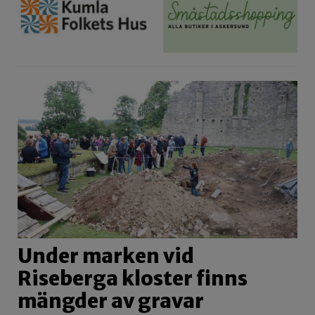
Under marken vid
Riseberga kloster finns
mängder av gravar
Under gräsmattan vid Riseberga klosterkyrka är de
historiska fynden bokstavligen…
Fotboll
Yxhult hämtade upp till poäng
Förslag om övergångsställe vid korsning