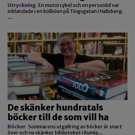
De skänker hundratals
böcker till de som vill ha
Böcker
Sommarens utgallring av böcker är snart
över och nu skänker biblioteket i Kumla…
Den skylten är passé
Utryckning
Brand i pannrum på morgonen