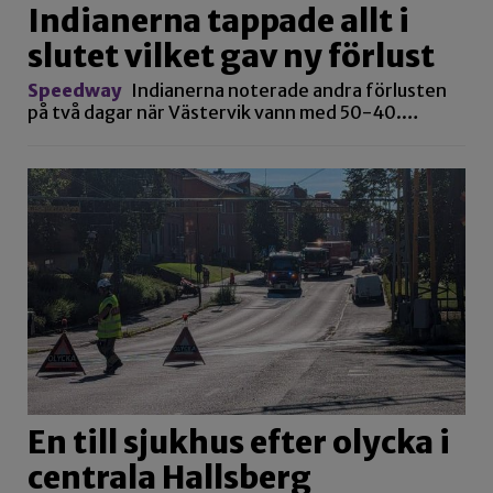
En till sjukhus efter olycka i
centrala Hallsberg
Utryckning
En motorcykel och en personbil var
inblandade i en kollision på Tingsgatan i Hallsberg.
…