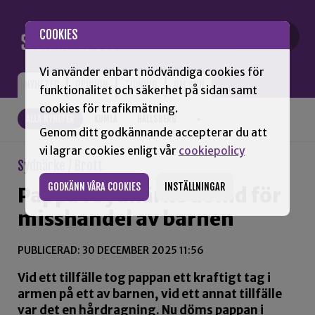
Gå till innehåll
COOKIES
Vi använder enbart nödvändiga cookies för
NYHETER
OPINION
TIDNING
OM SNN
funktionalitet och säkerhet på sidan samt
cookies för trafikmätning.
ALLA NYHETER
KUMLA
HALLSBERG
+
Genom ditt godkännande accepterar du att
vi lagrar cookies enligt vår
cookiepolicy
Sydnärke / Brott
GODKÄNN VÅRA COOKIES
INSTÄLLNINGAR
Pappa i Sydnärke dömd för
misshandel av barnen
PUBLICERAD: 30 DECEMBER 2025 11:56
Vid ett tillfälle tog pappan ett kraftigt tag i
armen på ett av barnen, vid ett annat tillfälle
var det en hårdragning. Nu döms pappan i