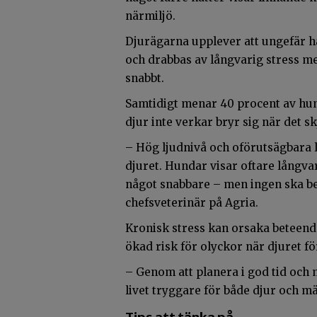
närmiljö.
Djurägarna upplever att ungefär hä
och drabbas av långvarig stress m
snabbt.
Samtidigt menar 40 procent av hun
djur inte verkar bryr sig när det s
– Hög ljudnivå och oförutsägbara l
djuret. Hundar visar oftare långva
något snabbare – men ingen ska beh
chefsveterinär på Agria.
Kronisk stress kan orsaka beteen
ökad risk för olyckor när djuret fö
– Genom att planera i god tid och 
livet tryggare för både djur och m