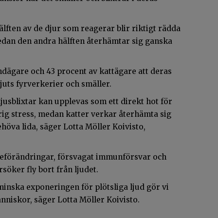
lften av de djur som reagerar blir riktigt rädda
edan den andra hälften återhämtar sig ganska
dägare och 43 procent av kattägare att deras
kjuts fyrverkerier och smäller.
jusblixtar kan upplevas som ett direkt hot för
rig stress, medan katter verkar återhämta sig
öva lida, säger Lotta Möller Koivisto,
deförändringar, försvagat immunförsvar och
rsöker fly bort från ljudet.
minska exponeringen för plötsliga ljud gör vi
änniskor, säger Lotta Möller Koivisto.