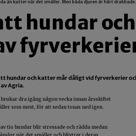
ädda än katter när det smäller. Men båda djuren är hårt drabbade.
att hundar och
v fyrverkerie
tt hundar och katter mår dåligt vid fyrverkerier oc
av Agria.
 brukar dra igång någon vecka innan årsskiftet
äller som mest, för att sedan tonas ned igen.
 av tio hundar blir stressade och rädda medan
änslor när det smäller och blixtrar i deras