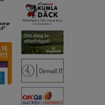
kerar
gd”