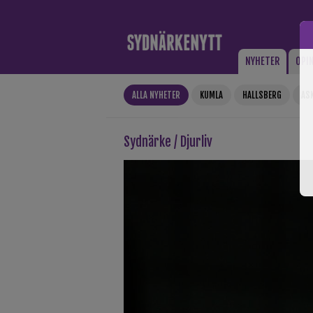
Gå till innehåll
NYHETER
OPI
ALLA NYHETER
KUMLA
HALLSBERG
AS
Sydnärke / Djurliv