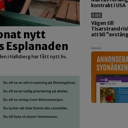
kontrakt i USA
6 AUG
Vägen till
Tisarstrand ris
pnat nytt
att bli ”avstän
gs Esplanaden
Annons
n i Hallsberg har fått nytt liv.