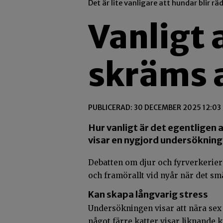
Det är lite vanligare att hundar blir r
Vanligt 
skräms a
PUBLICERAD: 30 DECEMBER 2025 12:03
Hur vanligt är det egentligen a
visar en nygjord undersökning 
Debatten om djur och fyrverkerier
och framörallt vid nyår när det sm
Kan skapa långvarig stress
Undersökningen visar att nära sex
något färre katter visar liknande k