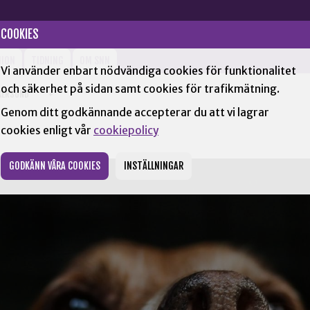
COOKIES
NION
TIDNING
OM SNN
Vi använder enbart nödvändiga cookies för funktionalitet
och säkerhet på sidan samt cookies för trafikmätning.
KERSUND
+
Genom ditt godkännande accepterar du att vi lagrar
cookies enligt vår
cookiepolicy
GODKÄNN VÅRA COOKIES
INSTÄLLNINGAR