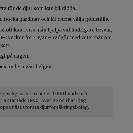
ätta för de djur som kan bli rädda.
 tjocka gardiner och låt djuret välja gömställe.
kott kan i viss mån hjälpa vid lindrigare besvär,
et 1–2 veckor före nyår – rådgör med veterinär om
katt.
igt på dagen.
omhus under nyårshelgen.
 av Agria. Strax under 1 000 hund- och
ia startade 1890 i Sverige och har idag
ropas näst största djurförsäkringsbolag.