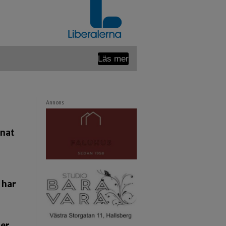
Läs mer
Annons
pnat
 har
ger