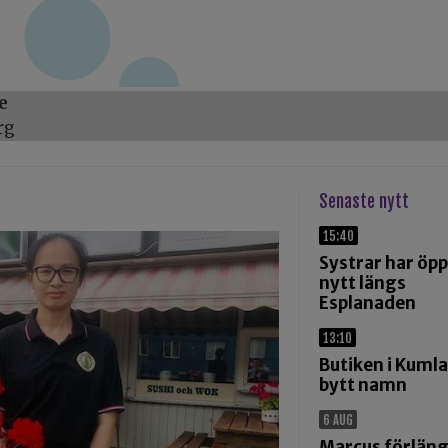
e
rg
Senaste nytt
15:40
Systrar har öp
nytt längs
Esplanaden
13:10
Butiken i Kumla
bytt namn
6 AUG
Marcus förlän