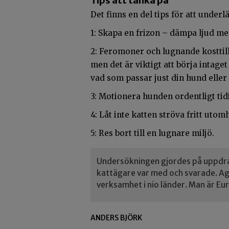
Tips att tänka på
Det finns en del tips för att underl
1: Skapa en frizon – dämpa ljud med
2: Feromoner och lugnande kosttills
men det är viktigt att börja intag
vad som passar just din hund eller 
3: Motionera hunden ordentligt tid
4: Låt inte katten ströva fritt ut
5: Res bort till en lugnare miljö.
Undersökningen gjordes på uppdrag
kattägare var med och svarade. Agr
verksamhet i nio länder. Man är Eu
ANDERS BJÖRK