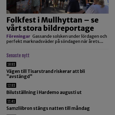
Folkfest i Mullhyttan – se
vårt stora bildreportage
Föreningar
Gassande solsken under lördagen och
perfekt marknadsväder på söndagen när årets…
Senaste nytt
18:03
Vägen till Tisarstrand riskerar att bli
”avstängd”
12:03
Bilutställning i Hardemo augusti ut
11:41
Samzliibron stängs natten till måndag