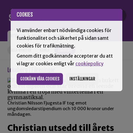
Gå till innehåll
COOKIES
Vi använder enbart nödvändiga cookies för
NYHETER
OPINION
TIDNING
OM SNN
funktionalitet och säkerhet på sidan samt
cookies för trafikmätning.
ALLA NYHETER
KUMLA
LEKEBERG
+
Genom ditt godkännande accepterar du att
vi lagrar cookies enligt vår
cookiepolicy
Lekeberg / Föreningar
GODKÄNN VÅRA COOKIES
INSTÄLLNINGAR
Christian Nilsson Fjugesta IF tog emot
ungdomsledarstipendium och 10 000 kronor under
måndagen.
Christian utsedd till årets