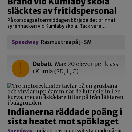
Brand vid Kumlaby skola
släcktes av fritidspersonal
På torsdagseftermiddagen började det brinna i
syrénhäcken vid Kumlaby skola. Tack vare…
Speedway
Rasmus trea på J-SM
Debatt
Max 20 elever per klass
i Kumla (SD, L, C)
Indianerna räddade poäng i
sista heatet mot spöklaget
Speedway
Indianernas segersvit stannade på sju