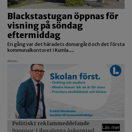
Blackstastugan öppnas för
visning på söndag
eftermiddag
En gång var det häradets domargård och det första
kommunalkontoret i Kumla.…
Annons
Politiskt reklammeddelande
Läs mer
Sponsor: Liberalerna Askersund