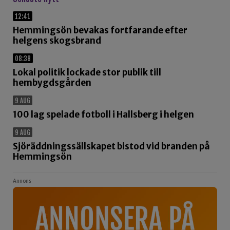
12:41
Hemmingsön bevakas fortfarande efter
helgens skogsbrand
08:38
Lokal politik lockade stor publik till
hembygdsgården
9 AUG
100 lag spelade fotboll i Hallsberg i helgen
9 AUG
Sjöräddningssällskapet bistod vid branden på
Hemmingsön
Annons