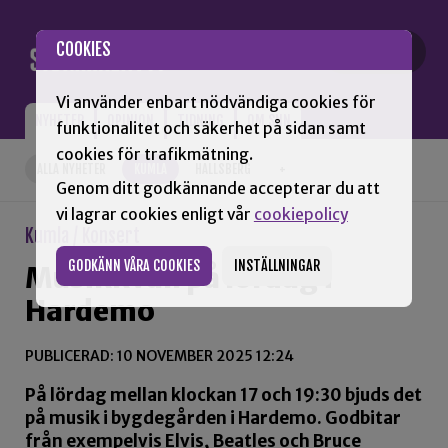
Gå till innehåll
COOKIES
Vi använder enbart nödvändiga cookies för
NYHETER
OPINION
TIDNING
OM SNN
funktionalitet och säkerhet på sidan samt
cookies för trafikmätning.
ALLA NYHETER
KUMLA
HALLSBERG
+
Genom ditt godkännande accepterar du att
vi lagrar cookies enligt vår
cookiepolicy
Kumla / Konsert
GODKÄNN VÅRA COOKIES
INSTÄLLNINGAR
Musikkväll på lördag i
Hardemo
PUBLICERAD: 10 NOVEMBER 2025 12:24
På lördag mellan klockan 17 och 19:30 bjuds det
på musik i bygdegården i Hardemo. Godbitar
från exempelvis Elvis, Beatles och Bruce