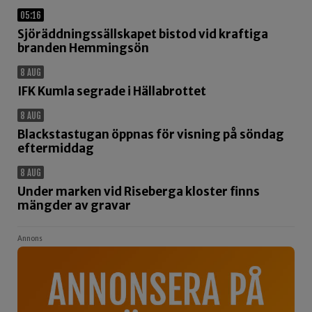
05:16
Sjöräddningssällskapet bistod vid kraftiga
branden Hemmingsön
8 AUG
IFK Kumla segrade i Hällabrottet
8 AUG
Blackstastugan öppnas för visning på söndag
eftermiddag
8 AUG
Under marken vid Riseberga kloster finns
mängder av gravar
Annons