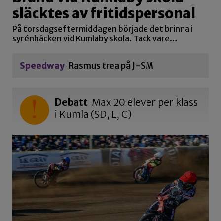
släcktes av fritidspersonal
På torsdagseftermiddagen började det brinna i
syrénhäcken vid Kumlaby skola. Tack vare…
Speedway
Rasmus trea på J-SM
Debatt
Max 20 elever per klass
i Kumla (SD, L, C)