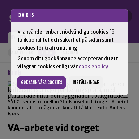
Gå till innehåll
COOKIES
Vi använder enbart nödvändiga cookies för
NYHETER
OPINION
TIDNING
OM SNN
funktionalitet och säkerhet på sidan samt
cookies för trafikmätning.
ALLA NYHETER
KUMLA
HALLSBERG
+
Genom ditt godkännande accepterar du att
vi lagrar cookies enligt vår
cookiepolicy
Kumla
GODKÄNN VÅRA COOKIES
INSTÄLLNINGAR
Så här ser det ut mellan Stadshuset och torget. Arbetet
kommer att ta några veckor att få klart. Foto: Anders
Björk
VA-arbete vid torget