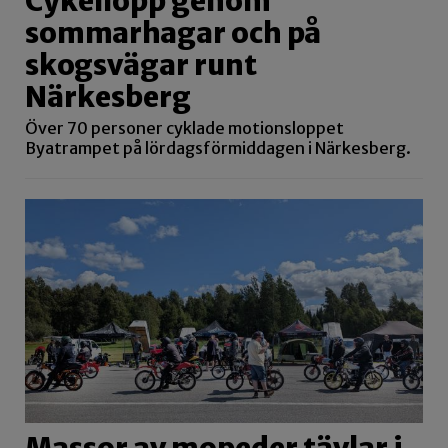
Cykellopp genom
sommarhagar och på
skogsvägar runt
Närkesberg
Över 70 personer cyklade motionsloppet
Byatrampet på lördagsförmiddagen i Närkesberg.
Massor av mopeder tävlar i