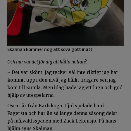
Skalman kommer nog att sova gott inatt.
Och hur var det för dig att hålla nollan?
– Det var skönt, jag tycker väl inte riktigt jag har
kommit upp i den nivå jag hållit tidigare sen jag
kom till Kumla. Men idag hade jag ett lugn och god
hjälp av utespelarna.
Oscar är från Karlskoga. Ifjol spelade han i
Fagersta och har än så länge denna säsong delat
på målvaktsspaden med Zack Lekensjö. På hans
hjälm syns Skalman.