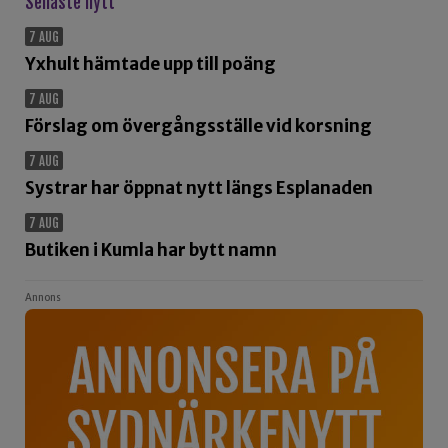
Senaste nytt
7 AUG
Yxhult hämtade upp till poäng
7 AUG
Förslag om övergångsställe vid korsning
7 AUG
Systrar har öppnat nytt längs Esplanaden
7 AUG
Butiken i Kumla har bytt namn
Annons