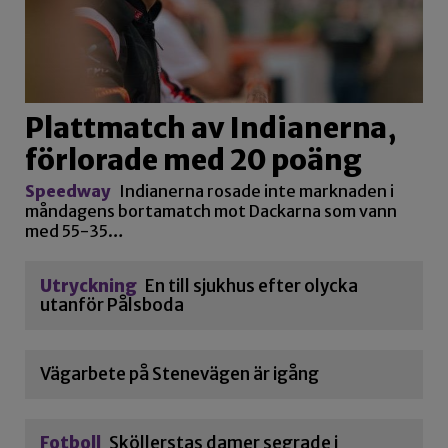
Plattmatch av Indianerna,
förlorade med 20 poäng
Speedway
Indianerna rosade inte marknaden i
måndagens bortamatch mot Dackarna som vann
med 55-35…
Utryckning
En till sjukhus efter olycka
utanför Pålsboda
Vägarbete på Stenevägen är igång
Fotboll
Sköllerstas damer segrade i