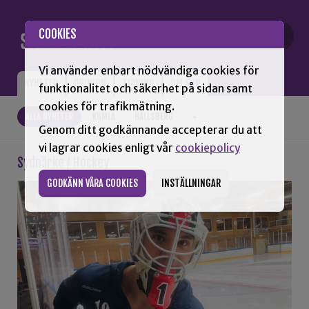
Gå till innehåll
COOKIES
Vi använder enbart nödvändiga cookies för
NYHETER
OPINION
TIDNING
OM SNN
funktionalitet och säkerhet på sidan samt
cookies för trafikmätning.
ALLA NYHETER
KUMLA
HALLSBERG
+
Genom ditt godkännande accepterar du att
vi lagrar cookies enligt vår
cookiepolicy
Sydnärke / Hockey
GODKÄNN VÅRA COOKIES
INSTÄLLNINGAR