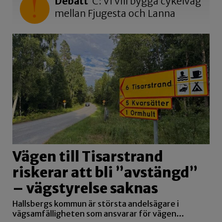
Debatt
C: Vi vill bygga cykelväg
mellan Fjugesta och Lanna
Vägen till Tisarstrand
riskerar att bli ”avstängd”
– vägstyrelse saknas
Hallsbergs kommun är största andelsägare i
vägsamfälligheten som ansvarar för vägen…