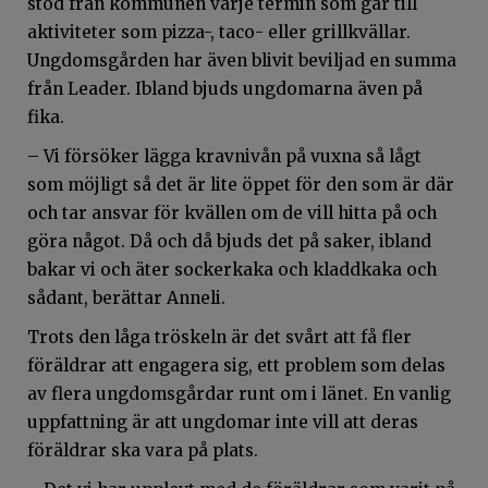
stöd från kommunen varje termin som går till
aktiviteter som pizza-, taco- eller grillkvällar.
Ungdomsgården har även blivit beviljad en summa
från
Leader
.
Ibland bjuds ungdomarna även på
fika.
– Vi försöker lägga kravnivån på vuxna så lågt
som möjligt så det är lite öppet för den som är där
och tar ansvar för kvällen om de vill hitta på och
göra något. Då och då bjuds det på saker, ibland
bakar vi och äter sockerkaka och kladdkaka och
sådant, berättar Anneli.
Trots den låga tröskeln är det svårt att få fler
föräldrar att engagera sig, ett problem som delas
av flera ungdomsgårdar runt om i länet. En vanlig
uppfattning är att ungdomar inte vill att deras
föräldrar ska vara på plats.