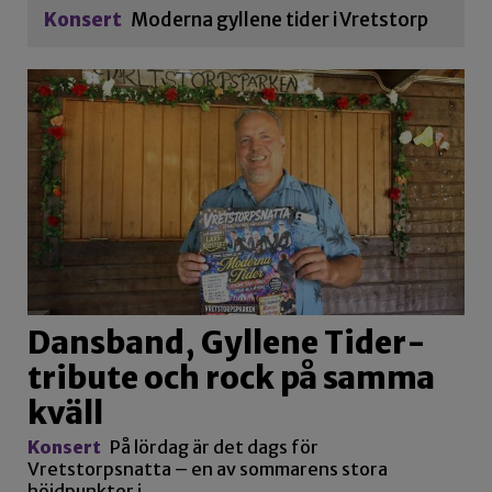
Konsert
Moderna gyllene tider i Vretstorp
Dansband, Gyllene Tider-
tribute och rock på samma
kväll
Konsert
På lördag är det dags för
Vretstorpsnatta – en av sommarens stora
höjdpunkter i…