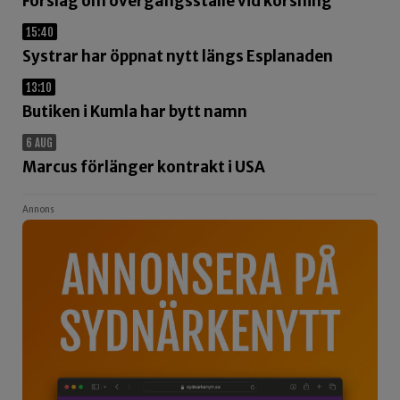
Förslag om övergångsställe vid korsning
15:40
Systrar har öppnat nytt längs Esplanaden
13:10
Butiken i Kumla har bytt namn
6 AUG
Marcus förlänger kontrakt i USA
Annons