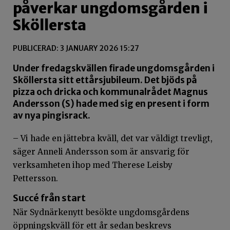
påverkar ungdomsgården i
Sköllersta
PUBLICERAD: 3 JANUARY 2026 15:27
Under fredagskvällen firade ungdomsgården i
Sköllersta sitt ettårsjubileum. Det bjöds på
pizza och dricka och kommunalrådet Magnus
Andersson (S) hade med sig en present i form
av nya pingisrack.
– Vi hade en jättebra kväll, det var väldigt trevligt,
säger Anneli Andersson som är ansvarig för
verksamheten ihop med Therese
Leisby
Pettersson.
Succé från start
När
Sydnärkenytt
besökte ungdomsgårdens
öppningskväll för ett år sedan beskrevs