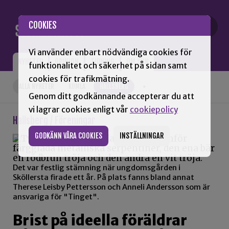
Gå till innehåll
COOKIES
Vi använder enbart nödvändiga cookies för
NYHETER
OPINION
TIDNING
OM SNN
funktionalitet och säkerhet på sidan samt
cookies för trafikmätning.
ALLA NYHETER
KUMLA
HALLSBERG
+
Genom ditt godkännande accepterar du att
vi lagrar cookies enligt vår
cookiepolicy
Hallsberg / Föreningar
GODKÄNN VÅRA COOKIES
INSTÄLLNINGAR
Det var festlig stämning när ungdomsgården i
Sköllersta firade ett år. På plats fanns bland annat
Therese Leisby Pettersson och Anneli Andersson som är
ansvariga för "Tinget".
Brist på ideella föräldrar