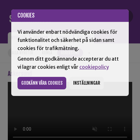
Gå till innehåll
COOKIES
Vi använder enbart nödvändiga cookies för
NYHETER
OPINION
TIDNING
OM SNN
funktionalitet och säkerhet på sidan samt
cookies för trafikmätning.
ALLA NYHETER
KUMLA
ASKERSUND
+
Genom ditt godkännande accepterar du att
vi lagrar cookies enligt vår
cookiepolicy
Askersund
GODKÄNN VÅRA COOKIES
INSTÄLLNINGAR