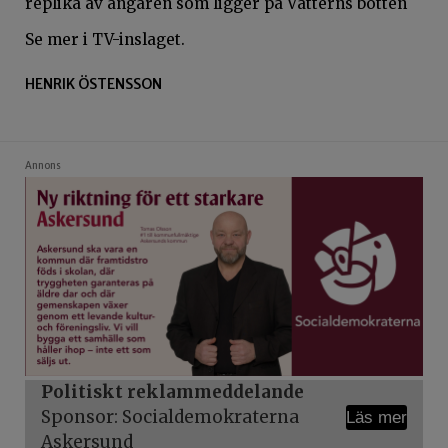
replika av ångaren som ligger på Vätterns botten
Se mer i TV-inslaget.
HENRIK ÖSTENSSON
Annons
Politiskt reklammeddelande
Sponsor: Socialdemokraterna
Läs mer
Askersund