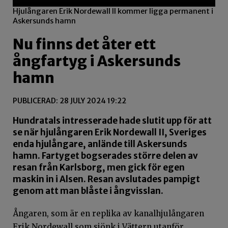
Hjulångaren Erik Nordewall II kommer ligga permanent i
Askersunds hamn
Nu finns det åter ett
ångfartyg i Askersunds
hamn
PUBLICERAD: 28 JULY 2024 19:22
Hundratals intresserade hade slutit upp för att
se när hjulångaren Erik Nordewall II, Sveriges
enda hjulångare, anlände till Askersunds
hamn. Fartyget bogserades större delen av
resan från Karlsborg, men gick för egen
maskin in i Alsen. Resan avslutades pampigt
genom att man blåste i ångvisslan.
Ångaren, som är en replika av kanalhjulångaren
Erik Nordewall som sjönk i Vättern utanför