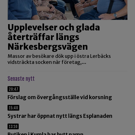
Upplevelser och glada
återträffar längs
Närkesbergsvägen
Massor av besökare dök upp i östra Lerbäcks
vidsträckta socken när företag,…
Senaste nytt
20:47
Förslag om övergångsställe vid korsning
15:40
Systrar har öppnat nytt längs Esplanaden
13:10
Butiken i Kumla har bytt namn