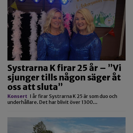
Systrarna K firar 25 år – ”Vi
sjunger tills någon säger åt
oss att sluta”
Konsert
I år firar Systrarna K 25 är som duo och
underhållare. Det har blivit över 1300…