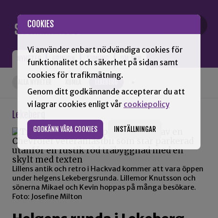
Gå till innehåll
COOKIES
Vi använder enbart nödvändiga cookies för
NYHETER
OPINION
TIDNING
OM SNN
funktionalitet och säkerhet på sidan samt
cookies för trafikmätning.
ALLA NYHETER
KUMLA
LEKEBERG
+
Genom ditt godkännande accepterar du att
vi lagrar cookies enligt vår
cookiepolicy
Lekeberg
GODKÄNN VÅRA COOKIES
INSTÄLLNINGAR
Lillens antik och retro i Hackvad kommer att vara öppen
under helgens Lekebergsrunda. Lillemor Knutsson och
sönerna Mikael och Kevin hoppas på många besökare.
Foto: Josefine Milton