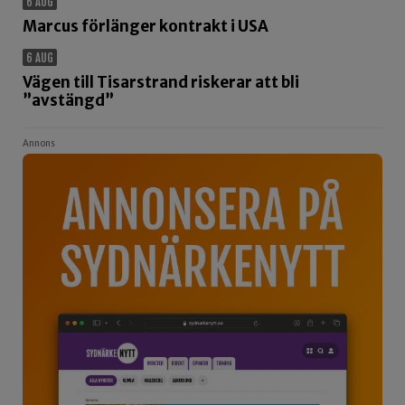
6 AUG
Marcus förlänger kontrakt i USA
6 AUG
Vägen till Tisarstrand riskerar att bli
”avstängd”
Annons