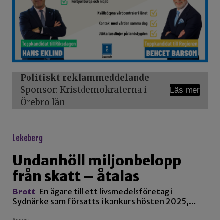
Politiskt reklammeddelande
Sponsor: Kristdemokraterna i
Läs mer
Örebro län
lekeberg
Undanhöll miljonbelopp
från skatt – åtalas
Brott
En ägare till ett livsmedelsföretag i
Sydnärke som försatts i konkurs hösten 2025,…
Annons