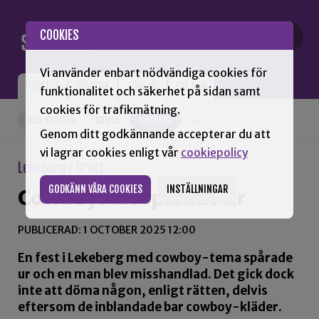
Gå till innehåll
COOKIES
Vi använder enbart nödvändiga cookies för
NYHETER
OPINION
TIDNING
OM SNN
funktionalitet och säkerhet på sidan samt
cookies för trafikmätning.
ALLA NYHETER
KUMLA
LEKEBERG
+
Genom ditt godkännande accepterar du att
vi lagrar cookies enligt vår
cookiepolicy
Lekeberg / Brott
GODKÄNN VÅRA COOKIES
INSTÄLLNINGAR
Cowboyfest spårade ur
PUBLICERAD: 1 OCTOBER 2025 12:00
En fest i Lekeberg med cowboy-tema spårade
ur och en man blev misshandlad. Det gick dock
inte att döma någon, enligt rätten, delvis
eftersom de inblandade bar cowboy-kläder.