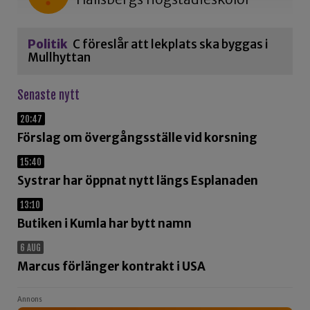
Politik
C föreslår att lekplats ska byggas i
Mullhyttan
Senaste nytt
20:47
Förslag om övergångsställe vid korsning
15:40
Systrar har öppnat nytt längs Esplanaden
13:10
Butiken i Kumla har bytt namn
6 AUG
Marcus förlänger kontrakt i USA
Annons