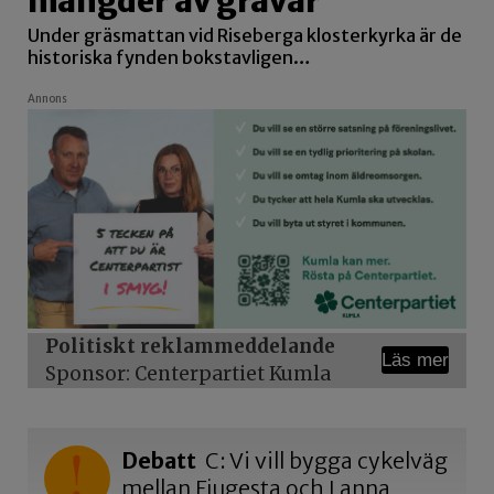
mängder av gravar
Under gräsmattan vid Riseberga klosterkyrka är de
historiska fynden bokstavligen…
Annons
Politiskt reklammeddelande
Läs mer
Sponsor: Centerpartiet Kumla
Debatt
C: Vi vill bygga cykelväg
mellan Fjugesta och Lanna