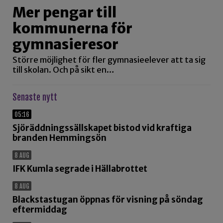
Mer pengar till
kommunerna för
gymnasieresor
Större möjlighet för fler gymnasieelever att ta sig
till skolan. Och på sikt en…
Senaste nytt
05:16
Sjöräddningssällskapet bistod vid kraftiga
branden Hemmingsön
8 AUG
IFK Kumla segrade i Hällabrottet
8 AUG
Blackstastugan öppnas för visning på söndag
eftermiddag