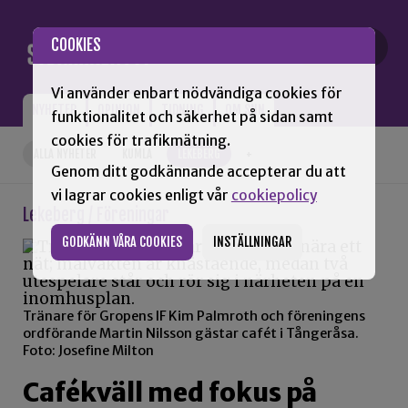
Gå till innehåll
COOKIES
Vi använder enbart nödvändiga cookies för
NYHETER
OPINION
TIDNING
OM SNN
funktionalitet och säkerhet på sidan samt
cookies för trafikmätning.
ALLA NYHETER
KUMLA
LEKEBERG
+
Genom ditt godkännande accepterar du att
vi lagrar cookies enligt vår
cookiepolicy
Lekeberg / Föreningar
GODKÄNN VÅRA COOKIES
INSTÄLLNINGAR
Tränare för Gropens IF Kim Palmroth och föreningens
ordförande Martin Nilsson gästar cafét i Tångeråsa.
Foto: Josefine Milton
Cafékväll med fokus på