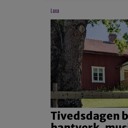
laxa
Tivedsdagen b
hantverk, mus