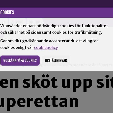
COOKIES
NION
TIDNING
OM SNN
Vi använder enbart nödvändiga cookies för funktionalitet
och säkerhet på sidan samt cookies för trafikmätning.
XÅ
+
Genom ditt godkännande accepterar du att vi lagrar
cookies enligt vår
cookiepolicy
GODKÄNN VÅRA COOKIES
INSTÄLLNINGAR
en kanonsäsong bakom sig och ser nu fram mot nästa år i Superet
n sköt upp si
 Superettan