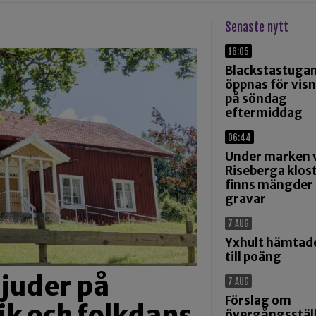
Senaste nytt
16:05
Blackstastuga
öppnas för vis
på söndag
eftermiddag
06:44
Under marken 
Riseberga klos
finns mängder
gravar
7 AUG
Yxhult hämtad
till poäng
juder på
7 AUG
Förslag om
ik och folkdans
övergångsställ