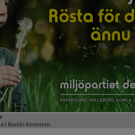
e
öna i Kumla kommun