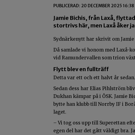
PUBLICERAD: 20 DECEMBER 2025 16:38
Jamie Bichis, från Laxå, flyttad
stortrivs här, men Laxå åker jag
Sydnärkenytt har skrivit om Jamie 
Då samlade vi honom med Laxå-ko
vid Ramundervallen som trion växt
Flytt blev en fullträff
Detta var ett och ett halvt år sedan
Sedan dess har Elias Pihlström bli
Dukhan kämpar på i ÖSK. Jamie Bich
bytte han klubb till Norrby IF i Bor
laget.
– Vi tog oss upp till Superettan efte
egen del har det gått väldigt bra. J