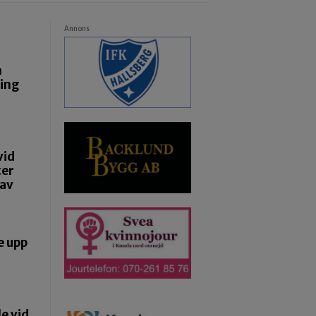
Annons
n
ning
vid
ter
 av
e upp
e vid