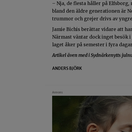
– Nja, de flesta håller på Elfsborg,
bland den äldre generationen är No
trummor och grejer drivs av yngre 
Jamie Bichis berättar vidare att han
Närmast väntar dock inget besök i
laget åker på semester i fyra daga
Artikel även med i Sydnärkenytts jul
ANDERS BJÖRK
Annons