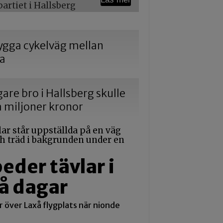
rtiet i Hallsberg
 bygga cykelväg mellan
na
gare bro i Hallsberg skulle
a miljoner kronor
der tävlar i
vå dagar
 över Laxå flygplats när nionde