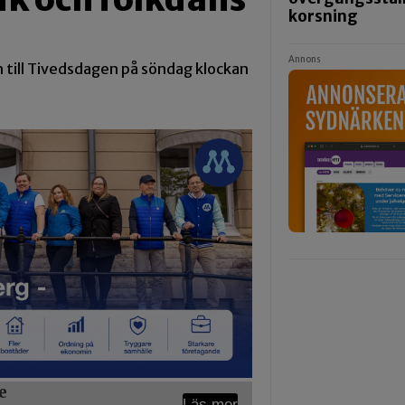
korsning
Annons
 till Tivedsdagen på söndag klockan
e
Läs mer