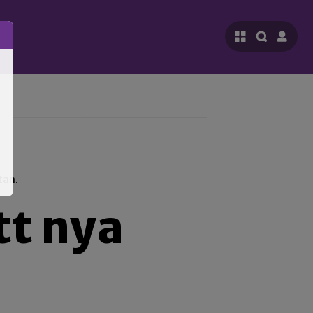
tan.
tt nya