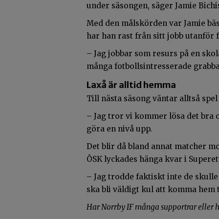
under säsongen, säger Jamie Bichi
Med den målskörden var Jamie bäst
har han rast från sitt jobb utanför 
– Jag jobbar som resurs på en skola
många fotbollsintresserade grabbar
Laxå är alltid hemma
Till nästa säsong väntar alltså spel 
– Jag tror vi kommer lösa det bra o
göra en nivå upp.
Det blir då bland annat matcher mo
ÖSK lyckades hänga kvar i Superett
– Jag trodde faktiskt inte de skulle
ska bli väldigt kul att komma hem 
Har Norrby IF många supportrar eller hå