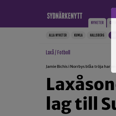
Gå till innehåll
NYHETER
OPI
ALLA NYHETER
KUMLA
HALLSBERG
LA
Laxå / Fotboll
Jamie Bichis i Norrbys blåa tröja har 
Laxåsone
lag till