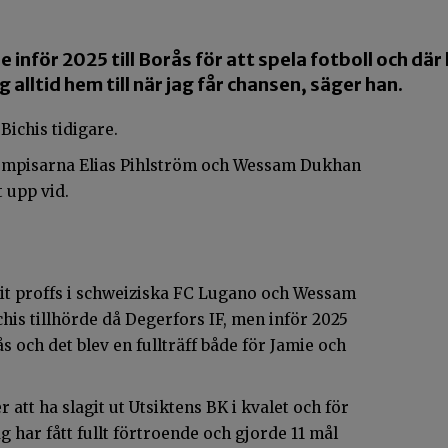
e inför 2025 till Borås för att spela fotboll och där 
 alltid hem till när jag får chansen, säger han.
Bichis tidigare.
mpisarna Elias Pihlström och Wessam Dukhan
 upp vid.
.
vit proffs i schweiziska FC Lugano och Wessam
is tillhörde då Degerfors IF, men inför 2025
ås och det blev en fullträff både för Jamie och
r att ha slagit ut Utsiktens BK i kvalet och för
ag har fått fullt förtroende och gjorde 11 mål