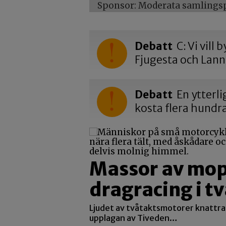
Sponsor: Moderata samlingspa
Debatt
C: Vi vill
Fjugesta och Lan
Debatt
En ytterli
kosta flera hundr
Massor av mope
dragracing i t
Ljudet av tvåtaktsmotorer knattrar
upplagan av Tiveden…