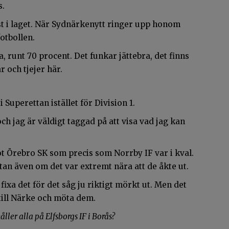
s.
 i laget. När Sydnärkenytt ringer upp honom
fotbollen.
, runt 70 procent. Det funkar jättebra, det finns
 och tjejer här.
i Superettan istället för Division 1.
ch jag är väldigt taggad på att visa vad jag kan
t Örebro SK som precis som Norrby IF var i kval.
an även om det var extremt nära att de åkte ut.
 fixa det för det såg ju riktigt mörkt ut. Men det
till Närke och möta dem.
ller alla på Elfsborgs IF i Borås?