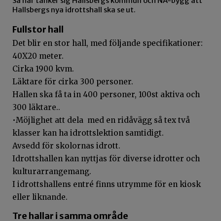
Så här tänker sig Hallsbergs kommun och NA-bygg att
Hallsbergs nya idrottshall ska se ut.
Fullstor hall
Det blir en stor hall, med följande specifikationer:
40X20 meter.
Cirka 1900 kvm.
Läktare för cirka 300 personer.
Hallen ska få ta in 400 personer, 100st aktiva och
300 läktare..
•Möjlighet att dela med en ridåvägg så tex två
klasser kan ha idrottslektion samtidigt.
Avsedd för skolornas idrott.
Idrottshallen kan nyttjas för diverse idrotter och
kulturarrangemang.
I idrottshallens entré finns utrymme för en kiosk
eller liknande.
Tre hallar i samma område