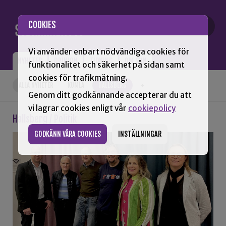
Gå till innehåll
COOKIES
Vi använder enbart nödvändiga cookies för
NYHETER
OPINION
TIDNING
OM SNN
funktionalitet och säkerhet på sidan samt
cookies för trafikmätning.
ALLA NYHETER
KUMLA
HALLSBERG
+
Genom ditt godkännande accepterar du att
vi lagrar cookies enligt vår
cookiepolicy
Hallsberg / Politik
GODKÄNN VÅRA COOKIES
INSTÄLLNINGAR