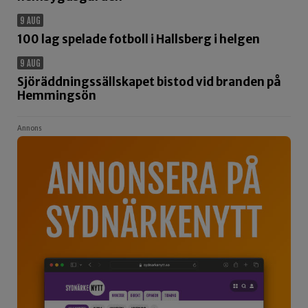
9 AUG
100 lag spelade fotboll i Hallsberg i helgen
9 AUG
Sjöräddningssällskapet bistod vid branden på
Hemmingsön
Annons