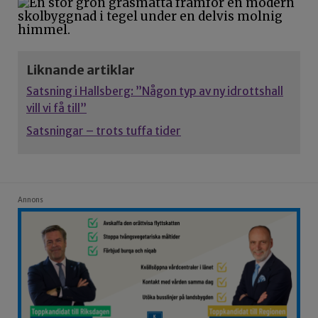
Liknande artiklar
Satsning i Hallsberg: ”Någon typ av ny idrottshall
vill vi få till”
Satsningar – trots tuffa tider
Annons