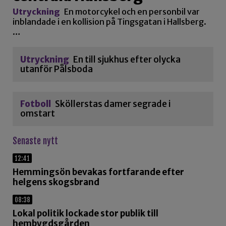
Utryckning
En motorcykel och en personbil var
inblandade i en kollision på Tingsgatan i Hallsberg.
…
Utryckning
En till sjukhus efter olycka
utanför Pålsboda
Fotboll
Sköllerstas damer segrade i
omstart
Senaste nytt
12:41
Hemmingsön bevakas fortfarande efter
helgens skogsbrand
08:38
Lokal politik lockade stor publik till
hembygdsgården