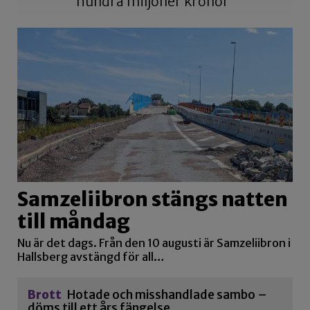
hundra miljoner kronor
Samzeliibron stängs natten
till måndag
Nu är det dags. Från den 10 augusti är Samzeliibron i
Hallsberg avstängd för all…
Brott
Hotade och misshandlade sambo –
döms till ett års fängelse