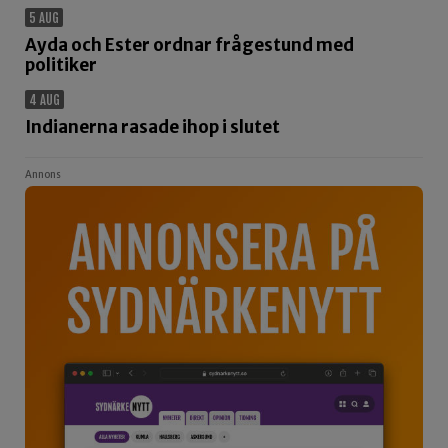
5 AUG
Ayda och Ester ordnar frågestund med
politiker
4 AUG
Indianerna rasade ihop i slutet
Annons