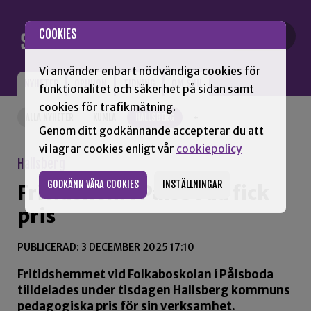
Gå till innehåll
COOKIES
Vi använder enbart nödvändiga cookies för
NYHETER
OPINION
TIDNING
OM SNN
funktionalitet och säkerhet på sidan samt
cookies för trafikmätning.
ALLA NYHETER
KUMLA
HALLSBERG
+
Genom ditt godkännande accepterar du att
vi lagrar cookies enligt vår
cookiepolicy
Hallsberg
GODKÄNN VÅRA COOKIES
INSTÄLLNINGAR
Fritidshem i Pålsboda fick
pris
PUBLICERAD: 3 DECEMBER 2025 17:10
Fritidshemmet vid Folkaboskolan i Pålsboda
tilldelades under tisdagen Hallsberg kommuns
pedagogiska pris för sin verksamhet.