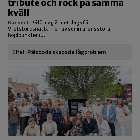
tribute och rock på samma
kväll
Konsert
På lördag är det dags för
Vretstorpsnatta – en av sommarens stora
höjdpunkter i…
Elfel i Pålsboda skapade tågproblem