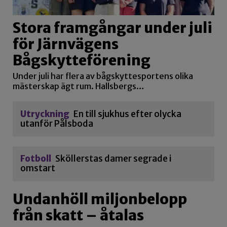
Stora framgångar under juli
för Järnvägens
Bågskytteförening
Under juli har flera av bågskyttesportens olika
mästerskap ägt rum. Hallsbergs…
Utryckning
En till sjukhus efter olycka
utanför Pålsboda
Fotboll
Sköllerstas damer segrade i
omstart
Undanhöll miljonbelopp
från skatt – åtalas