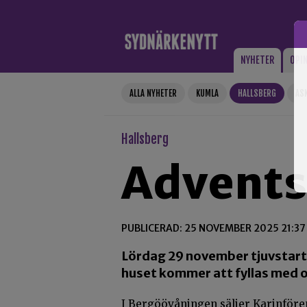
Gå till innehåll
NYHETER
OPI
ALLA NYHETER
KUMLA
HALLSBERG
AS
Hallsberg
Advents
PUBLICERAD: 25 NOVEMBER 2025 21:37
Lördag 29 november tjuvstarta
huset kommer att fyllas med ol
I Bergöövåningen säljer Karinfören