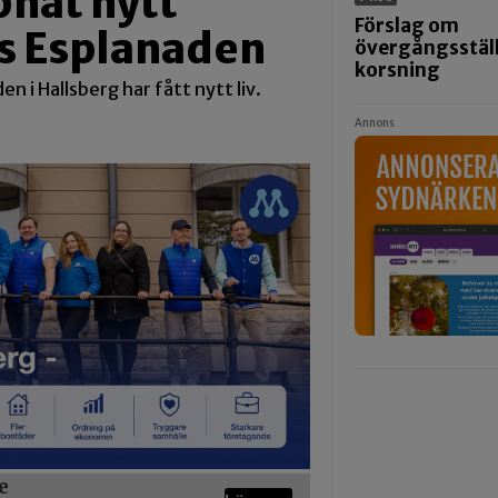
pnat nytt
Förslag om
gs Esplanaden
övergångsställ
korsning
n i Hallsberg har fått nytt liv.
Annons
e