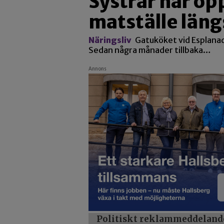
Systrar har öp
matställe län
Näringsliv
Gatuköket vid Esplanade
Sedan några månader tillbaka…
Annons
Politiskt reklammeddeland