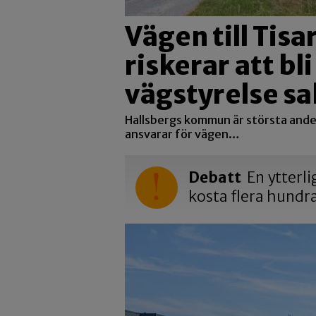
Vägen till Tis
riskerar att bl
vägstyrelse s
Hallsbergs kommun är största ande
ansvarar för vägen…
Debatt
En ytterli
kosta flera hundr