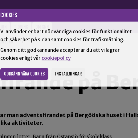
COOKIES
NION
TIDNING
OM SNN
Vi använder enbart nödvändiga cookies för funktionalitet
och säkerhet på sidan samt cookies för trafikmätning.
KERSUND
+
Genom ditt godkännande accepterar du att vi lagrar
cookies enligt vår
cookiepolicy
firande på Be
GODKÄNN VÅRA COOKIES
INSTÄLLNINGAR
r man adventsfirandet på Bergööska huset i Hallsb
ika aktiviteter.
ingen lotter. Barn från Östansjö förskoleklass