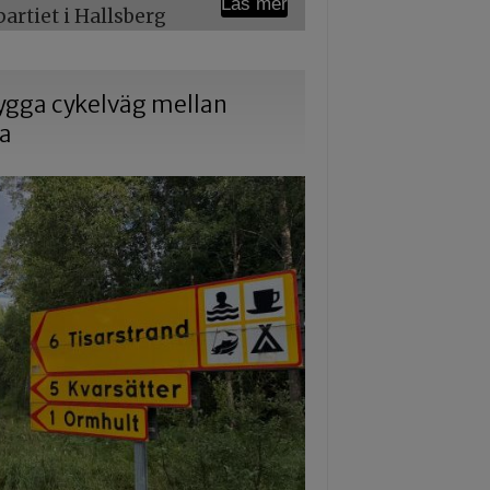
Läs mer
rtiet i Hallsberg
 bygga cykelväg mellan
na