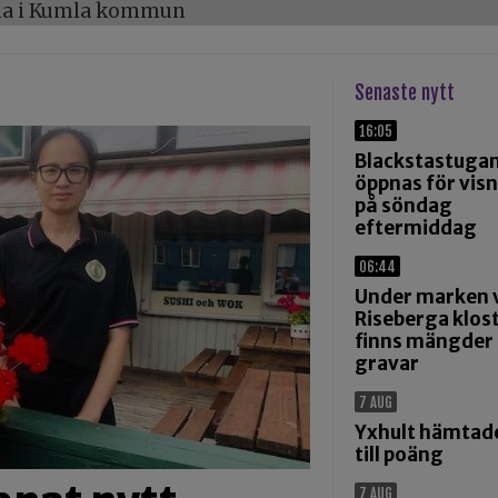
öna i Kumla kommun
Senaste nytt
16:05
Blackstastuga
öppnas för vis
på söndag
eftermiddag
06:44
Under marken 
Riseberga klos
finns mängder
gravar
7 AUG
Yxhult hämtad
till poäng
7 AUG