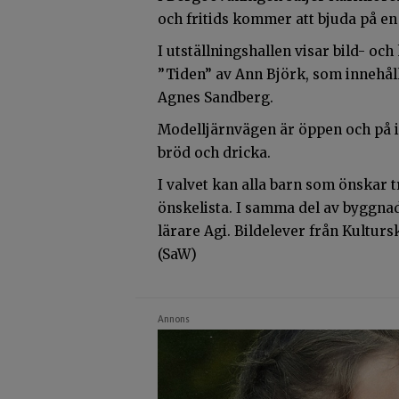
och fritids kommer att bjuda på en
I utställningshallen visar bild- o
”Tiden” av Ann Björk, som innehåll
Agnes Sandberg.
Modelljärnvägen är öppen och på 
bröd och dricka.
I valvet kan alla barn som önskar 
önskelista. I samma del av byggna
lärare Agi. Bildelever från Kultursk
(SaW)
Annons