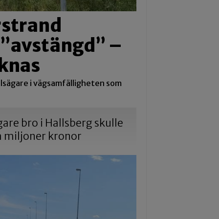
arstrand
i ”avstängd” –
aknas
lsägare i vägsamfälligheten som
gare bro i Hallsberg skulle
a miljoner kronor