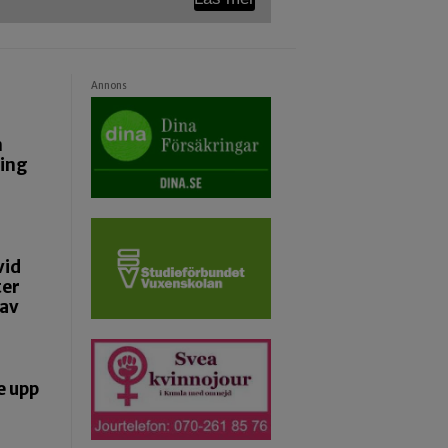
Annons
n
ning
vid
ter
 av
e upp